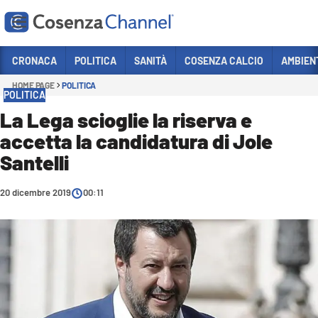
Vai
CRONACA
POLITICA
SANITÀ
COSENZA CALCIO
AMBIEN
HOME PAGE
POLITICA
Sezioni
POLITICA
CRONACA
La Lega scioglie la riserva e
accetta la candidatura di Jole
POLITICA
Santelli
COSENZA CALCIO
ECONOMIA E LAVORO
20 dicembre 2019
00:11
ITALIA MONDO
SANITÀ
SPORT
CULTURA