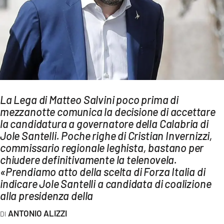
AMBIENTE
Streaming
LAC TV
LAC NETWORK
LAC ONAIR
La Lega di Matteo Salvini poco prima di
mezzanotte comunica la decisione di accettare
LaC
Network
la candidatura a governatore della Calabria di
Jole Santelli. Poche righe di Cristian Invernizzi,
LACPLAY.IT
commissario regionale leghista, bastano per
LACTV.IT
chiudere definitivamente la telenovela.
«Prendiamo atto della scelta di Forza Italia di
LACONAIR.IT
indicare Jole Santelli a candidata di coalizione
LACITYMAG.IT
alla presidenza della
ILREGGINO.IT
ANTONIO ALIZZI