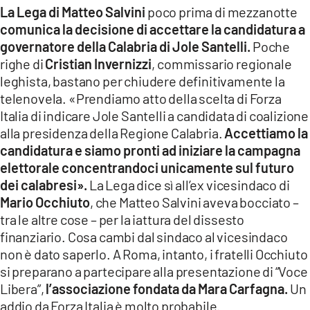
COSENZACHANNEL.IT
La Lega di Matteo Salvini
poco prima di mezzanotte
comunica la decisione di accettare la candidatura a
ILVIBONESE.IT
governatore della Calabria di Jole Santelli.
Poche
CATANZAROCHANNEL.IT
righe di
Cristian Invernizzi
, commissario regionale
leghista, bastano per chiudere definitivamente la
LACAPITALENEWS.IT
telenovela. «Prendiamo atto della scelta di Forza
Italia di indicare Jole Santelli a candidata di coalizione
App
alla presidenza della Regione Calabria.
Accettiamo la
ANDROID
candidatura e siamo pronti ad iniziare la campagna
elettorale concentrandoci unicamente sul futuro
APPLE
dei calabresi».
La Lega dice sì all’ex vicesindaco di
Mario Occhiuto
, che Matteo Salvini aveva bocciato –
tra le altre cose – per la iattura del dissesto
finanziario. Cosa cambi dal sindaco al vicesindaco
non è dato saperlo. A Roma, intanto, i fratelli Occhiuto
si preparano a partecipare alla presentazione di “Voce
Libera”,
l’associazione fondata da Mara Carfagna.
Un
addio da Forza Italia è molto probabile.