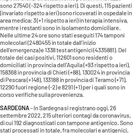
sono 27540 (-324 rispetto a ieri). Di questi, 115 pazienti
(invariato rispetto a ieri) sono ricoverati in ospedale in
area medica; 3 (+1 rispetto a ieri) in terapia intensiva,
mentre i restanti sono in isolamento domiciliare.
Nelle ultime 24 ore sono stati eseguiti 174 tamponi
molecolari (2480455 in totale dall’inizio
dell’emergenza) e 1338 test antigenici (4335881). Del
totale dei casi positivi, 112601 sono residenti o
domiciliati in provincia dell’Aquila (+93 rispetto a ieri),
158368 in provincia di Chieti (+88), 130024 in provincia
di Pescara (+148), 133188 in provincia di Teramo (+71),
12290 fuori regione (-2) e 8291 (+1) per i quali sono in
corso verifiche sulla provenienza.
SARDEGNA
– In Sardegna si registrano oggi, 26
settembre 2022, 215 ulteriori contagi da coronavirus,
di cui 192 diagnosticati con tampone antigenico. Sono
stati processati in totale, fra molecolari e antigenici,