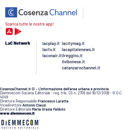
Scarica tutte le nostre app!
LaC Network
lacplay.it
lacitymag.it
lactv.it
lacapitalenews.it
laconair.it
ilreggino.it
ilvibonese.it
catanzarochannel.it
CosenzaChannel.it © – L’informazione dell’area urbana e provincia
Diemmecom Società Editoriale - reg. trib. CS n. 2709 del 16/12/2009 - R.O.C.
4049
Direttore Responsabile
Francesco Laratta
Vicedirettore
Antonio Clausi
Direttore Editoriale
Maria Grazia Falduto
www.diemmecom.it