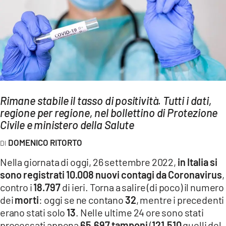
AMBIENTE
Streaming
LAC TV
LAC NETWORK
LAC ONAIR
Rimane stabile il tasso di positività. Tutti i dati,
regione per regione, nel bollettino di Protezione
LaC
Network
Civile e ministero della Salute
LACPLAY.IT
DOMENICO RITORTO
LACTV.IT
Nella giornata di oggi, 26 settembre 2022,
in Italia si
LACONAIR.IT
sono registrati 10.008 nuovi contagi da Coronavirus
,
contro i
18.797
di ieri. Torna a salire (di poco) il numero
LACITYMAG.IT
dei
morti
: oggi se ne contano
32
, mentre i precedenti
ILREGGINO.IT
erano stati solo
13
. Nelle ultime 24 ore sono stati
processati appena
65.697 tamponi
(
121.510
quelli del