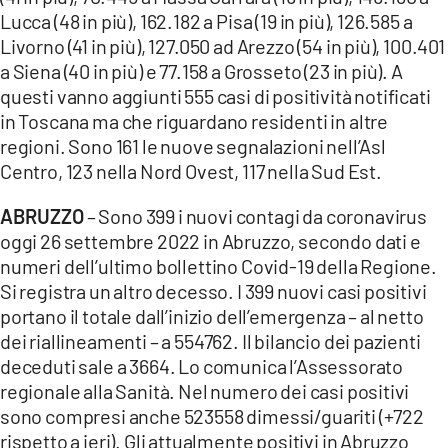
Lucca (48 in più), 162.182 a Pisa (19 in più), 126.585 a
Livorno (41 in più), 127.050 ad Arezzo (54 in più), 100.401
a Siena (40 in più) e 77.158 a Grosseto (23 in più). A
questi vanno aggiunti 555 casi di positività notificati
in Toscana ma che riguardano residenti in altre
regioni. Sono 161 le nuove segnalazioni nell’Asl
Centro, 123 nella Nord Ovest, 117 nella Sud Est.
ABRUZZO
– Sono 399 i nuovi contagi da coronavirus
oggi 26 settembre 2022 in Abruzzo, secondo dati e
numeri dell’ultimo bollettino Covid-19 della Regione.
Si registra un altro decesso. I 399 nuovi casi positivi
portano il totale dall’inizio dell’emergenza – al netto
dei riallineamenti – a 554762. Il bilancio dei pazienti
deceduti sale a 3664. Lo comunica l’Assessorato
regionale alla Sanità. Nel numero dei casi positivi
sono compresi anche 523558 dimessi/guariti (+722
rispetto a ieri). Gli attualmente positivi in Abruzzo