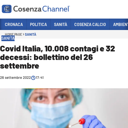
Vai
CRONACA
POLITICA
SANITÀ
COSENZA CALCIO
AMBIEN
HOME PAGE
SANITÀ
Sezioni
SANITÀ
CRONACA
Covid Italia, 10.008 contagi e 32
decessi: bollettino del 26
POLITICA
settembre
COSENZA CALCIO
ECONOMIA E LAVORO
26 settembre 2022
17:41
ITALIA MONDO
SANITÀ
SPORT
CULTURA