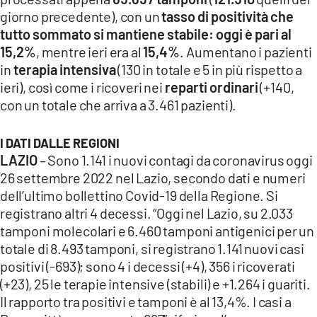
COSENZACHANNEL.IT
giorno precedente), con un
tasso di positività che
ILVIBONESE.IT
tutto sommato si mantiene stabile: oggi è pari al
15,2%
, mentre ieri era al
15,4%
. Aumentano i pazienti
CATANZAROCHANNEL.IT
in
terapia intensiva
(130 in totale e 5 in più rispetto a
LACAPITALENEWS.IT
ieri), così come i ricoveri nei
reparti ordinari
(+140,
con un totale che arriva a 3.461 pazienti).
App
I DATI DALLE REGIONI
ANDROID
LAZIO
– Sono 1.141 i nuovi contagi da coronavirus oggi
APPLE
26 settembre 2022 nel Lazio, secondo dati e numeri
dell’ultimo bollettino Covid-19 della Regione. Si
registrano altri 4 decessi. “Oggi nel Lazio, su 2.033
tamponi molecolari e 6.460 tamponi antigenici per un
totale di 8.493 tamponi, si registrano 1.141 nuovi casi
positivi (-693); sono 4 i decessi (+4), 356 i ricoverati
(+23), 25 le terapie intensive (stabili) e +1.264 i guariti.
Il rapporto tra positivi e tamponi è al 13,4%. I casi a