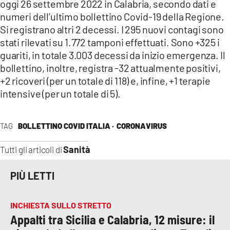
oggi 26 settembre 2022 in Calabria, secondo dati e
numeri dell’ultimo bollettino Covid-19 della Regione.
Si registrano altri 2 decessi. I 295 nuovi contagi sono
stati rilevati su 1.772 tamponi effettuati. Sono +325 i
guariti, in totale 3.003 decessi da inizio emergenza. Il
bollettino, inoltre, registra -32 attualmente positivi,
+2 ricoveri (per un totale di 118) e, infine, +1 terapie
intensive (per un totale di 5).
TAG
BOLLETTINO COVID ITALIA ·
CORONAVIRUS
Sanità
Tutti gli articoli di
PIÙ LETTI
INCHIESTA SULLO STRETTO
Appalti tra Sicilia e Calabria, 12 misure: il