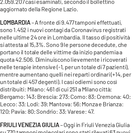
2.059.207 casi esaminati, secondo il bollettino
aggiornato della Regione Lazio.
LOMBARDIA
– A fronte di 9.477 tamponi effettuati,
sono 1.452 i nuovi contagi da Coronavirus registrati
nelle ultime 24 ore in Lombardia. Il tasso di positività
si attesta al 15,3%. Sono 9 le persone decedute, che
portano il totale delle vittime da inizio pandemia a
quota 42.506. Diminuiscono lievemente i ricoverati
nelle terapie intensive (-1, per un totale di 7 pazienti),
mentre aumentano quelli nei reparti ordinari (+14, per
un totale di 457 degenti). I casi odierni sono così
distribuiti: Milano: 461 di cui 251 a Milano città;
Bergamo: 143; Brescia: 273; Como: 83; Cremona: 40;
Lecco: 33; Lodi: 39; Mantova: 56; Monza e Brianza:
120; Pavia: 80; Sondrio: 33; Varese: 47.
FRIULI VENEZIA GIULIA
– Oggi in Friuli Venezia Giulia
su 770 tamponi molecolari sono stati rilevati 63 nuovi