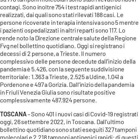
contagi. Sono inoltre 754 i test rapidi antigenici
realizzati, dai quali sono stati rilevati 188 casi. Le
persone ricoverate in terapia intensiva sono 5 mentre
i pazienti ospedalizzati in altri reparti sono 117. Lo
rende noto la Direzione centrale salute della Regione
Fvg nel bollettino quotidiano. Oggi si registrano i
decessi di 2 persone, a Trieste. Il numero
complessivo delle persone decedute dall’inizio della
pandemia è 5.426, con la seguente suddivisione
territoriale: 1.363 a Trieste, 2.525 a Udine, 1.041 a
Pordenone e 497 a Gorizia. Dall’inizio della pandemia
in Friuli Venezia Giulia sono risultate positive
complessivamente 487.924 persone.
TOSCANA
– Sono 401 i nuovi casi di Covid-19 registrati
oggi, 26 settembre 2022, in Toscana. Dall’ultimo
bollettino quotidiano sono stati eseguiti 327 tamponi
molecolari e 2.218 tamponi antigenici rapidi: di questi