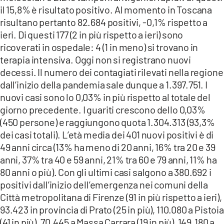
il 15,8% è risultato positivo. Al momento in Toscana
risultano pertanto 82.684 positivi, -0,1% rispetto a
ieri. Di questi 177 (2 in più rispetto a ieri) sono
ricoverati in ospedale: 4 (1 in meno) si trovano in
terapia intensiva. Oggi non si registrano nuovi
decessi. Il numero dei contagiati rilevati nella regione
dall’inizio della pandemia sale dunque a 1.397.751. I
nuovi casi sono lo 0,03% in più rispetto al totale del
giorno precedente. I guariti crescono dello 0,03%
(450 persone) e raggiungono quota 1.304.313 (93,3%
dei casi totali). L’età media dei 401 nuovi positivi è di
49 anni circa (13% ha meno di 20 anni, 16% tra 20 e 39
anni, 37% tra 40 e 59 anni, 21% tra 60 e 79 anni, 11% ha
80 anni o più). Con gli ultimi casi salgono a 380.692 i
positivi dall’inizio dell’emergenza nei comuni della
Città metropolitana di Firenze (91 in più rispetto a ieri),
93.423 in provincia di Prato (25 in più), 110.080 a Pistoia
(41 in più), 70.445 a Massa Carrara (19 in più), 149.180 a