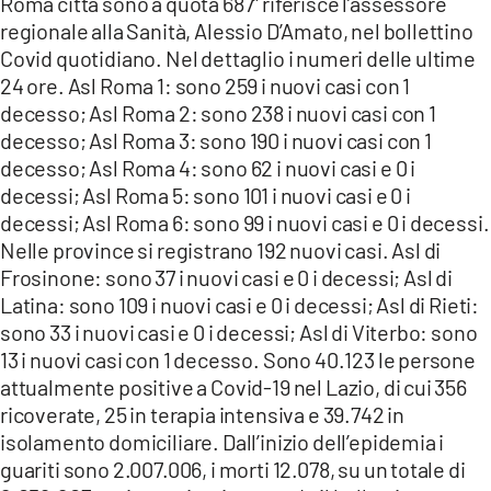
Roma città sono a quota 687” riferisce l’assessore
regionale alla Sanità, Alessio D’Amato, nel bollettino
Covid quotidiano. Nel dettaglio i numeri delle ultime
24 ore. Asl Roma 1: sono 259 i nuovi casi con 1
decesso; Asl Roma 2: sono 238 i nuovi casi con 1
decesso; Asl Roma 3: sono 190 i nuovi casi con 1
decesso; Asl Roma 4: sono 62 i nuovi casi e 0 i
decessi; Asl Roma 5: sono 101 i nuovi casi e 0 i
decessi; Asl Roma 6: sono 99 i nuovi casi e 0 i decessi.
Nelle province si registrano 192 nuovi casi. Asl di
Frosinone: sono 37 i nuovi casi e 0 i decessi; Asl di
Latina: sono 109 i nuovi casi e 0 i decessi; Asl di Rieti:
sono 33 i nuovi casi e 0 i decessi; Asl di Viterbo: sono
13 i nuovi casi con 1 decesso. Sono 40.123 le persone
attualmente positive a Covid-19 nel Lazio, di cui 356
ricoverate, 25 in terapia intensiva e 39.742 in
isolamento domiciliare. Dall’inizio dell’epidemia i
guariti sono 2.007.006, i morti 12.078, su un totale di