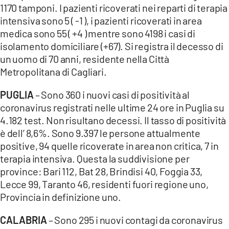
1170 tamponi. I pazienti ricoverati nei reparti di terapia
intensiva sono 5 ( -1 ), i pazienti ricoverati in area
medica sono 55 ( +4 ) mentre sono 4198 i casi di
isolamento domiciliare (+67). Si registra il decesso di
un uomo di 70 anni, residente nella Città
Metropolitana di Cagliari.
PUGLIA
– Sono 360 i nuovi casi di positività al
coronavirus registrati nelle ultime 24 ore in Puglia su
4.182 test. Non risultano decessi. Il tasso di positività
è dell’ 8,6%. Sono 9.397 le persone attualmente
positive, 94 quelle ricoverate in area non critica, 7 in
terapia intensiva. Questa la suddivisione per
province: Bari 112, Bat 28, Brindisi 40, Foggia 33,
Lecce 99, Taranto 46, residenti fuori regione uno,
Provincia in definizione uno.
CALABRIA
– Sono 295 i nuovi contagi da coronavirus