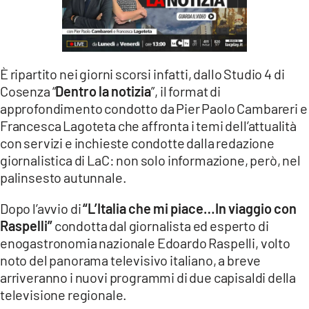
È ripartito nei giorni scorsi infatti, dallo Studio 4 di
Cosenza “
Dentro la notizia
”, il format di
approfondimento condotto da Pier Paolo Cambareri e
Francesca Lagoteta che affronta i temi dell’attualità
con servizi e inchieste condotte dalla redazione
giornalistica di LaC: non solo informazione, però, nel
palinsesto autunnale.
Dopo l’avvio di
“L’Italia che mi piace…In viaggio con
Raspelli”
condotta dal giornalista ed esperto di
enogastronomia nazionale Edoardo Raspelli, volto
noto del panorama televisivo italiano, a breve
arriveranno i nuovi programmi di due capisaldi della
televisione regionale.