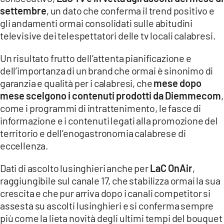
COSENZACHANNEL.IT
settembre
, un dato che conferma il trend positivo e
ILVIBONESE.IT
gli andamenti ormai consolidati sulle abitudini
televisive dei telespettatori delle tv locali calabresi.
CATANZAROCHANNEL.IT
Un risultato frutto dell’attenta pianificazione e
LACAPITALENEWS.IT
dell’importanza di un brand che ormai è sinonimo di
garanzia e qualità per i calabresi, che
mese dopo
App
mese scelgono i contenuti prodotti da Diemmecom
,
ANDROID
come i programmi di intrattenimento, le fasce di
informazione e i contenuti legati alla promozione del
APPLE
territorio e dell’enogastronomia calabrese di
eccellenza.
Dati di ascolto lusinghieri anche per
LaC OnAir
,
raggiungibile sul canale 17, che stabilizza ormai la sua
crescita e che pur arriva dopo i canali competitor si
assesta su ascolti lusinghieri e si conferma sempre
più come la lieta novità degli ultimi tempi del bouquet