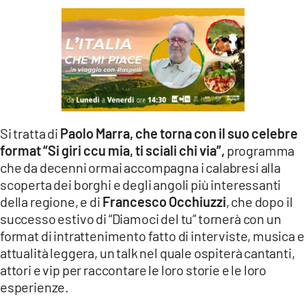
Si tratta di
Paolo Marra, che torna con il suo celebre
format “Si giri ccu mia, ti sciali chi via”,
programma
che da decenni ormai accompagna i calabresi alla
scoperta dei borghi e degli angoli più interessanti
della regione, e di
Francesco Occhiuzzi
, che dopo il
successo estivo di “Diamoci del tu” tornerà con un
format di intrattenimento fatto di interviste, musica e
attualità leggera, un talk nel quale ospiterà cantanti,
attori e vip per raccontare le loro storie e le loro
esperienze.