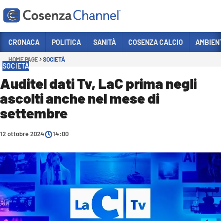
Vai
CRONACA
POLITICA
SANITÀ
COSENZA CALCIO
AMBIEN
HOME PAGE
SOCIETÀ
Sezioni
SOCIETÀ
CRONACA
Auditel dati Tv, LaC prima negli
ascolti anche nel mese di
POLITICA
settembre
COSENZA CALCIO
ECONOMIA E LAVORO
12 ottobre 2024
14:00
ITALIA MONDO
SANITÀ
SPORT
CULTURA