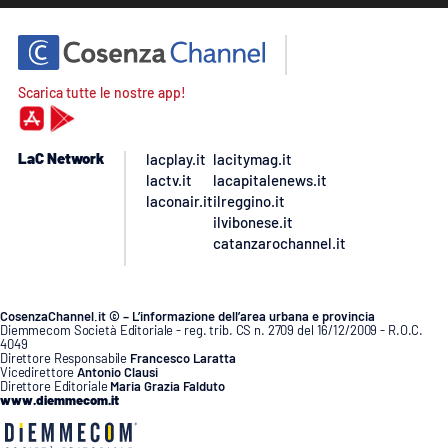
Scarica tutte le nostre app!
LaC Network
lacplay.it
lacitymag.it
lactv.it
lacapitalenews.it
laconair.it
ilreggino.it
ilvibonese.it
catanzarochannel.it
CosenzaChannel.it © – L’informazione dell’area urbana e provincia
Diemmecom Società Editoriale - reg. trib. CS n. 2709 del 16/12/2009 - R.O.C.
4049
Direttore Responsabile
Francesco Laratta
Vicedirettore
Antonio Clausi
Direttore Editoriale
Maria Grazia Falduto
www.diemmecom.it