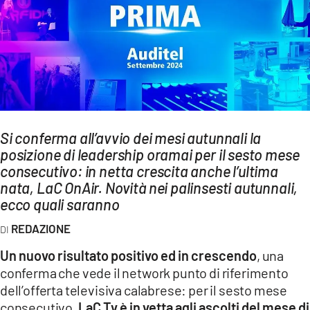
AMBIENTE
Streaming
LAC TV
LAC NETWORK
LAC ONAIR
Si conferma all’avvio dei mesi autunnali la
posizione di leadership oramai per il sesto mese
LaC
Network
consecutivo: in netta crescita anche l’ultima
nata, LaC OnAir. Novità nei palinsesti autunnali,
LACPLAY.IT
ecco quali saranno
LACTV.IT
REDAZIONE
LACONAIR.IT
Un nuovo risultato positivo ed in crescendo
, una
LACITYMAG.IT
conferma che vede il network punto di riferimento
ILREGGINO.IT
dell’offerta televisiva calabrese: per il sesto mese
consecutivo,
LaC Tv è in vetta agli ascolti del mese di