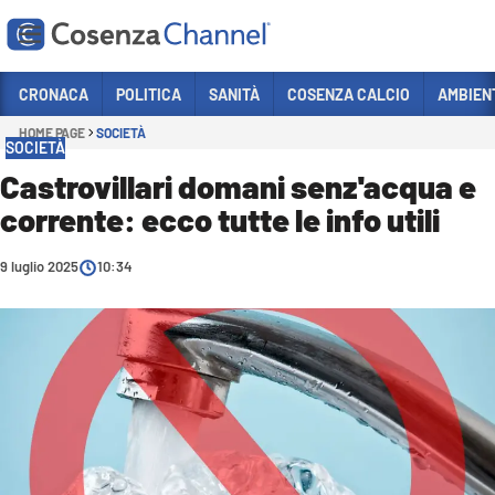
Vai
CRONACA
POLITICA
SANITÀ
COSENZA CALCIO
AMBIEN
HOME PAGE
SOCIETÀ
Sezioni
SOCIETÀ
CRONACA
Castrovillari domani senz'acqua e
corrente: ecco tutte le info utili
POLITICA
COSENZA CALCIO
9 luglio 2025
10:34
ECONOMIA E LAVORO
ITALIA MONDO
SANITÀ
SPORT
CULTURA