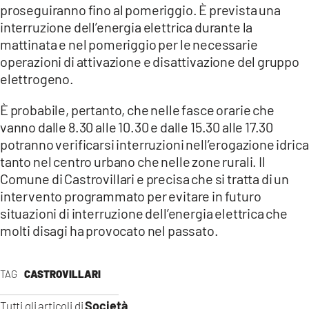
COSENZACHANNEL.IT
proseguiranno fino al pomeriggio. È prevista una
interruzione dell’energia elettrica durante la
ILVIBONESE.IT
mattinata e nel pomeriggio per le necessarie
CATANZAROCHANNEL.IT
operazioni di attivazione e disattivazione del gruppo
elettrogeno.
LACAPITALENEWS.IT
È probabile, pertanto, che nelle fasce orarie che
App
vanno dalle 8.30 alle 10.30 e dalle 15.30 alle 17.30
ANDROID
potranno verificarsi interruzioni nell’erogazione idrica
tanto nel centro urbano che nelle zone rurali. Il
APPLE
Comune di Castrovillari e precisa che si tratta di un
intervento programmato per evitare in futuro
situazioni di interruzione dell’energia elettrica che
molti disagi ha provocato nel passato.
TAG
CASTROVILLARI
Società
Tutti gli articoli di