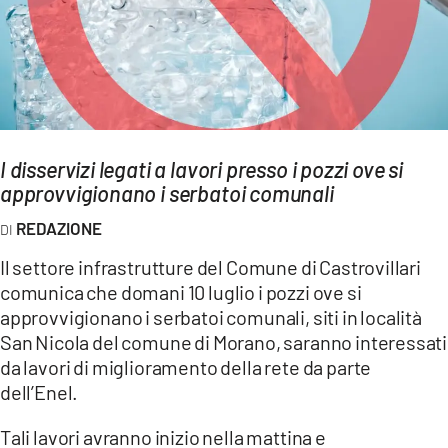
AMBIENTE
Streaming
LAC TV
LAC NETWORK
LAC ONAIR
I disservizi legati a lavori presso i pozzi ove si
approvvigionano i serbatoi comunali
LaC
REDAZIONE
Network
Il settore infrastrutture del Comune di Castrovillari
LACPLAY.IT
comunica che domani 10 luglio i pozzi ove si
LACTV.IT
approvvigionano i serbatoi comunali, siti in località
San Nicola del comune di Morano, saranno interessati
LACONAIR.IT
da lavori di miglioramento della rete da parte
LACITYMAG.IT
dell’Enel.
ILREGGINO.IT
Tali lavori avranno inizio nella mattina e