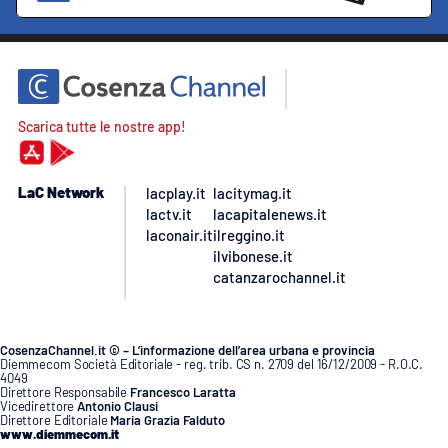
Scarica tutte le nostre app!
LaC Network
lacplay.it
lacitymag.it
lactv.it
lacapitalenews.it
laconair.it
ilreggino.it
ilvibonese.it
catanzarochannel.it
CosenzaChannel.it © – L’informazione dell’area urbana e provincia
Diemmecom Società Editoriale - reg. trib. CS n. 2709 del 16/12/2009 - R.O.C.
4049
Direttore Responsabile
Francesco Laratta
Vicedirettore
Antonio Clausi
Direttore Editoriale
Maria Grazia Falduto
www.diemmecom.it