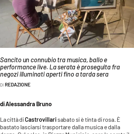
AMBIENTE
Streaming
LAC TV
LAC NETWORK
LAC ONAIR
Sancito un connubio tra musica, ballo e
performance live. La serata è proseguita fra
LaC
Network
negozi illuminati aperti fino a tarda sera
LACPLAY.IT
REDAZIONE
LACTV.IT
LACONAIR.IT
di Alessandra Bruno
LACITYMAG.IT
La città di
Castrovillari
sabato si è tinta di rosa. È
ILREGGINO.IT
bastato lasciarsi trasportare dalla musica e dalla