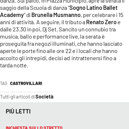
danza. Sul palco, in Piazza Municipio, apre la serata il
COSENZACHANNEL.IT
saggio della Scuola di danza “
Sogno Latino Ballet
ILVIBONESE.IT
Academy
” di
Brunella Musmanno
, per celebrare i 15
anni di attività. A seguire, il tributo a
Renato Zero
e
CATANZAROCHANNEL.IT
dalle 23.30 in poi, Dj Set. Sancito un connubio tra
LACAPITALENEWS.IT
musica, ballo e performance live, la serata è
proseguita fra negozi illuminati, che hanno lasciato
App
aperte le porte fino alle ore 22 e i locali che hanno
accolto gli intrepidi, decisi ad intrattenersi fino a
ANDROID
tarda notte.
APPLE
TAG
CASTROVILLARI
Società
Tutti gli articoli di
PIÙ LETTI
INCHIESTA SULLO STRETTO