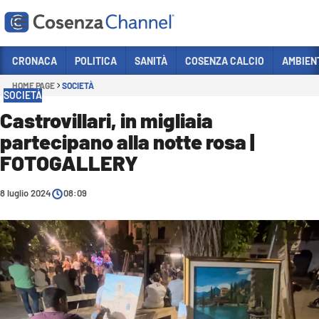
Vai
CRONACA
POLITICA
SANITÀ
COSENZA CALCIO
AMBIEN
HOME PAGE
SOCIETÀ
Sezioni
SOCIETÀ
CRONACA
Castrovillari, in migliaia
partecipano alla notte rosa |
POLITICA
FOTOGALLERY
COSENZA CALCIO
ECONOMIA E LAVORO
8 luglio 2024
08:09
ITALIA MONDO
SANITÀ
SPORT
CULTURA