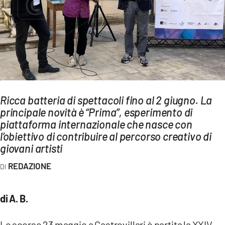
AMBIENTE
Streaming
LAC TV
LAC NETWORK
LAC ONAIR
Ricca batteria di spettacoli fino al 2 giugno. La
principale novità è “Prima”, esperimento di
LaC
Network
piattaforma internazionale che nasce con
l’obiettivo di contribuire al percorso creativo di
LACPLAY.IT
giovani artisti
LACTV.IT
REDAZIONE
LACONAIR.IT
LACITYMAG.IT
di A. B.
ILREGGINO.IT
Lo scorso 23 maggio a Castrovillari è partita la XXIV