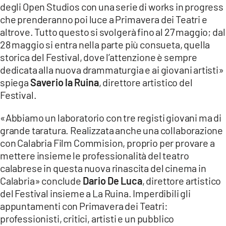
degli Open Studios con una serie di works in progress
che prenderanno poi luce a Primavera dei Teatri e
altrove. Tutto questo si svolgerà fino al 27 maggio; dal
28 maggio si entra nella parte più consueta, quella
storica del Festival, dove l’attenzione è sempre
dedicata alla nuova drammaturgia e ai giovani artisti»
spiega
Saverio la Ruina
, direttore artistico del
Festival.
«Abbiamo un laboratorio con tre registi giovani ma di
grande taratura. Realizzata anche una collaborazione
con Calabria Film Commision, proprio per provare a
mettere insieme le professionalità del teatro
calabrese in questa nuova rinascita del cinema in
Calabria» conclude
Dario De Luca
, direttore artistico
del Festival insieme a La Ruina. Imperdibili gli
appuntamenti con Primavera dei Teatri:
professionisti, critici, artisti e un pubblico