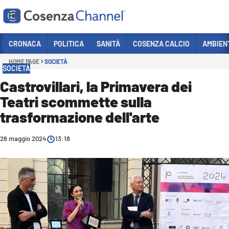
Vai
CRONACA
POLITICA
SANITÀ
COSENZA CALCIO
AMBIEN
HOME PAGE
SOCIETÀ
Sezioni
SOCIETÀ
CRONACA
Castrovillari, la Primavera dei
Teatri scommette sulla
POLITICA
trasformazione dell'arte
COSENZA CALCIO
ECONOMIA E LAVORO
26 maggio 2024
13:18
ITALIA MONDO
SANITÀ
SPORT
CULTURA