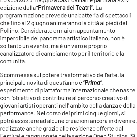
COSENZACHANNEL.IT
edizione della “
Primavera dei Teatri
”. La
ILVIBONESE.IT
programmazione prevede una batteria di spettacoli
che fino al 2 giugno animeranno la città ai piedi del
CATANZAROCHANNEL.IT
Pollino. Considerato ormai un appuntamento
LACAPITALENEWS.IT
imperdibile del panorama artistico italiano, non è
soltanto un evento, ma è un vero e proprio
canalizzatore di cambiamento per il territorio e la
App
comunità.
ANDROID
APPLE
Scommessa sul potere trasformativo dell’arte, la
principale novità di quest’anno è
“
Prima
”
,
esperimento di piattaforma internazionale che nasce
con l’obiettivo di contribuire al percorso creativo di
giovani artisti operanti nell’ ambito della danza e della
performance. Nel corso dei primi cinque giorni, si
potrà assistere ad alcune creazioni ancora in divenire,
realizzate anche grazie alle residenze offerte dal
Festival e raggruppate nella sezione Open Studios.
Si