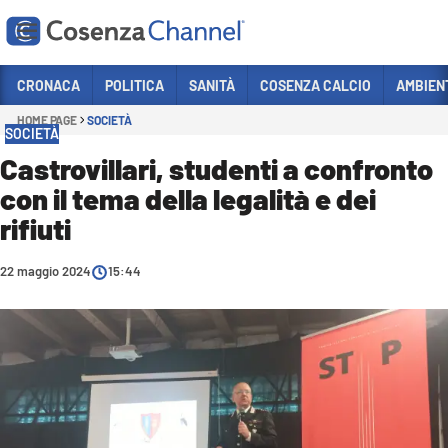
Vai
CRONACA
POLITICA
SANITÀ
COSENZA CALCIO
AMBIEN
HOME PAGE
SOCIETÀ
Sezioni
SOCIETÀ
CRONACA
Castrovillari, studenti a confronto
con il tema della legalità e dei
POLITICA
rifiuti
COSENZA CALCIO
ECONOMIA E LAVORO
22 maggio 2024
15:44
ITALIA MONDO
SANITÀ
SPORT
CULTURA