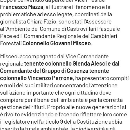
COSENZACHANNEL.IT
Francesco Mazza
, a illustrare il fenomeno e le
ILVIBONESE.IT
problematiche ad esso legate, coordinati dalla
giornalista Chiara Fazio, sono stati l’Assessore
CATANZAROCHANNEL.IT
all’Ambiente del Comune di Castrovillari Pasquale
LACAPITALENEWS.IT
Pace ed il Comandante Regionale dei Carabinieri
Forestali
Colonnello Giovanni Misceo
.
App
Misceo, accompagnato dal Vice Comandante
ANDROID
regionale
tenente colonnello Glenda Alesci e dal
APPLE
Comandante del Gruppo di Cosenza
tenente
colonnello
Vincenzo Perrone
, ha presentato compiti
e ruoli dei suoi militari concentrando l’attenzione
sull’azione importante che ogni cittadino deve
compiere per il bene dell’ambiente e per la corretta
gestione dei rifiuti. Proprio alle nuove generazioni si
è rivolto evidenziando e facendo riflettere loro come
il legislatore nell’articolo 9 della Costituzione abbia
inserito la tutela ambientale, la biodiversità e gli