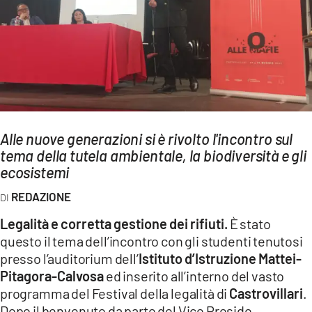
AMBIENTE
Streaming
LAC TV
LAC NETWORK
LAC ONAIR
Alle nuove generazioni si è rivolto l'incontro sul
tema della tutela ambientale, la biodiversità e gli
LaC
Network
ecosistemi
LACPLAY.IT
REDAZIONE
LACTV.IT
Legalità e corretta gestione dei rifiuti.
È stato
LACONAIR.IT
questo il tema dell’incontro con gli studenti tenutosi
presso l’auditorium dell’
Istituto d’Istruzione Mattei-
LACITYMAG.IT
Pitagora-Calvosa
ed inserito all’interno del vasto
ILREGGINO.IT
programma del Festival della legalità di
Castrovillari
.
Dopo il benvenuto da parte del Vice Preside