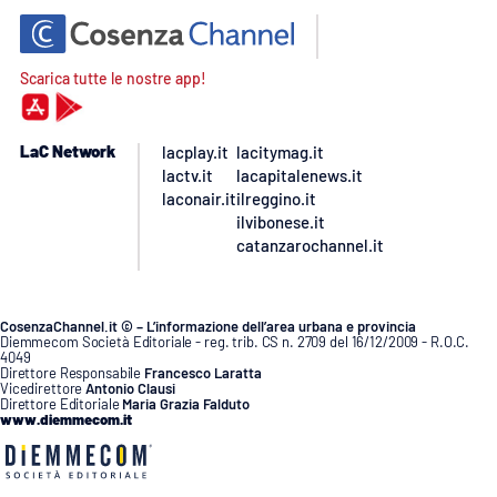
Scarica tutte le nostre app!
LaC Network
lacplay.it
lacitymag.it
lactv.it
lacapitalenews.it
laconair.it
ilreggino.it
ilvibonese.it
catanzarochannel.it
CosenzaChannel.it © – L’informazione dell’area urbana e provincia
Diemmecom Società Editoriale - reg. trib. CS n. 2709 del 16/12/2009 - R.O.C.
4049
Direttore Responsabile
Francesco Laratta
Vicedirettore
Antonio Clausi
Direttore Editoriale
Maria Grazia Falduto
www.diemmecom.it