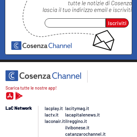
tutte le notizie di
Cosenza
lascia il tuo indirizzo email e iscriviti
Iscriviti
Scarica tutte le nostre app!
LaC Network
lacplay.it
lacitymag.it
lactv.it
lacapitalenews.it
laconair.it
ilreggino.it
ilvibonese.it
catanzarochannel.it