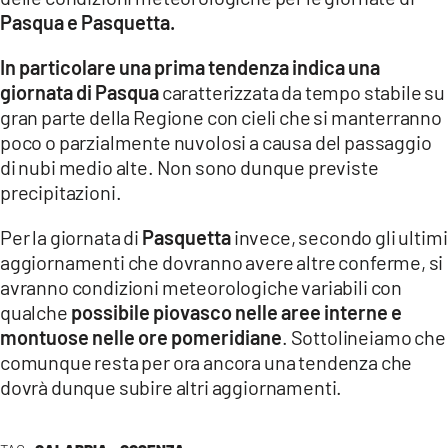
COSENZACHANNEL.IT
Pasqua e Pasquetta.
ILVIBONESE.IT
In particolare una prima tendenza indica una
CATANZAROCHANNEL.IT
giornata di Pasqua
caratterizzata da tempo stabile su
gran parte della Regione con cieli che si manterranno
LACAPITALENEWS.IT
poco o parzialmente nuvolosi a causa del passaggio
di nubi medio alte. Non sono dunque previste
App
precipitazioni.
ANDROID
Per la giornata di
Pasquetta
invece, secondo gli ultimi
APPLE
aggiornamenti che dovranno avere altre conferme, si
avranno condizioni meteorologiche variabili con
qualche
possibile piovasco nelle aree interne e
montuose nelle ore pomeridiane
. Sottolineiamo che
comunque resta per ora ancora una tendenza che
dovrà dunque subire altri aggiornamenti.