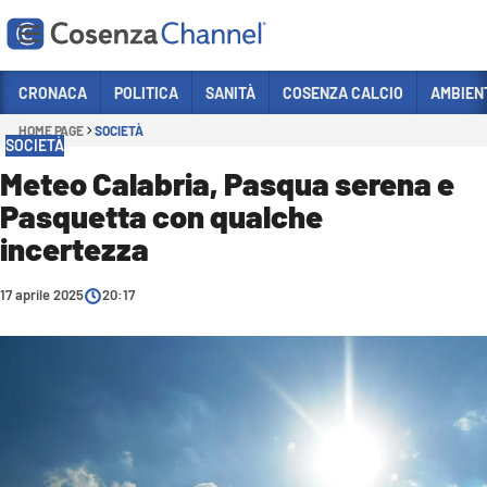
Vai
CRONACA
POLITICA
SANITÀ
COSENZA CALCIO
AMBIEN
HOME PAGE
SOCIETÀ
Sezioni
SOCIETÀ
CRONACA
Meteo Calabria, Pasqua serena e
Pasquetta con qualche
POLITICA
incertezza
COSENZA CALCIO
ECONOMIA E LAVORO
17 aprile 2025
20:17
ITALIA MONDO
SANITÀ
SPORT
CULTURA