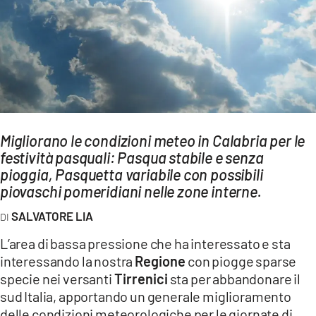
AMBIENTE
Streaming
LAC TV
LAC NETWORK
LAC ONAIR
Migliorano le condizioni meteo in Calabria per le
festività pasquali: Pasqua stabile e senza
LaC
Network
pioggia, Pasquetta variabile con possibili
piovaschi pomeridiani nelle zone interne.
LACPLAY.IT
LACTV.IT
SALVATORE LIA
LACONAIR.IT
L’area di bassa pressione che ha interessato e sta
interessando la nostra
Regione
con piogge sparse
LACITYMAG.IT
specie nei versanti
Tirrenici
sta per abbandonare il
ILREGGINO.IT
sud Italia, apportando un generale miglioramento
delle condizioni meteorologiche per le giornate di