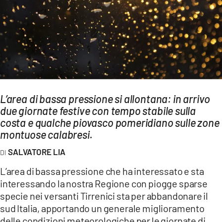
AMBIENTE
Streaming
LAC TV
LAC NETWORK
LAC ONAIR
L’area di bassa pressione si allontana: in arrivo
due giornate festive con tempo stabile sulla
LaC
Network
costa e qualche piovasco pomeridiano sulle zone
montuose calabresi.
LACPLAY.IT
LACTV.IT
SALVATORE LIA
LACONAIR.IT
L’area di bassa pressione che ha interessato e sta
interessando la nostra Regione con piogge sparse
LACITYMAG.IT
specie nei versanti Tirrenici sta per abbandonare il
ILREGGINO.IT
sud Italia, apportando un generale miglioramento
delle condizioni meteorologiche per le giornate di