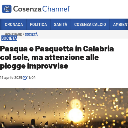
Vai
CRONACA
POLITICA
SANITÀ
COSENZA CALCIO
AMBIEN
HOME PAGE
SOCIETÀ
Sezioni
SOCIETÀ
CRONACA
Pasqua e Pasquetta in Calabria
col sole, ma attenzione alle
POLITICA
piogge improvvise
COSENZA CALCIO
ECONOMIA E LAVORO
18 aprile 2025
11:04
ITALIA MONDO
SANITÀ
SPORT
CULTURA