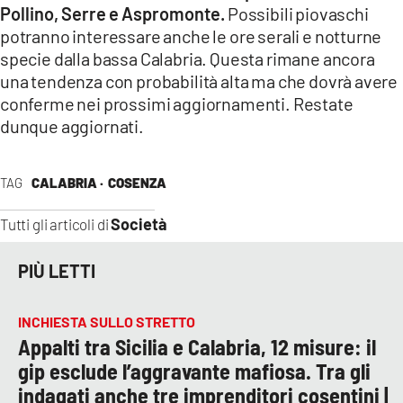
Pollino, Serre e Aspromonte.
Possibili piovaschi
potranno interessare anche le ore serali e notturne
specie dalla bassa Calabria. Questa rimane ancora
una tendenza con probabilità alta ma che dovrà avere
conferme nei prossimi aggiornamenti. Restate
dunque aggiornati.
TAG
CALABRIA ·
COSENZA
Società
Tutti gli articoli di
PIÙ LETTI
INCHIESTA SULLO STRETTO
Appalti tra Sicilia e Calabria, 12 misure: il
gip esclude l’aggravante mafiosa. Tra gli
indagati anche tre imprenditori cosentini |