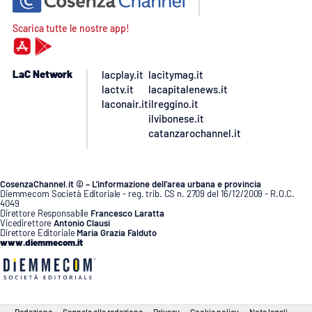
Scarica tutte le nostre app!
LaC Network
lacplay.it
lacitymag.it
lactv.it
lacapitalenews.it
laconair.it
ilreggino.it
ilvibonese.it
catanzarochannel.it
CosenzaChannel.it © – L’informazione dell’area urbana e provincia
Diemmecom Società Editoriale - reg. trib. CS n. 2709 del 16/12/2009 - R.O.C.
4049
Direttore Responsabile
Francesco Laratta
Vicedirettore
Antonio Clausi
Direttore Editoriale
Maria Grazia Falduto
www.diemmecom.it