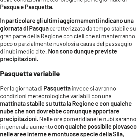
COSENZACHANNEL.IT
Pasqua e Pasquetta.
ILVIBONESE.IT
In particolare gli ultimi aggiornamenti indicano una
CATANZAROCHANNEL.IT
giornata di Pasqua
caratterizzata da tempo stabile su
gran parte della Regione con cieli che si manterranno
LACAPITALENEWS.IT
poco o parzialmente nuvolosi a causa del passaggio
di nubi medio alte.
Non sono dunque previste
App
precipitazioni.
ANDROID
Pasquetta variabile
APPLE
Per la giornata di
Pasquetta
invece si avranno
condizioni meteorologiche variabili con una
mattinata stabile su tutta la Regione e con qualche
nube che non dovrebbe comunque apportare
precipitazioni.
Nelle ore pomeridiane le nubi saranno
in generale aumento
con qualche possibile piovasco
nelle aree interne e montuose specie della Sila,