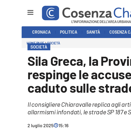
Sezioni
CRONACA
POLITICA
SANITÀ
COSENZA C
Cronaca
HOME PAGE
SOCIETÀ
SOCIETÀ
Politica
Sila Greca, la Prov
Cosenza Calcio
respinge le accus
Economia e Lavoro
caduto sulle strad
Italia Mondo
Il consigliere Chiaravalle replica agli a
Sanità
allarmismi infondati, le strade SP 187 e
Sport
2 luglio 2025
15:16