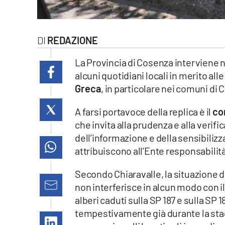
laconair.it
lacitymag.it
REDAZIONE
ilreggino.it
La Provincia di Cosenza interviene
alcuni quotidiani locali in merito all
cosenzachannel.it
Greca
, in particolare nei comuni di
ilvibonese.it
A farsi portavoce della replica è il
co
che invita alla prudenza e alla verific
catanzarochannel.it
dell’informazione e della sensibili
attribuiscono all’Ente responsabili
lacapitalenews.it
Secondo Chiaravalle, la situazione 
non interferisce in alcun modo con il
App
alberi caduti sulla SP 187 e sulla SP
Android
tempestivamente già durante la stag