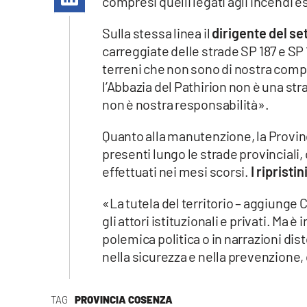
compresi quelli legati agli incendi es
Apple
Sulla stessa linea il
dirigente del se
carreggiate delle strade SP 187 e SP 
terreni che non sono di nostra compet
Vai
l’Abbazia del Pathirion non è una stra
non è nostra responsabilità».
Quanto alla manutenzione, la Provi
presenti lungo le strade provinciali
effettuati nei mesi scorsi.
I riprist
«La tutela del territorio – aggiunge 
gli attori istituzionali e privati. Ma
polemica politica o in narrazioni di
nella sicurezza e nella prevenzione, c
TAG
PROVINCIA COSENZA