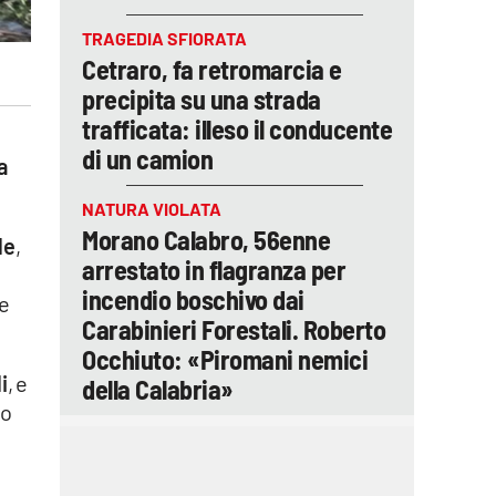
TRAGEDIA SFIORATA
Cetraro, fa retromarcia e
precipita su una strada
trafficata: illeso il conducente
di un camion
a
NATURA VIOLATA
Morano Calabro, 56enne
le
,
arrestato in flagranza per
incendio boschivo dai
e
Carabinieri Forestali. Roberto
Occhiuto: «Piromani nemici
i
, e
della Calabria»
no
i