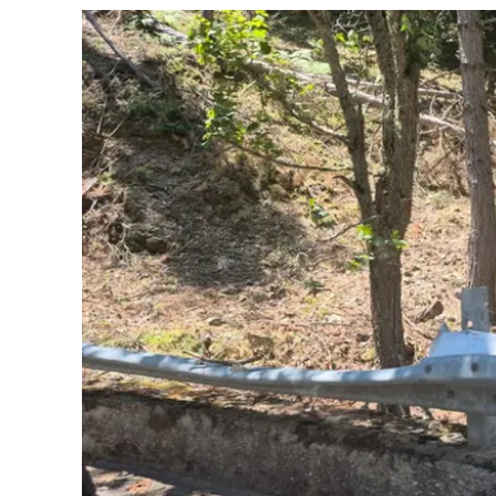
Cultura
Ambiente
Streaming
LaC TV
Lac Network
LaC OnAir
LaC
Network
lacplay.it
lactv.it