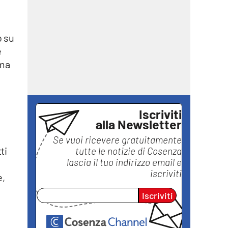
o su
e
 ma
Iscriviti
alla Newsletter
Se vuoi ricevere gratuitamente
ti
tutte le notizie di
Cosenza
lascia il tuo indirizzo email e
iscriviti
e,
Iscriviti