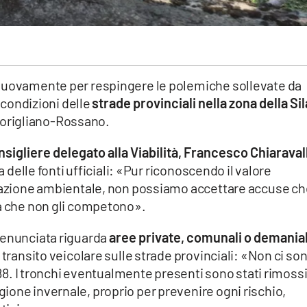
 nuovamente per respingere le polemiche sollevate da
e condizioni delle
strade provinciali nella zona della Sil
 Corigliano-Rossano.
nsigliere delegato alla Viabilità, Francesco Chiaraval
a delle fonti ufficiali: «Pur riconoscendo il valore
zzazione ambientale, non possiamo accettare accuse ch
tà che non gli competono».
denunciata riguarda
aree private, comunali o demanial
 transito veicolare sulle strade provinciali: «Non ci so
 188. I tronchi eventualmente presenti sono stati rimoss
ione invernale, proprio per prevenire ogni rischio,