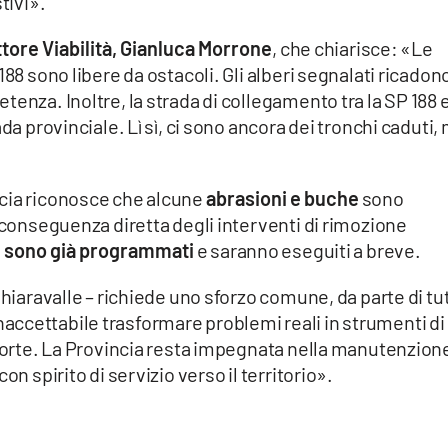
tivi».
ttore Viabilità, Gianluca Morrone
, che chiarisce: «Le
188 sono libere da ostacoli. Gli alberi segnalati ricadon
enza. Inoltre, la strada di collegamento tra la SP 188 
da provinciale. Lì sì, ci sono ancora dei tronchi caduti,
ncia riconosce che alcune
abrasioni e buche
sono
, conseguenza diretta degli interventi di rimozione
ini sono già programmati
e saranno eseguiti a breve.
Chiaravalle – richiede uno sforzo comune, da parte di tut
 è inaccettabile trasformare problemi reali in strumenti di
storte. La Provincia resta impegnata nella manutenzion
on spirito di servizio verso il territorio».