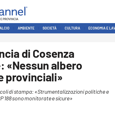
ALCIO
AMBIENTE
SOCIETÀ
CULTURA
ECONOMIA E LA
incia di Cosenza
e: «Nessun albero
e provinciali»
rticoli di stampa: «Strumentalizzazioni politiche e
 SP 188 sono monitorate e sicure»