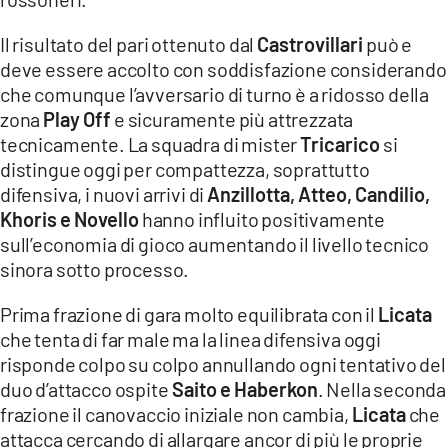
COSENZACHANNEL.IT
Il risultato del pari ottenuto dal
Castrovillari
può e
ILVIBONESE.IT
deve essere accolto con soddisfazione considerando
CATANZAROCHANNEL.IT
che comunque l’avversario di turno è a ridosso della
LACAPITALENEWS.IT
zona
Play Off
e sicuramente più attrezzata
tecnicamente. La squadra di mister
Tricarico
si
distingue oggi per compattezza, soprattutto
App
difensiva, i nuovi arrivi di
Anzillotta, Atteo, Candilio,
ANDROID
Khoris e Novello
hanno influito positivamente
APPLE
sull’economia di gioco aumentando il livello tecnico
sinora sotto processo.
Prima frazione di gara molto equilibrata con il
Licata
che tenta di far male ma la linea difensiva oggi
risponde colpo su colpo annullando ogni tentativo del
duo d’attacco ospite
Saito e Haberkon
. Nella seconda
frazione il canovaccio iniziale non cambia,
Licata
che
attacca cercando di allargare ancor di più le proprie