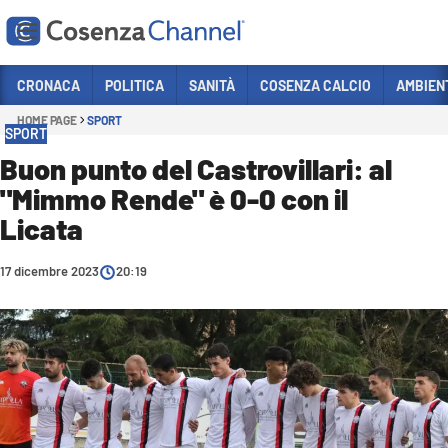
Vai
CRONACA
POLITICA
SANITÀ
COSENZA CALCIO
AMBIEN
HOME PAGE
SPORT
Sezioni
SPORT
CRONACA
Buon punto del Castrovillari: al
"Mimmo Rende" è 0-0 con il
POLITICA
Licata
COSENZA CALCIO
ECONOMIA E LAVORO
17 dicembre 2023
20:19
ITALIA MONDO
SANITÀ
SPORT
CULTURA