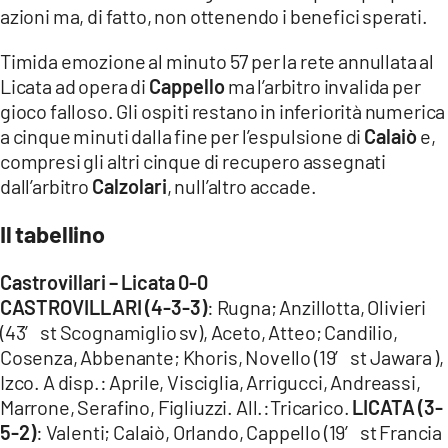
azioni ma, di fatto, non ottenendo i benefici sperati.
Timida emozione al minuto 57 per la rete annullata al
Licata ad opera di
Cappello
ma l’arbitro invalida per
gioco falloso. Gli ospiti restano in inferiorità numerica
a cinque minuti dalla fine per l’espulsione di
Calaiò
e,
compresi gli altri cinque di recupero assegnati
dall’arbitro
Calzolari
, null’altro accade.
Il tabellino
Castrovillari – Licata 0-0
CASTROVILLARI (4-3-3)
: Rugna; Anzillotta, Olivieri
(43′ st Scognamiglio sv), Aceto, Atteo; Candilio,
Cosenza, Abbenante; Khoris, Novello (19′ st Jawara ),
Izco. A disp.: Aprile, Visciglia, Arrigucci, Andreassi,
Marrone, Serafino, Figliuzzi. All.:Tricarico.
LICATA (3-
5-2)
: Valenti; Calaiò, Orlando, Cappello (19′ st Francia