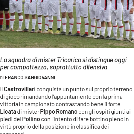
AMBIENTE
Streaming
LAC TV
LAC NETWORK
LAC ONAIR
La squadra di mister Tricarico si distingue oggi
per compattezza, soprattutto difensiva
LaC
Network
FRANCO SANGIOVANNI
LACPLAY.IT
Il
Castrovillari
conquista un punto sul proprio terreno
LACTV.IT
di gioco rimandando l’appuntamento con la prima
LACONAIR.IT
vittoria in campionato contrastando bene il forte
Licata
di mister
Pippo Romano
con gli ospiti giunti ai
LACITYMAG.IT
piedi del
Pollino
con l’intento di fare bottino pieno in
ILREGGINO.IT
virtù proprio della posizione in classifica dei
rossoneri.