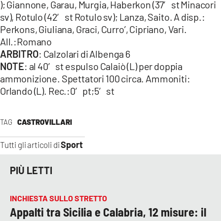
); Giannone, Garau, Murgia, Haberkon (37′ st Minacori
sv), Rotulo (42′ st Rotulo sv); Lanza, Saito. A disp.:
Perkons, Giuliana, Graci, Curro’, Cipriano, Vari.
All.:Romano
ARBITRO
: Calzolari di Albenga 6
NOTE
: al 40′ st espulso Calaiò (L) per doppia
ammonizione. Spettatori 100 circa. Ammoniti:
Orlando (L). Rec.:0′ pt;5′ st
TAG
CASTROVILLARI
Sport
Tutti gli articoli di
PIÙ LETTI
INCHIESTA SULLO STRETTO
Appalti tra Sicilia e Calabria, 12 misure: il