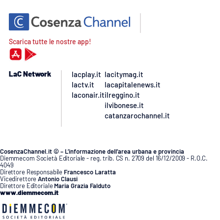
Scarica tutte le nostre app!
LaC Network
lacplay.it
lacitymag.it
lactv.it
lacapitalenews.it
laconair.it
ilreggino.it
ilvibonese.it
catanzarochannel.it
CosenzaChannel.it © – L’informazione dell’area urbana e provincia
Diemmecom Società Editoriale - reg. trib. CS n. 2709 del 16/12/2009 - R.O.C.
4049
Direttore Responsabile
Francesco Laratta
Vicedirettore
Antonio Clausi
Direttore Editoriale
Maria Grazia Falduto
www.diemmecom.it