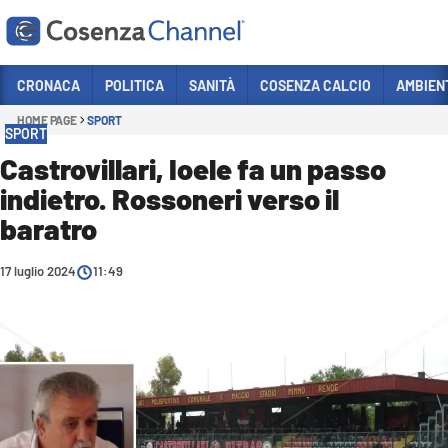
Vai
CRONACA
POLITICA
SANITÀ
COSENZA CALCIO
AMBIEN
HOME PAGE
SPORT
Sezioni
SPORT
CRONACA
Castrovillari, Ioele fa un passo
indietro. Rossoneri verso il
POLITICA
baratro
COSENZA CALCIO
ECONOMIA E LAVORO
17 luglio 2024
11:49
ITALIA MONDO
SANITÀ
SPORT
CULTURA