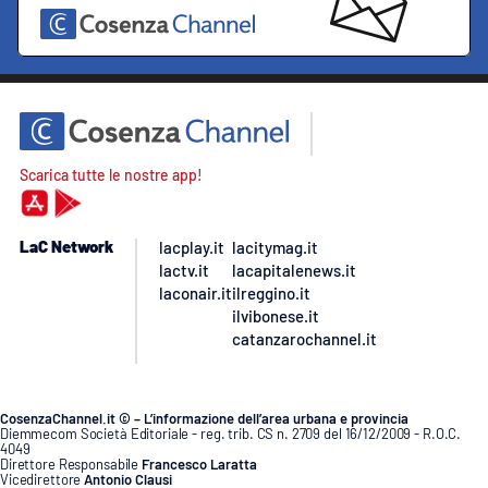
Scarica tutte le nostre app!
LaC Network
lacplay.it
lacitymag.it
lactv.it
lacapitalenews.it
laconair.it
ilreggino.it
ilvibonese.it
catanzarochannel.it
CosenzaChannel.it © – L’informazione dell’area urbana e provincia
Diemmecom Società Editoriale - reg. trib. CS n. 2709 del 16/12/2009 - R.O.C.
4049
Direttore Responsabile
Francesco Laratta
Vicedirettore
Antonio Clausi