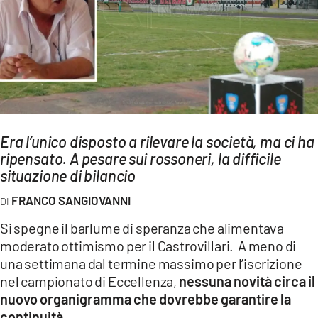
AMBIENTE
Streaming
LAC TV
LAC NETWORK
LAC ONAIR
Era l’unico disposto a rilevare la società, ma ci ha
ripensato. A pesare sui rossoneri, la difficile
LaC
Network
situazione di bilancio
LACPLAY.IT
FRANCO SANGIOVANNI
LACTV.IT
Si spegne il barlume di speranza che alimentava
LACONAIR.IT
moderato ottimismo per il Castrovillari. A meno di
una settimana dal termine massimo per l’iscrizione
LACITYMAG.IT
nel campionato di Eccellenza,
nessuna novità circa il
ILREGGINO.IT
nuovo organigramma che dovrebbe garantire la
continuità.