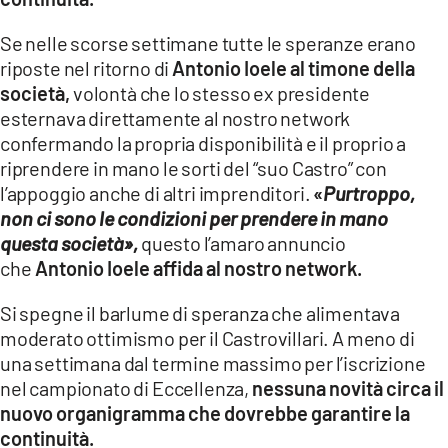
COSENZACHANNEL.IT
Se nelle scorse settimane tutte le speranze erano
ILVIBONESE.IT
riposte nel ritorno di
Antonio Ioele al timone della
CATANZAROCHANNEL.IT
società,
volontà che lo stesso ex presidente
esternava direttamente al nostro network
LACAPITALENEWS.IT
confermando la propria disponibilità e il proprio a
riprendere in mano le sorti del “suo Castro” con
App
l’appoggio anche di altri imprenditori.
«
Purtroppo,
ANDROID
non ci sono le condizioni per prendere in mano
APPLE
questa società»,
questo l’amaro annuncio
che
Antonio Ioele affida al nostro network.
Si spegne il barlume di speranza che alimentava
moderato ottimismo per il Castrovillari. A meno di
una settimana dal termine massimo per l’iscrizione
nel campionato di Eccellenza,
nessuna novità circa il
nuovo organigramma che dovrebbe garantire la
continuità.