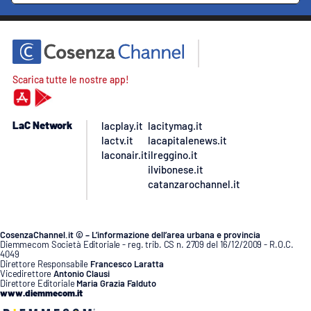
Scarica tutte le nostre app!
LaC Network
lacplay.it
lacitymag.it
lactv.it
lacapitalenews.it
laconair.it
ilreggino.it
ilvibonese.it
catanzarochannel.it
CosenzaChannel.it © – L’informazione dell’area urbana e provincia
Diemmecom Società Editoriale - reg. trib. CS n. 2709 del 16/12/2009 - R.O.C.
4049
Direttore Responsabile
Francesco Laratta
Vicedirettore
Antonio Clausi
Direttore Editoriale
Maria Grazia Falduto
www.diemmecom.it