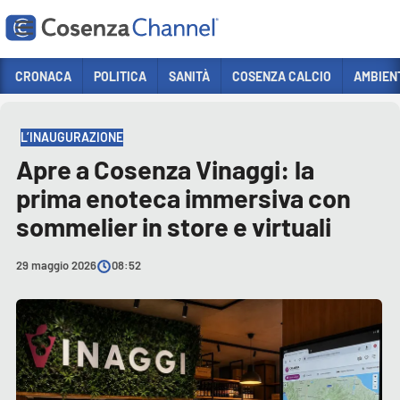
Vai
CRONACA
POLITICA
SANITÀ
COSENZA CALCIO
AMBIEN
HOME PAGE
ADV
Sezioni
L’INAUGURAZIONE
CRONACA
Apre a Cosenza Vinaggi: la
POLITICA
prima enoteca immersiva con
COSENZA CALCIO
sommelier in store e virtuali
ECONOMIA E LAVORO
29 maggio 2026
08:52
ITALIA MONDO
SANITÀ
SPORT
CULTURA