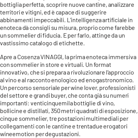
COSENZACHANNEL.IT
bottiglia perfetta, scoprire nuove cantine, analizzare
territori e vitigni, ed è capace di suggerire
ILVIBONESE.IT
abbinamenti impeccabili. L’intelligenza artificiale in
CATANZAROCHANNEL.IT
enoteca dà consigli su misura, proprio come farebbe
un sommelier di fiducia. E per farlo, attinge da un
LACAPITALENEWS.IT
vastissimo catalogo di etichette.
App
Apre a Cosenza VINAGGI, la prima enoteca immersiva
ANDROID
con sommelier in store e virtuali. Un format
innovativo, che si prepara a rivoluzionare l’approccio
APPLE
al vino e al racconto enologico ed enogastronomico.
Un percorso sensoriale per wine lover, professionisti
del settore e grandi buyer, che conta già su numeri
importanti: venticinquemila bottiglie di vino,
bollicine e distillati, 350 metri quadrati di esposizione,
cinque sommelier, tre postazioni multimediali per
collegamenti con le cantine e trentadue erogatori
wineemotion per degustazioni.