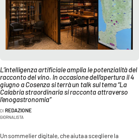
AMBIENTE
Streaming
LAC TV
LAC NETWORK
LAC ONAIR
L’intelligenza artificiale amplia le potenzialità del
LaC
Network
racconto del vino. In occasione dell’apertura il 4
LACPLAY.IT
giugno a Cosenza si terrà un talk sul tema “La
Calabria straordinaria si racconta attraverso
LACTV.IT
l’enogastronomia”
LACONAIR.IT
REDAZIONE
LACITYMAG.IT
GIORNALISTA
ILREGGINO.IT
Un sommelier digitale, che aiuta a scegliere la