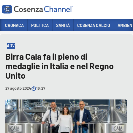
Vai
CRONACA
POLITICA
SANITÀ
COSENZA CALCIO
AMBIEN
HOME PAGE
ADV
Sezioni
ADV
CRONACA
Birra Cala fa il pieno di
POLITICA
medaglie in Italia e nel Regno
COSENZA CALCIO
Unito
ECONOMIA E LAVORO
27 agosto 2024
16:27
ITALIA MONDO
SANITÀ
SPORT
CULTURA