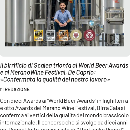
AMBIENTE
Streaming
LAC TV
LAC NETWORK
LAC ONAIR
LaC
Il birrificio di Scalea trionfa al World Beer Awards
Network
e al MeranoWine Festival, De Caprio:
LACPLAY.IT
«Confermata la qualità del nostro lavoro»
LACTV.IT
REDAZIONE
LACONAIR.IT
Con dieci Awards ai “World Beer Awards” in Inghilterra
e otto Awards del Merano Wine Festival, Birra Cala si
LACITYMAG.IT
conferma ai vertici della qualità del mondo brassicolo
ILREGGINO.IT
internazionale. Il concorso che si svolge da dieci anni
nel Regno Unito, organizzato da “The Drinks Report”,