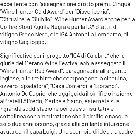
eccellente con l’assegnazione di otto premi. Cinque
“Wine Hunter Gold Award” per “Diavolicchia”,
“Citrusina” e “Giubilo”. Wine Hunter Award anche per la
Coffee Stout Águila Negra e per la IGA Statti , di
vitigno Greco Nero, e la IGA Antonella Lombardo, di
vitigno Gaglioppo.
Significativo per il progetto “IGA di Calabria” che la
giuria del Merano Wine Festival abbia assegnato il
“Wine Hunter Red Award”, paragonabile all’argento
inglese, alle tre birre che compongono la cinquina,
ovvero “Spadafora”, “Casa Comerci” e “Librandi”.
Antonio De Caprio, che oggi guida il birrificio insieme
ai fratelli Alfredo, Marida e Marco, esterna la sua
«grande soddisfazione per questi risultati» e
sottolinea con ammirazione che il birrificio nacque
solo due anni orsono, grazie alla brillante intuizione
avuta con il papà Luigi. Uno scambio di idee tra padre