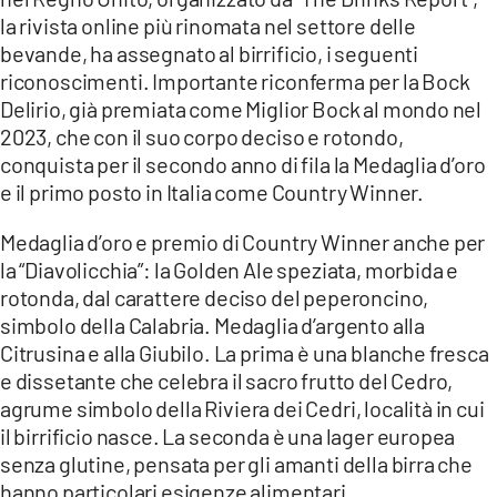
COSENZACHANNEL.IT
la rivista online più rinomata nel settore delle
ILVIBONESE.IT
bevande, ha assegnato al birrificio, i seguenti
riconoscimenti. Importante riconferma per la Bock
CATANZAROCHANNEL.IT
Delirio, già premiata come Miglior Bock al mondo nel
LACAPITALENEWS.IT
2023, che con il suo corpo deciso e rotondo,
conquista per il secondo anno di fila la Medaglia d’oro
e il primo posto in Italia come Country Winner.
App
ANDROID
Medaglia d’oro e premio di Country Winner anche per
APPLE
la “Diavolicchia”: la Golden Ale speziata, morbida e
rotonda, dal carattere deciso del peperoncino,
simbolo della Calabria. Medaglia d’argento alla
Citrusina e alla Giubilo. La prima è una blanche fresca
e dissetante che celebra il sacro frutto del Cedro,
agrume simbolo della Riviera dei Cedri, località in cui
il birrificio nasce. La seconda è una lager europea
senza glutine, pensata per gli amanti della birra che
hanno particolari esigenze alimentari.