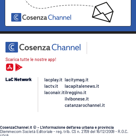
Scarica tutte le nostre app!
LaC Network
lacplay.it
lacitymag.it
lactv.it
lacapitalenews.it
laconair.it
ilreggino.it
ilvibonese.it
catanzarochannel.it
CosenzaChannel.it © – L’informazione dell’area urbana e provincia
Diemmecom Società Editoriale - reg. trib. CS n. 2709 del 16/12/2009 - R.O.C.
4049