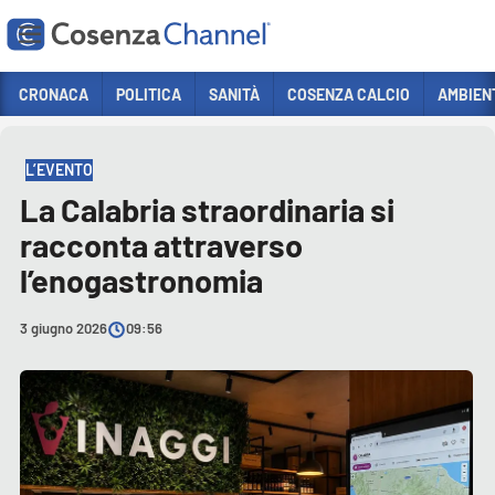
Vai
CRONACA
POLITICA
SANITÀ
COSENZA CALCIO
AMBIEN
HOME PAGE
ADV
Sezioni
L’EVENTO
CRONACA
La Calabria straordinaria si
POLITICA
racconta attraverso
COSENZA CALCIO
l’enogastronomia
ECONOMIA E LAVORO
3 giugno 2026
09:56
ITALIA MONDO
SANITÀ
SPORT
CULTURA