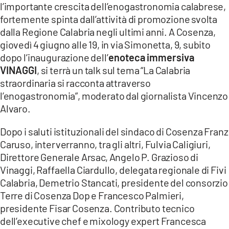
COSENZACHANNEL.IT
l’importante crescita dell’enogastronomia calabrese,
fortemente spinta dall’attività di promozione svolta
ILVIBONESE.IT
dalla Regione Calabria negli ultimi anni. A Cosenza,
CATANZAROCHANNEL.IT
giovedì 4 giugno alle 19, in via Simonetta, 9, subito
dopo l’inaugurazione dell’
enoteca immersiva
LACAPITALENEWS.IT
VINAGGI
, si terrà un talk sul tema “La Calabria
straordinaria si racconta attraverso
App
l’enogastronomia”, moderato dal giornalista Vincenzo
ANDROID
Alvaro.
APPLE
Dopo i saluti istituzionali del sindaco di Cosenza Franz
Caruso, interverranno, tra gli altri, Fulvia Caligiuri,
Direttore Generale Arsac, Angelo P. Grazioso di
Vinaggi, Raffaella Ciardullo, delegata regionale di Fivi
Calabria, Demetrio Stancati, presidente del consorzio
Terre di Cosenza Dop e Francesco Palmieri,
presidente Fisar Cosenza. Contributo tecnico
dell’executive chef e mixology expert Francesca