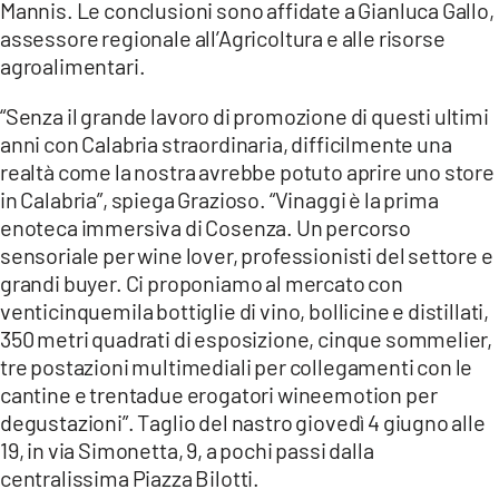
Mannis. Le conclusioni sono affidate a Gianluca Gallo,
assessore regionale all’Agricoltura e alle risorse
agroalimentari.
“Senza il grande lavoro di promozione di questi ultimi
anni con Calabria straordinaria, difficilmente una
realtà come la nostra avrebbe potuto aprire uno store
in Calabria”, spiega Grazioso. “Vinaggi è la prima
enoteca immersiva di Cosenza. Un percorso
sensoriale per wine lover, professionisti del settore e
grandi buyer. Ci proponiamo al mercato con
venticinquemila bottiglie di vino, bollicine e distillati,
350 metri quadrati di esposizione, cinque sommelier,
tre postazioni multimediali per collegamenti con le
cantine e trentadue erogatori wineemotion per
degustazioni”. Taglio del nastro giovedì 4 giugno alle
19, in via Simonetta, 9, a pochi passi dalla
centralissima Piazza Bilotti.