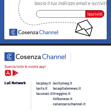
lascia il tuo indirizzo email e iscriviti
Iscriviti
Scarica tutte le nostre app!
LaC Network
lacplay.it
lacitymag.it
lactv.it
lacapitalenews.it
laconair.it
ilreggino.it
ilvibonese.it
catanzarochannel.it