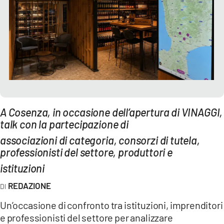
AMBIENTE
Streaming
LAC TV
LAC NETWORK
LAC ONAIR
A Cosenza, in occasione dell’apertura di VINAGGI,
LaC
Network
talk con la partecipazione di
LACPLAY.IT
associazioni di categoria, consorzi di tutela,
professionisti del settore, produttori e
LACTV.IT
istituzioni
LACONAIR.IT
REDAZIONE
LACITYMAG.IT
Un’occasione di confronto tra istituzioni, imprenditori
ILREGGINO.IT
e professionisti del settore per analizzare