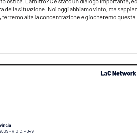
o ostica. L’arbitro? C’è stato un dialogo importante, ed
ezza della situazione. Noi oggi abbiamo vinto, ma sappi
a, terremo alta la concentrazione e giocheremo questa
LaC Network
vincia
/2009 - R.O.C. 4049