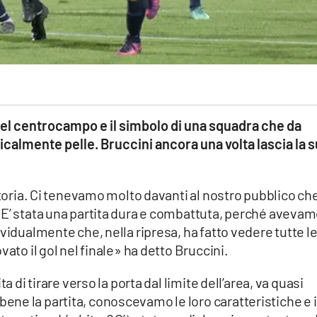
 del centrocampo e il simbolo di una squadra che da
calmente pelle. Bruccini ancora una volta lascia la 
ttoria. Ci tenevamo molto davanti al nostro pubblico ch
 E’ stata una partita dura e combattuta, perché avevam
vidualmente che, nella ripresa, ha fatto vedere tutte l
vato il gol nel finale» ha detto Bruccini.
a di tirare verso la porta dal limite dell’area, va quasi
ne la partita, conoscevamo le loro caratteristiche e 