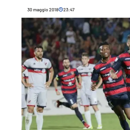
Cultura
30 maggio 2018
23:47
Ambiente
Streaming
LaC TV
Lac Network
LaC OnAir
LaC
Network
lacplay.it
lactv.it