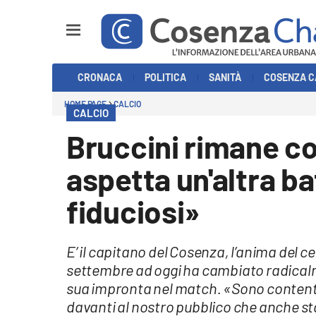
Sezioni
CRONACA
POLITICA
SANITÀ
COSENZA C
Cronaca
HOME PAGE
CALCIO
CALCIO
Politica
Bruccini rimane co
Cosenza Calcio
aspetta un'altra b
Economia e Lavoro
fiduciosi»
Italia Mondo
E’ il capitano del Cosenza, l’anima del 
Sanità
settembre ad oggi ha cambiato radicalme
sua impronta nel match. «Sono contento p
Sport
davanti al nostro pubblico che anche st