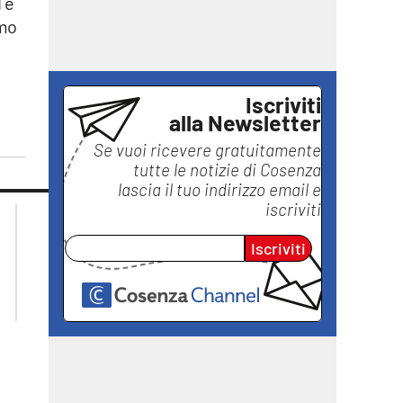
 è
amo
Iscriviti
alla Newsletter
Se vuoi ricevere gratuitamente
tutte le notizie di
Cosenza
lascia il tuo indirizzo email e
iscriviti
lacplay.it
lacitymag.it
lactv.it
lacapitalenews.it
Iscriviti
laconair.it
ilreggino.it
ilvibonese.it
catanzarochannel.it