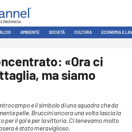
ALCIO
AMBIENTE
SOCIETÀ
CULTURA
ECONOMIA E LA
ncentrato: «Ora ci
attaglia, ma siamo
centrocampo e il simbolo di una squadra che da
nte pelle. Bruccini ancora una volta lascia la
er il gol e per la vittoria. Ci tenevamo molto
asera è stato meraviglioso.