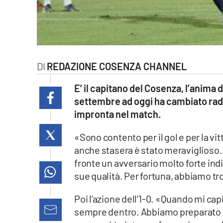
laconair.it
lacitymag.it
ilreggino.it
REDAZIONE COSENZA CHANNEL
cosenzachannel.it
E’ il capitano del Cosenza, l’anima
settembre ad oggi ha cambiato radi
ilvibonese.it
impronta nel match.
catanzarochannel.it
«Sono contento per il gol e per la vi
anche stasera è stato meraviglioso.
lacapitalenews.it
fronte un avversario molto forte indi
sue qualità. Per fortuna, abbiamo tro
App
Poi l’azione dell’1-0. «Quando mi capit
Android
sempre dentro. Abbiamo preparato be