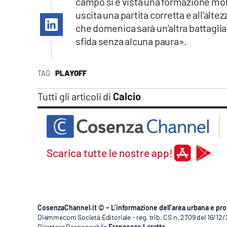
campo si è vista una formazione molt
Apple
uscita una partita corretta e all’alt
che domenica sarà un’altra battagli
sfida senza alcuna paura».
Vai
TAG
PLAYOFF
Tutti gli articoli di
Calcio
Scarica tutte le nostre app!
CosenzaChannel.it © – L’informazione dell’area urbana e pro
Diemmecom Società Editoriale - reg. trib. CS n. 2709 del 16/12
Direttore Responsabile
Francesco Laratta