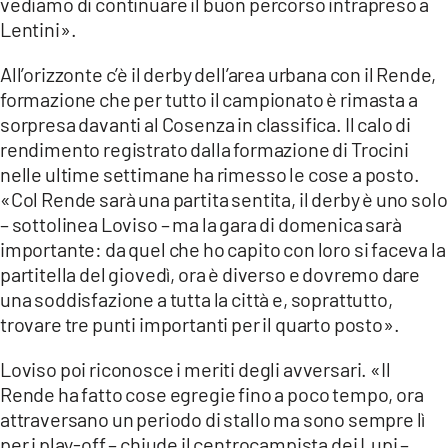
vediamo di continuare il buon percorso intrapreso a
COSENZACHANNEL.IT
Lentini».
ILVIBONESE.IT
All’orizzonte c’è il derby dell’area urbana con il Rende,
CATANZAROCHANNEL.IT
formazione che per tutto il campionato è rimasta a
LACAPITALENEWS.IT
sorpresa davanti al Cosenza in classifica. Il calo di
rendimento registrato dalla formazione di Trocini
nelle ultime settimane ha rimesso le cose a posto.
App
«Col Rende sarà una partita sentita, il derby è uno solo
ANDROID
– sottolinea Loviso – ma la gara di domenica sarà
APPLE
importante: da quel che ho capito con loro si faceva la
partitella del giovedì, ora è diverso e dovremo dare
una soddisfazione a tutta la città e, soprattutto,
trovare tre punti importanti per il quarto posto».
Loviso poi riconosce i meriti degli avversari. «Il
Rende ha fatto cose egregie fino a poco tempo, ora
attraversano un periodo di stallo ma sono sempre lì
per i play-off – chiude il centrocampista dei Lupi –