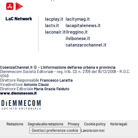
LaC Network
lacplay.it
lacitymag.it
lactv.it
lacapitalenews.it
laconair.it
ilreggino.it
ilvibonese.it
catanzarochannel.it
CosenzaChannel.it © – L’informazione dell’area urbana e provincia
Diemmecom Società Editoriale - reg. trib. CS n. 2709 del 16/12/2009 - R.O.C.
4049
Direttore Responsabile
Francesco Laratta
Vicedirettore
Antonio Clausi
Direttore Editoriale
Maria Grazia Falduto
www.diemmecom.it
Redazione
Segnala alla redazione
Privacy
Cookie policy
Note legali
Gestisci preferenze cookie
Lavora con noi