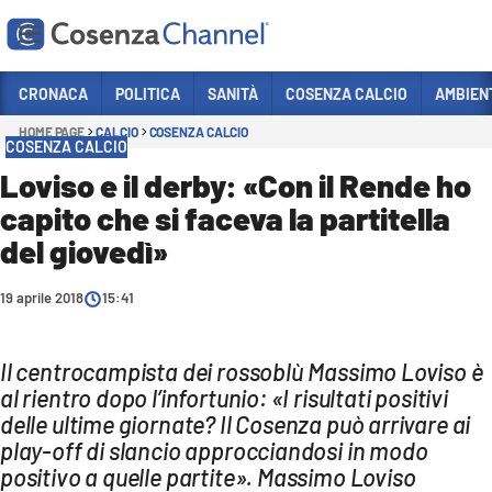
Vai
CRONACA
POLITICA
SANITÀ
COSENZA CALCIO
AMBIEN
HOME PAGE
CALCIO
COSENZA CALCIO
Sezioni
COSENZA CALCIO
CRONACA
Loviso e il derby: «Con il Rende ho
capito che si faceva la partitella
POLITICA
del giovedì»
COSENZA CALCIO
ECONOMIA E LAVORO
19 aprile 2018
15:41
ITALIA MONDO
Il centrocampista dei rossoblù Massimo Loviso è
SANITÀ
al rientro dopo l’infortunio: «I risultati positivi
SPORT
delle ultime giornate? Il Cosenza può arrivare ai
play-off di slancio approcciandosi in modo
CULTURA
positivo a quelle partite». Massimo Loviso