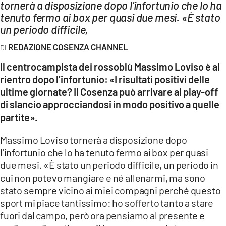
AMBIENTE
tornerà a disposizione dopo l’infortunio che lo ha
tenuto fermo ai box per quasi due mesi. «È stato
un periodo difficile,
Streaming
LAC TV
REDAZIONE COSENZA CHANNEL
LAC NETWORK
Il centrocampista dei rossoblù Massimo Loviso è al
rientro dopo l’infortunio: «I risultati positivi delle
LAC ONAIR
ultime giornate? Il Cosenza può arrivare ai play-off
di slancio approcciandosi in modo positivo a quelle
LaC
partite».
Network
LACPLAY.IT
Massimo Loviso tornerà a disposizione dopo
l’infortunio che lo ha tenuto fermo ai box per quasi
LACTV.IT
due mesi. «È stato un periodo difficile, un periodo in
LACONAIR.IT
cui non potevo mangiare e né allenarmi, ma sono
stato sempre vicino ai miei compagni perché questo
LACITYMAG.IT
sport mi piace tantissimo: ho sofferto tanto a stare
ILREGGINO.IT
fuori dal campo, però ora pensiamo al presente e