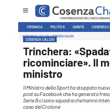
Sezioni
CRONACA
POLITICA
SANITÀ
COSENZA C
Cronaca
HOME PAGE
CALCIO
COSENZA CALCIO
COSENZA CALCIO
Politica
Trinchera: «Spada
Cosenza Calcio
ricominciare». Il m
Economia e Lavoro
ministro
Italia Mondo
Il Ministro dello Sport ha stoppato nuova
Sanità
post su Facebook che ha generato fresca i
Serie B ci sono squadre che hanno intenzi
Sport
caso del Crotone