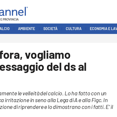
ALCIO
AMBIENTE
SOCIETÀ
CULTURA
ECONOMIA E LA
fora, vogliamo
essaggio del ds al
mente le velleità del calcio. Lo ha fatto con un
rritazione in seno alla Lega di A e alla Figc. In
one di riprendere e lo dimostrano con i fatti. E’ il