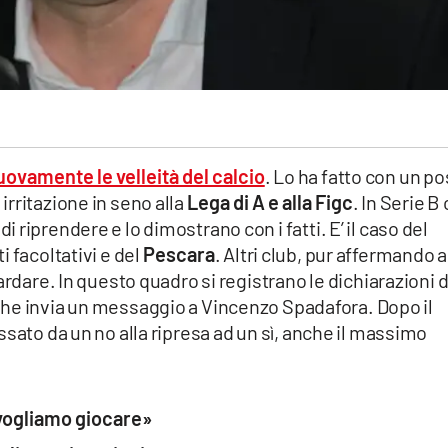
ovamente le velleità del calcio
. Lo ha fatto con un po
rritazione in seno alla
Lega di A e alla Figc
. In Serie B 
riprendere e lo dimostrano con i fatti. E’ il caso del
 facoltativi e del
Pescara
. Altri club, pur affermando a
ardare. In questo quadro si registrano le dichiarazioni d
he invia un messaggio a Vincenzo Spadafora. Dopo il
sato da un no alla ripresa ad un sì, anche il massimo
vogliamo giocare»