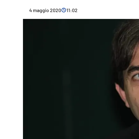
Cultura
4 maggio 2020
11:02
Ambiente
Streaming
LaC TV
Lac Network
LaC OnAir
LaC
Network
lacplay.it
lactv.it