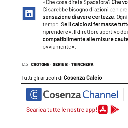
«Che cosa direi a Spadafora?
Che vo
Apple
Ci sarebbe bisogno di azioni ben pre
sensazione di avere certezze
. Ogni
tempo. S
e il calcio si fermasse tut
riprendere». Il direttore sportivo de
Vai
compatibilmente alle misure caute
ovviamente».
TAG
CROTONE ·
SERIE B ·
TRINCHERA
Tutti gli articoli di
Cosenza Calcio
Scarica tutte le nostre app!