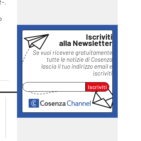
t
-.
o
Iscriviti
alla Newsletter
Se vuoi ricevere gratuitamente
tutte le notizie di
Cosenza
lascia il tuo indirizzo email e
iscriviti
Iscriviti
lacplay.it
lacitymag.it
lactv.it
lacapitalenews.it
laconair.it
ilreggino.it
ilvibonese.it
catanzarochannel.it