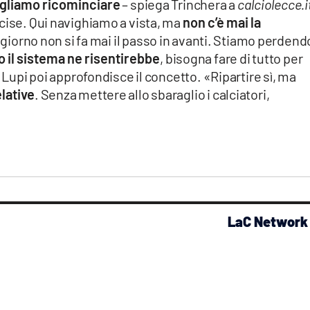
gliamo ricominciare
– spiega Trinchera a
calciolecce.i
cise. Qui navighiamo a vista, ma
non c’è mai la
 giorno non si fa mai il passo in avanti. Stiamo perdend
to il sistema ne risentirebbe
, bisogna fare di tutto per
i Lupi poi approfondisce il concetto. «Ripartire sì, ma
lative
. Senza mettere allo sbaraglio i calciatori,
LaC Network