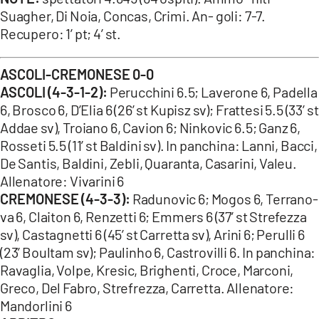
Suagher, Di Noia, Concas, Crimi. An- goli: 7-7.
Recupero: 1’ pt; 4’ st.
ASCOLI-CREMONESE 0-0
ASCOLI (4-3-1-2):
Perucchini 6.5; Laverone 6, Padella
6, Brosco 6, D’Elia 6 (26’ st Kupisz sv); Frattesi 5.5 (33’ st
Addae sv), Troiano 6, Cavion 6; Ninkovic 6.5; Ganz 6,
Rosseti 5.5 (11’ st Baldini sv). In panchina: Lanni, Bacci,
De Santis, Baldini, Zebli, Quaranta, Casarini, Valeu.
Allenatore: Vivarini 6
CREMONESE (4-3-3):
Radunovic 6; Mogos 6, Terrano-
va 6, Claiton 6, Renzetti 6; Emmers 6 (37’ st Strefezza
sv), Castagnetti 6 (45’ st Carretta sv), Arini 6; Perulli 6
(23’ Boultam sv); Paulinho 6, Castrovilli 6. In panchina:
Ravaglia, Volpe, Kresic, Brighenti, Croce, Marconi,
Greco, Del Fabro, Strefrezza, Carretta. Allenatore:
Mandorlini 6