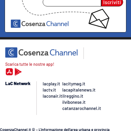
Iscriviti
Scarica tutte le nostre app!
LaC Network
lacplay.it
lacitymag.it
lactv.it
lacapitalenews.it
laconair.it
ilreggino.it
ilvibonese.it
catanzarochannel.it
CosenzaChannel.it © – L’informazione dell’area urbana e provincia