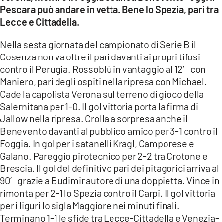
COSENZACHANNEL.IT
Pescara può andare in vetta. Bene lo Spezia, pari tra
Lecce e Cittadella.
ILVIBONESE.IT
CATANZAROCHANNEL.IT
Nella sesta giornata del campionato di Serie B il
Cosenza non va oltre il pari davanti ai propri tifosi
LACAPITALENEWS.IT
contro il Perugia. Rossoblù in vantaggio al 12′ con
Maniero, pari degli ospiti nella ripresa con Michael.
App
Cade la capolista Verona sul terreno di gioco della
ANDROID
Salernitana per 1-0. Il gol vittoria porta la firma di
Jallow nella ripresa. Crolla a sorpresa anche il
APPLE
Benevento davanti al pubblico amico per 3-1 contro il
Foggia. In gol per i satanelli Kragl, Camporese e
Galano. Pareggio pirotecnico per 2-2 tra Crotone e
Brescia. Il gol del definitivo pari dei pitagorici arriva al
90′ grazie a Budimir autore di una doppietta. Vince in
rimonta per 2-1 lo Spezia contro il Carpi. Il gol vittoria
per i liguri lo sigla Maggiore nei minuti finali.
Terminano 1-1 le sfide tra Lecce-Cittadella e Venezia-