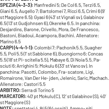
SPEZIA (4-3-3):
Manfredini 5; De Col 6.5, Terzi 6.5,
Giani 6.5, Augello 7; Bartolomei 7, Ricci 6.5, Crimi 6 (9’
st Maggiore 6.5); Gyasi 6 (43’ st Vignali sv), Galabinov
6.5 (13’ st Gudjohnsen 6), Okereke 6.5. In panchina:
Desjardins, Barone, Crivello, Mora, De Francesco,
Bastoni, Biadoui, Acampora, Bachini. Allenatore:
Marino 6.5
CARPI (4-4-1-1):
Colombi 7; Pachonik 5.5, Suagher
5.5, Poli 5.5 (1’ st Sabbione 6), Buongiorno 6; Concas
5.5 (18’ st Pi- scitella 5.5), Mabaye 6, Di Noia 5.5, Pa-
sciuti 6; Arrighini 5; Mokulu 6 (33’ st Vano sv). In
panchina: Pasotti, Colombo, Fra- scatore, Ligi,
Romairone, Van Der He- jden, Jelenic, Saric, Machach.
Allenatore: Castori 5.5
ARBITRO:
Serra di Torino 5
MARCATORI:
40’ pt Mokulu (C), 12’ st Galabinov (S), 40’
st Maggiore (S)
NOTE:
spettatori 4.845 (64 ospiti). Ammo- niti