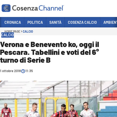
Vai
CRONACA
POLITICA
SANITÀ
COSENZA CALCIO
AMBIEN
HOME PAGE
CALCIO
Sezioni
CALCIO
CRONACA
Verona e Benevento ko, oggi il
Pescara. Tabellini e voti del 6°
POLITICA
turno di Serie B
COSENZA CALCIO
ECONOMIA E LAVORO
1 ottobre 2018
11:35
ITALIA MONDO
SANITÀ
SPORT
CULTURA