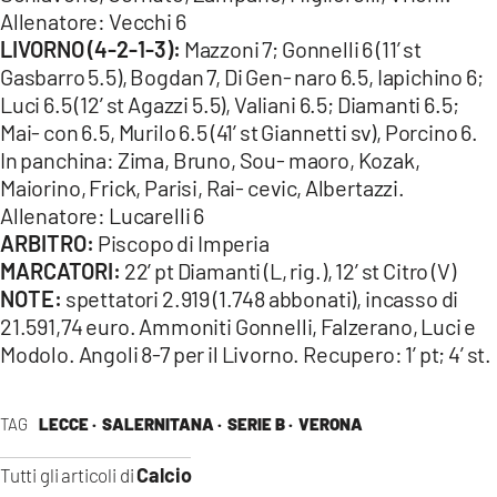
Allenatore: Vecchi 6
LIVORNO (4-2-1-3):
Mazzoni 7; Gonnelli 6 (11’ st
Gasbarro 5.5), Bogdan 7, Di Gen- naro 6.5, Iapichino 6;
Luci 6.5 (12’ st Agazzi 5.5), Valiani 6.5; Diamanti 6.5;
Mai- con 6.5, Murilo 6.5 (41’ st Giannetti sv), Porcino 6.
In panchina: Zima, Bruno, Sou- maoro, Kozak,
Maiorino, Frick, Parisi, Rai- cevic, Albertazzi.
Allenatore: Lucarelli 6
ARBITRO:
Piscopo di Imperia
MARCATORI:
22’ pt Diamanti (L, rig.), 12’ st Citro (V)
NOTE:
spettatori 2.919 (1.748 abbonati), incasso di
21.591,74 euro. Ammoniti Gonnelli, Falzerano, Luci e
Modolo. Angoli 8-7 per il Livorno. Recupero: 1’ pt; 4’ st.
TAG
LECCE ·
SALERNITANA ·
SERIE B ·
VERONA
Calcio
Tutti gli articoli di