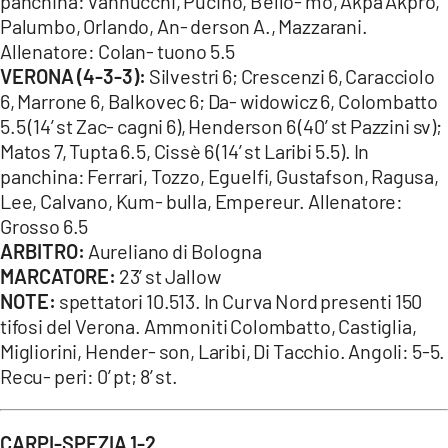
panchina: Vannucchi, Pucino, Bello- mo, Akpa Akpro,
Palumbo, Orlando, An- derson A., Mazzarani.
Allenatore: Colan- tuono 5.5
VERONA (4-3-3):
Silvestri 6; Crescenzi 6, Caracciolo
6, Marrone 6, Balkovec 6; Da- widowicz 6, Colombatto
5.5 (14’ st Zac- cagni 6), Henderson 6 (40’ st Pazzini sv);
Matos 7, Tupta 6.5, Cissè 6 (14’ st Laribi 5.5). In
panchina: Ferrari, Tozzo, Eguelfi, Gustafson, Ragusa,
Lee, Calvano, Kum- bulla, Empereur. Allenatore:
Grosso 6.5
ARBITRO:
Aureliano di Bologna
MARCATORE:
23’ st Jallow
NOTE:
spettatori 10.513. In Curva Nord presenti 150
tifosi del Verona. Ammoniti Colombatto, Castiglia,
Migliorini, Hender- son, Laribi, Di Tacchio. Angoli: 5-5.
Recu- peri: 0’ pt; 8’ st.
CARPI-SPEZIA 1-2