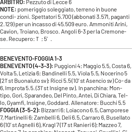
ARBITRO:
Pezzuto di Lecce 6
NOTE:
pomeriggio soleggiato, terreno in buone
condi- zioni. Spettatori 5.700 (abbonati 3.571, paganti
2.129) per un incasso di 45.509 euro. Ammoniti Arini,
Cavion, Troiano, Brosco. Angoli 6-3 per la Cremone-
se. Recupero: 1′; 5′.
BENEVENTO-FOGGIA 1-3
BENEVENTO (4-3-3):
Puggioni 4; Maggio 5.5, Costa 6,
Volta 5, Letizia 6; Bandinelli 5.5, Viola 5.5, Nocerino 5
(21’ st Buonaiuto sv); Ricci 5.5 (10’ st Asencio sv) Co- da
6, Improta 5.5. (31’ st Insigne sv). In panchina: Mon-
tipo, Gori, Sparandeo, Del Pinto, Antei, Di Chiara, Tel-
lo, Gyamfi, Insigne, Goddard. Allenatore: Bucchi 5.5
FOGGIA (3-5-2):
Bizzarri 6; Loiacono 6.5, Camporese
7, Martinelli 6; Zambelli 6, Deli 6.5, Carraro 6, Busellato
6 (10’ st Agnelli 6), Kragl 7 (17’ st Ranieri 6); Mazzeo 7,
Galano 7. In panchina: Noppert, Tonucci, Cavallini, Ci-