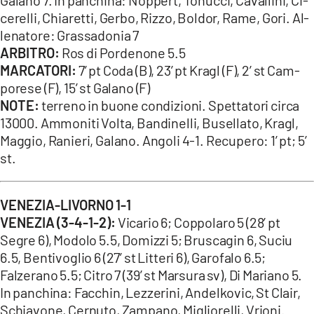
cerelli, Chiaretti, Gerbo, Rizzo, Boldor, Rame, Gori. Al-
lenatore: Grassadonia 7
ARBITRO:
Ros di Pordenone 5.5
MARCATORI:
7’ pt Coda (B), 23’ pt Kragl (F), 2’ st Cam-
porese (F), 15’ st Galano (F)
NOTE:
terreno in buone condizioni. Spettatori circa
13000. Ammoniti Volta, Bandinelli, Busellato, Kragl,
Maggio, Ranieri, Galano. Angoli 4-1. Recupero: 1’ pt; 5’
st.
VENEZIA-LIVORNO 1-1
VENEZIA (3-4-1-2):
Vicario 6; Coppolaro 5 (28’ pt
Segre 6), Modolo 5.5, Domizzi 5; Bruscagin 6, Suciu
6.5, Bentivoglio 6 (27’ st Litteri 6), Garofalo 6.5;
Falzerano 5.5; Citro 7 (39’ st Marsura sv), Di Mariano 5.
In panchina: Facchin, Lezzerini, Andelkovic, St Clair,
Schiavone, Cernuto, Zampano, Migliorelli, Vrioni.