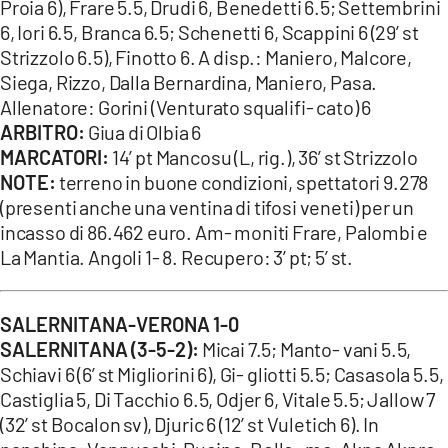
Proia 6), Frare 5.5, Drudi 6, Benedetti 6.5; Settembrini
6, Iori 6.5, Branca 6.5; Schenetti 6, Scappini 6 (29’ st
Strizzolo 6.5), Finotto 6. A disp.: Maniero, Malcore,
Siega, Rizzo, Dalla Bernardina, Maniero, Pasa.
Allenatore: Gorini (Venturato squalifi- cato) 6
ARBITRO:
Giua di Olbia 6
MARCATORI:
14’ pt Mancosu (L, rig.), 36’ st Strizzolo
NOTE:
terreno in buone condizioni, spettatori 9.278
(presenti anche una ventina di tifosi veneti) per un
incasso di 86.462 euro. Am- moniti Frare, Palombi e
La Mantia. Angoli 1- 8. Recupero: 3’ pt; 5’ st.
SALERNITANA-VERONA 1-0
SALERNITANA (3-5-2):
Micai 7.5; Manto- vani 5.5,
Schiavi 6 (6’ st Migliorini 6), Gi- gliotti 5.5; Casasola 5.5,
Castiglia 5, Di Tacchio 6.5, Odjer 6, Vitale 5.5; Jallow 7
(32’ st Bocalon sv), Djuric 6 (12’ st Vuletich 6). In