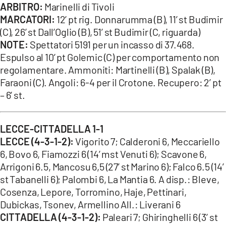
ARBITRO:
Marinelli di Tivoli
MARCATORI:
12’ pt rig. Donnarumma (B), 11’ st Budimir
(C), 26’ st Dall’Oglio (B), 51’ st Budimir (C, riguarda)
NOTE:
Spettatori 5191 per un incasso di 37.468.
Espulso al 10’ pt Golemic (C) per comportamento non
regolamentare. Ammoniti: Martinelli (B), Spalak (B),
Faraoni (C). Angoli: 6-4 per il Crotone. Recupero: 2’ pt
– 6’ st.
LECCE-CITTADELLA 1-1
LECCE (4-3-1-2):
Vigorito 7; Calderoni 6, Meccariello
6, Bovo 6, Fiamozzi 6 (14’ mst Venuti 6); Scavone 6,
Arrigoni 6.5, Mancosu 6,5 (27’ st Marino 6); Falco 6.5 (14’
st Tabanelli 6); Palombi 6, La Mantia 6. A disp.: Bleve,
Cosenza, Lepore, Torromino, Haje, Pettinari,
Dubickas, Tsonev, Armellino All.: Liverani 6
CITTADELLA (4-3-1-2):
Paleari 7; Ghiringhelli 6 (3’ st