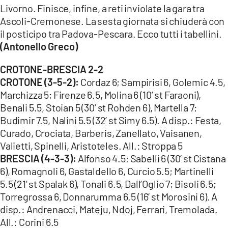
Livorno. Finisce, infine, a reti inviolate la gara tra
Ascoli-Cremonese. La sesta giornata si chiuderà con
il posticipo tra Padova-Pescara. Ecco tutti i tabellini.
(Antonello Greco)
CROTONE-BRESCIA 2-2
CROTONE (3-5-2):
Cordaz 6; Sampirisi 6, Golemic 4.5,
Marchizza 5; Firenze 6.5, Molina 6 (10’ st Faraoni),
Benali 5.5, Stoian 5 (30’ st Rohden 6), Martella 7;
Budimir 7.5, Nalini 5.5 (32’ st Simy 6.5). A disp.: Festa,
Curado, Crociata, Barberis, Zanellato, Vaisanen,
Valietti, Spinelli, Aristoteles. All.: Stroppa 5
BRESCIA (4-3-3):
Alfonso 4.5; Sabelli 6 (30’ st Cistana
6), Romagnoli 6, Gastaldello 6, Curcio 5.5; Martinelli
5.5 (21’ st Spalak 6), Tonali 6.5, Dall’Oglio 7; Bisoli 6.5;
Torregrossa 6, Donnarumma 6.5 (16’ st Morosini 6). A
disp.: Andrenacci, Mateju, Ndoj, Ferrari, Tremolada.
All.: Corini 6.5