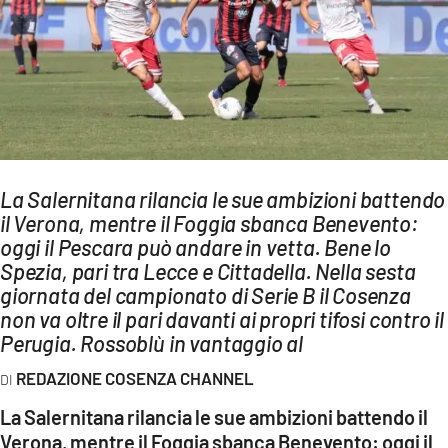
AMBIENTE
Streaming
LAC TV
LAC NETWORK
LAC ONAIR
La Salernitana rilancia le sue ambizioni battendo
il Verona, mentre il Foggia sbanca Benevento:
LaC
Network
oggi il Pescara può andare in vetta. Bene lo
Spezia, pari tra Lecce e Cittadella. Nella sesta
LACPLAY.IT
giornata del campionato di Serie B il Cosenza
LACTV.IT
non va oltre il pari davanti ai propri tifosi contro il
Perugia. Rossoblù in vantaggio al
LACONAIR.IT
REDAZIONE COSENZA CHANNEL
LACITYMAG.IT
La Salernitana rilancia le sue ambizioni battendo il
ILREGGINO.IT
Verona, mentre il Foggia sbanca Benevento: oggi il