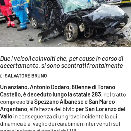
AMBIENTE
Streaming
LAC TV
LAC NETWORK
LAC ONAIR
Due i veicoli coinvolti che, per cause in corso di
accertamento, si sono scontrati frontalmente
LaC
Network
SALVATORE BRUNO
LACPLAY.IT
Un anziano, Antonio Dodaro, 80enne di Torano
LACTV.IT
Castello, è deceduto lungo la statale 283
, nel tratto
LACONAIR.IT
compreso
tra Spezzano Albanese e San Marco
Argentano
, all’altezza del bivio
per San Lorenzo del
LACITYMAG.IT
Vallo
in conseguenza di un grave incidente la cui
ILREGGINO.IT
dinamica è al vaglio dei carabinieri intervenuti sul
posto insieme ai sanitari del 118.