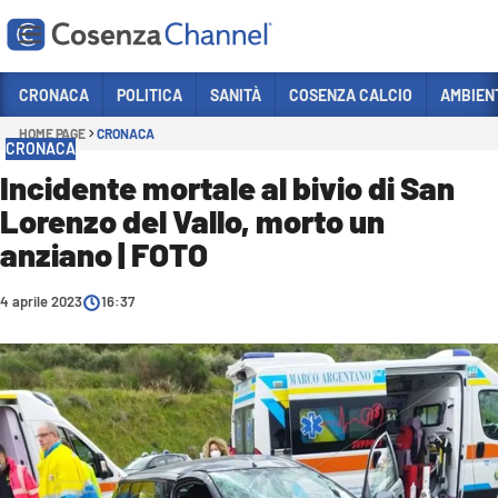
Vai
CRONACA
POLITICA
SANITÀ
COSENZA CALCIO
AMBIEN
HOME PAGE
CRONACA
Sezioni
CRONACA
CRONACA
Incidente mortale al bivio di San
Lorenzo del Vallo, morto un
POLITICA
anziano | FOTO
COSENZA CALCIO
ECONOMIA E LAVORO
4 aprile 2023
16:37
ITALIA MONDO
SANITÀ
SPORT
CULTURA