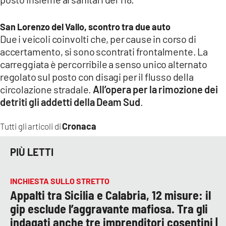
COSENZACHANNEL.IT
ILVIBONESE.IT
San Lorenzo del Vallo, scontro tra due auto
Due i veicoli coinvolti che, per cause in corso di
CATANZAROCHANNEL.IT
accertamento, si sono scontrati frontalmente. La
LACAPITALENEWS.IT
carreggiata è percorribile a senso unico alternato
regolato sul posto con disagi per il flusso della
App
circolazione stradale.
All’opera per la rimozione dei
detriti gli addetti della Deam Sud
.
ANDROID
APPLE
Cronaca
Tutti gli articoli di
PIÙ LETTI
INCHIESTA SULLO STRETTO
Appalti tra Sicilia e Calabria, 12 misure: il
gip esclude l’aggravante mafiosa. Tra gli
indagati anche tre imprenditori cosentini |