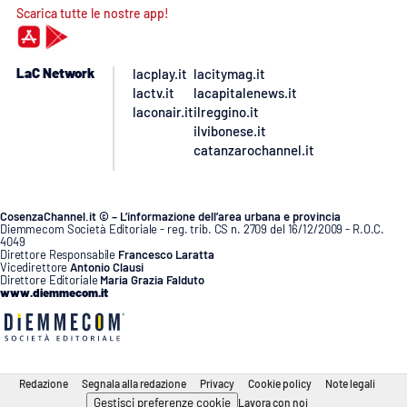
Scarica tutte le nostre app!
LaC Network
lacplay.it
lacitymag.it
lactv.it
lacapitalenews.it
laconair.it
ilreggino.it
ilvibonese.it
catanzarochannel.it
CosenzaChannel.it © – L’informazione dell’area urbana e provincia
Diemmecom Società Editoriale - reg. trib. CS n. 2709 del 16/12/2009 - R.O.C.
4049
Direttore Responsabile
Francesco Laratta
Vicedirettore
Antonio Clausi
Direttore Editoriale
Maria Grazia Falduto
www.diemmecom.it
Redazione
Segnala alla redazione
Privacy
Cookie policy
Note legali
Gestisci preferenze cookie
Lavora con noi