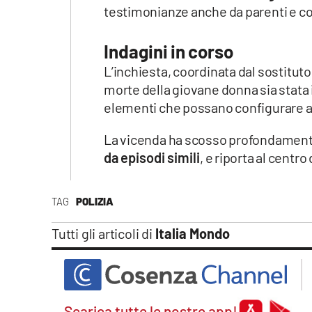
Apple
testimonianze anche da parenti e con
Indagini in corso
L’inchiesta, coordinata dal sostitut
Vai
morte della giovane donna sia stata il
elementi che possano configurare alt
La vicenda ha scosso profondament
da episodi simili
, e riporta al centr
TAG
POLIZIA
Tutti gli articoli di
Italia Mondo
Scarica tutte le nostre app!