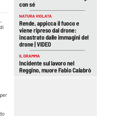
con sé
NATURA VIOLATA
o
,
Rende, appicca il fuoco e
di
viene ripreso dal drone:
a
incastrato dalle immagini del
drone | VIDEO
l
IL DRAMMA
Incidente sul lavoro nel
Reggino, muore Fabio Calabrò
 per
ndo