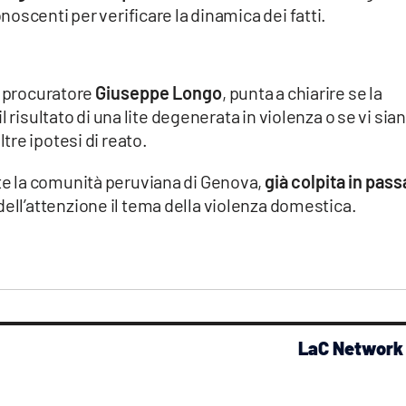
oscenti per verificare la dinamica dei fatti.
o procuratore
Giuseppe Longo
, punta a chiarire se la
 risultato di una lite degenerata in violenza o se vi sia
re ipotesi di reato.
e la comunità peruviana di Genova,
già colpita in pass
o dell’attenzione il tema della violenza domestica.
LaC Network