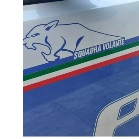
Cultura
Ambiente
Streaming
LaC TV
Lac Network
LaC OnAir
LaC
Network
lacplay.it
lactv.it