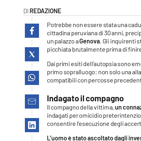
laconair.it
REDAZIONE
lacitymag.it
Potrebbe non essere stata una cadu
cittadina peruviana di 30 anni, preci
ilreggino.it
un palazzo a
Genova
. Gli inquirenti 
picchiata brutalmente prima di finire
cosenzachannel.it
Dai primi esiti dell’autopsia sono em
ilvibonese.it
primo sopralluogo: non solo una alla
compatibili con percosse precedenti
catanzarochannel.it
Indagato il compagno
lacapitalenews.it
Il compagno della vittima,
un connaz
indagati per omicidio preterintenzion
App
consentire l’esecuzione degli accerta
Android
L’uomo è stato ascoltato dagli inve