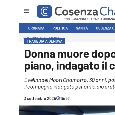
Sezioni
CRONACA
POLITICA
SANITÀ
COSENZA C
Cronaca
HOME PAGE
ITALIA MONDO
TRAGEDIA A GENOVA
Politica
Donna muore dopo 
Cosenza Calcio
piano, indagato i
Economia e Lavoro
Evelinndel Moori Chamorro, 30 anni, po
Italia Mondo
il compagno indagato per omicidio pret
Sanità
3 settembre 2025
15:53
Sport