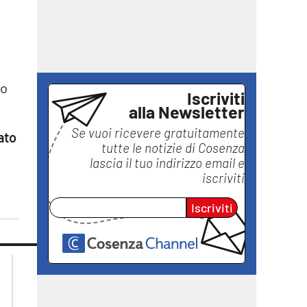
no
Iscriviti
alla Newsletter
Se vuoi ricevere gratuitamente
ato
tutte le notizie di
Cosenza
lascia il tuo indirizzo email e
iscriviti
Iscriviti
lacplay.it
lacitymag.it
lactv.it
lacapitalenews.it
laconair.it
ilreggino.it