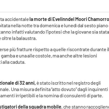
ta accidentale
la morte di Evelinndel Moori Chamorr
pitata nella notte tra domenica e lunedì dal sesto piano 
stanno infatti valutando l’ipotesi che la giovane sia stat
 oltre la balaustra.
erse più fratture rispetto a quelle riscontrate durante i
 gamba e una alle costole, ma anche altre lesioni
 alla caduta.
ionale di 32 anni,
è stato iscritto nel registro degli
ale. Una misura definita “atto dovuto” dagli inquirenti
menti irripetibili e la nomina di consulenti di parte.
stigatori della squadra mobile
, che stanno raccoglie