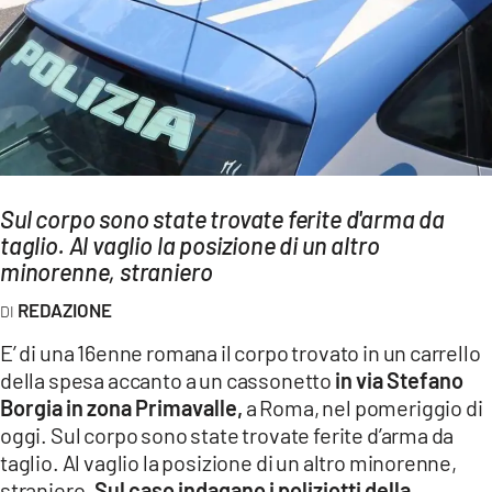
AMBIENTE
Streaming
LAC TV
LAC NETWORK
LAC ONAIR
Sul corpo sono state trovate ferite d'arma da
taglio. Al vaglio la posizione di un altro
LaC
Network
minorenne, straniero
LACPLAY.IT
REDAZIONE
LACTV.IT
E’ di una 16enne romana il corpo trovato in un carrello
LACONAIR.IT
della spesa accanto a un cassonetto
in via Stefano
Borgia in zona Primavalle,
a Roma, nel pomeriggio di
LACITYMAG.IT
oggi. Sul corpo sono state trovate ferite d’arma da
ILREGGINO.IT
taglio. Al vaglio la posizione di un altro minorenne,
straniero.
Sul caso indagano i poliziotti della