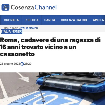
Vai
CRONACA
POLITICA
SANITÀ
COSENZA CALCIO
AMBIEN
HOME PAGE
ITALIA MONDO
Sezioni
ITALIA MONDO
CRONACA
Roma, cadavere di una ragazza di
16 anni trovato vicino a un
POLITICA
cassonetto
COSENZA CALCIO
ECONOMIA E LAVORO
28 giugno 2023
21:20
ITALIA MONDO
SANITÀ
SPORT
CULTURA