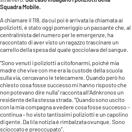
COSENZACHANNEL.IT
Squadra Mobile.
ILVIBONESE.IT
A chiamare il 118, da cui poi è arrivata la chiamata ai
CATANZAROCHANNEL.IT
poliziotti, è stato oggi pomeriggio un passante che, al
centralinista del numero per le emergenze, ha
LACAPITALENEWS.IT
raccontato di aver visto un ragazzo trascinare un
carrello della spesa dal quale gocciolava del sangue.
App
ANDROID
“Sono venuti i poliziotti a citofonarmi, poiché mia
madre che vive con me era la custode della scuola
APPLE
sulla via, cercavano le telecamere. Quando però ho
chiesto cosa fosse successo mi hanno risposto che
non potevano dire nulla” racconta all’Adnkronos un
residente della stessa strada. “Quando sono uscito
con la mia compagna a vedere cosa fosse successo –
continua – ho visto tantissimi poliziotti e un capolino
di gente. Da lì la notizia è rimbalzata ovunque. Sono
scioccato e preoccupato”.