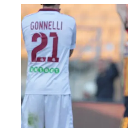
Cultura
Ambiente
Streaming
LaC TV
Lac Network
LaC OnAir
LaC
Network
lacplay.it
lactv.it