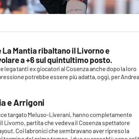
e La Mantia ribaltano il Livorno e
olare a +6 sul quintultimo posto.
he lega tanti ex giocatori al Cosenza anche dopo la loro
espressione potrebbe essere più adatta, oggi, per Andre
a e Arrigoni
Lecce targato Meluso-Liverani, hanno completamente
o il Livorno, partita che vedeva il Cosenza spettatore
layout. Coi labronici che sembravano aver ripreso la
al termine del primo tempo, i due ex rossoblù sono salit