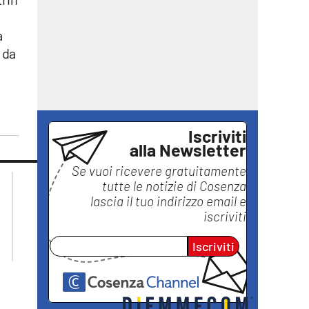
a
 da
Iscriviti
alla Newsletter
Se vuoi ricevere gratuitamente
lacplay.it
lacitymag.it
tutte le notizie di
Cosenza
lactv.it
lacapitalenews.it
lascia il tuo indirizzo email e
laconair.it
ilreggino.it
iscriviti
ilvibonese.it
catanzarochannel.it
Iscriviti