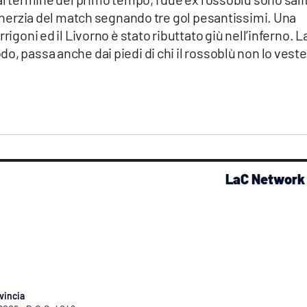
l’inerzia del match segnando tre gol pesantissimi. Una
rigoni ed il Livorno è stato ributtato giù nell’inferno. L
o, passa anche dai piedi di chi il rossoblù non lo veste
LaC Network
vincia