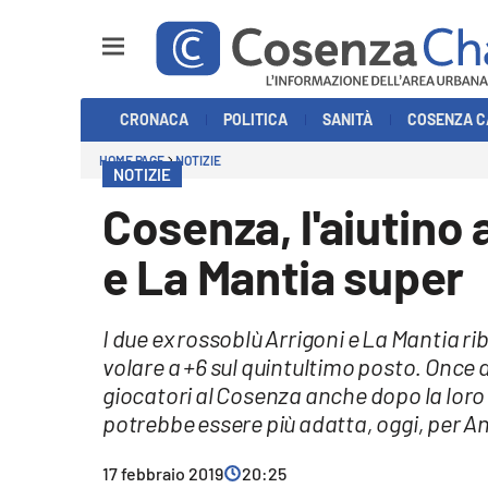
Sezioni
CRONACA
POLITICA
SANITÀ
COSENZA C
Cronaca
HOME PAGE
NOTIZIE
NOTIZIE
Politica
Cosenza, l'aiutino 
Cosenza Calcio
e La Mantia super
Economia e Lavoro
I due ex rossoblù Arrigoni e La Mantia r
Italia Mondo
volare a +6 sul quintultimo posto. Once a
giocatori al Cosenza anche dopo la loro 
Sanità
potrebbe essere più adatta, oggi, per A
Sport
17 febbraio 2019
20:25