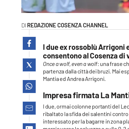
laconair.it
lacitymag.it
REDAZIONE COSENZA CHANNEL
ilreggino.it
I due ex rossoblù Arrigoni 
cosenzachannel.it
consentono al Cosenza di v
ilvibonese.it
Once a wolf, even a wolf
: una frase c
partenza dalla città dei bruzi. Mai 
catanzarochannel.it
Mantia ed Andrea Arrigoni.
lacapitalenews.it
Impresa firmata La Manti
I due, ormai colonne portanti del 
App
ribaltato la sfida dei salentini contr
Android
interessato per la bagarre in zona p
marcia verso la salvezza e sullo 0-2 