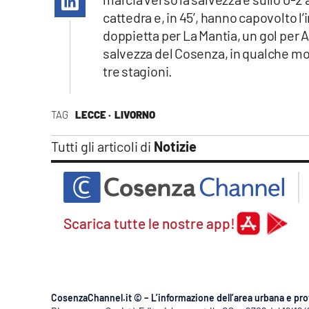
Apple
cattedra e, in 45’, hanno capovolto 
doppietta per La Mantia, un gol per Ar
salvezza del Cosenza, in qualche mod
tre stagioni.
Vai
TAG
LECCE ·
LIVORNO
Tutti gli articoli di
Notizie
Scarica tutte le nostre app!
CosenzaChannel.it © – L’informazione dell’area urbana e pro