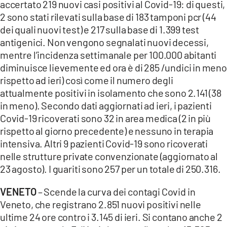
accertato 219 nuovi casi positivi al Covid-19: di questi,
2 sono stati rilevati sulla base di 183 tamponi pcr (44
dei quali nuovi test) e 217 sulla base di 1.399 test
antigenici. Non vengono segnalati nuovi decessi,
mentre l’incidenza settimanale per 100.000 abitanti
diminuisce lievemente ed ora è di 285 /undici in meno
rispetto ad ieri) così come il numero degli
attualmente positivi in isolamento che sono 2.141 (38
in meno). Secondo dati aggiornati ad ieri, i pazienti
Covid-19 ricoverati sono 32 in area medica (2 in più
rispetto al giorno precedente) e nessuno in terapia
intensiva. Altri 9 pazienti Covid-19 sono ricoverati
nelle strutture private convenzionate (aggiornato al
23 agosto). I guariti sono 257 per un totale di 250.316.
VENETO
– Scende la curva dei contagi Covid in
Veneto, che registrano 2.851 nuovi positivi nelle
ultime 24 ore contro i 3.145 di ieri. Si contano anche 2