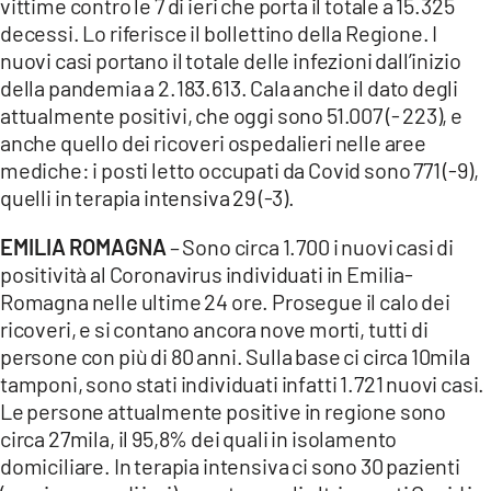
vittime contro le 7 di ieri che porta il totale a 15.325
decessi. Lo riferisce il bollettino della Regione. I
nuovi casi portano il totale delle infezioni dall’inizio
della pandemia a 2.183.613. Cala anche il dato degli
attualmente positivi, che oggi sono 51.007 (- 223), e
anche quello dei ricoveri ospedalieri nelle aree
mediche: i posti letto occupati da Covid sono 771 (-9),
quelli in terapia intensiva 29 (-3).
EMILIA ROMAGNA
– Sono circa 1.700 i nuovi casi di
positività al Coronavirus individuati in Emilia-
Romagna nelle ultime 24 ore. Prosegue il calo dei
ricoveri, e si contano ancora nove morti, tutti di
persone con più di 80 anni. Sulla base ci circa 10mila
tamponi, sono stati individuati infatti 1.721 nuovi casi.
Le persone attualmente positive in regione sono
circa 27mila, il 95,8% dei quali in isolamento
domiciliare. In terapia intensiva ci sono 30 pazienti