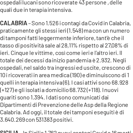
ospedali lucani sono ricoverate 43 persone , delle
quali due in terapia intensiva.
CALABRIA
– Sono 1.526 i contagi da Covid in Calabria,
praticamente gli stessi ieri (1.548) ma con un numero
di tamponi fatti leggermente inferiore, tant’è che il
tasso di positività sale al 28,11% rispetto al 27,08% di
ieri. Cinque le vittime, così come ieri e l’altro ieri. Il
totale dei decessi da inizio pandemia è 2.932. Negli
ospedali, nel saldo tra ingressi ed uscite, crescono di
10 i ricoverati in area medica (190) e diminuiscono di 1
quelli in terapia intensiva (6). I casi attivi sono 68.928
(+127) e gli isolati a domicilio 68.732 (+118). I nuovi
guariti sono 1.394. I dati sono comunicati dai
Dipartimenti di Prevenzione delle Asp della Regione
Calabria. Ad oggi, il totale dei tamponi eseguiti è di
3.640.269 con 531383 positivi.
SICILIA
– In Sicilia 1.762 nuovi contagi Covid e 16 morti