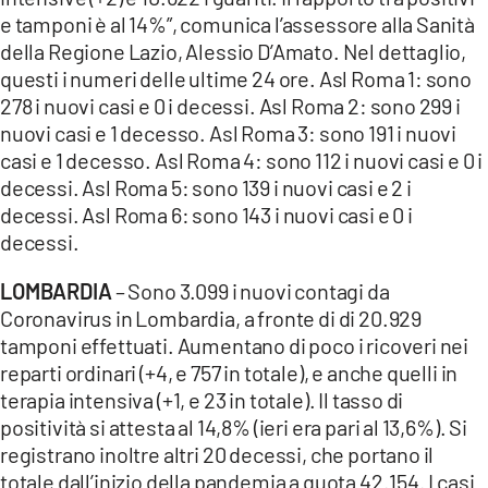
e tamponi è al 14%”, comunica l’assessore alla Sanità
della Regione Lazio, Alessio D’Amato. Nel dettaglio,
questi i numeri delle ultime 24 ore. Asl Roma 1: sono
278 i nuovi casi e 0 i decessi. Asl Roma 2: sono 299 i
nuovi casi e 1 decesso. Asl Roma 3: sono 191 i nuovi
casi e 1 decesso. Asl Roma 4: sono 112 i nuovi casi e 0 i
decessi. Asl Roma 5: sono 139 i nuovi casi e 2 i
decessi. Asl Roma 6: sono 143 i nuovi casi e 0 i
decessi.
LOMBARDIA
– Sono 3.099 i nuovi contagi da
Coronavirus in Lombardia, a fronte di di 20.929
tamponi effettuati. Aumentano di poco i ricoveri nei
reparti ordinari (+4, e 757 in totale), e anche quelli in
terapia intensiva (+1, e 23 in totale). Il tasso di
positività si attesta al 14,8% (ieri era pari al 13,6%). Si
registrano inoltre altri 20 decessi, che portano il
totale dall’inizio della pandemia a quota 42.154. I casi