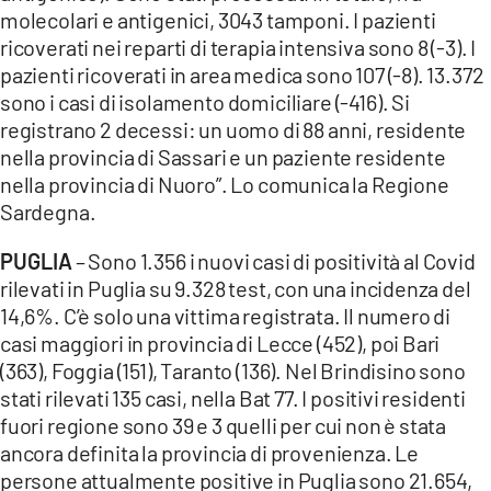
molecolari e antigenici, 3043 tamponi. I pazienti
ricoverati nei reparti di terapia intensiva sono 8 (-3). I
pazienti ricoverati in area medica sono 107 (-8). 13.372
sono i casi di isolamento domiciliare (-416). Si
registrano 2 decessi: un uomo di 88 anni, residente
nella provincia di Sassari e un paziente residente
nella provincia di Nuoro”. Lo comunica la Regione
Sardegna.
PUGLIA
– Sono 1.356 i nuovi casi di positività al Covid
rilevati in Puglia su 9.328 test, con una incidenza del
14,6%. C’è solo una vittima registrata. Il numero di
casi maggiori in provincia di Lecce (452), poi Bari
(363), Foggia (151), Taranto (136). Nel Brindisino sono
stati rilevati 135 casi, nella Bat 77. I positivi residenti
fuori regione sono 39 e 3 quelli per cui non è stata
ancora definita la provincia di provenienza. Le
persone attualmente positive in Puglia sono 21.654,