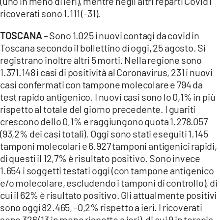
(uno in meno di ieri), mentre negli altri reparti Covid i
ricoverati sono 1.111 (-31).
TOSCANA
– Sono 1.025 i nuovi contagi da covid in
Toscana secondo il bollettino di oggi, 25 agosto. Si
registrano inoltre altri 5 morti. Nella regione sono
1.371.148 i casi di positività al Coronavirus, 231 i nuovi
casi confermati con tampone molecolare e 794 da
test rapido antigenico. I nuovi casi sono lo 0,1% in più
rispetto al totale del giorno precedente. I guariti
crescono dello 0,1% e raggiungono quota 1.278.057
(93,2% dei casi totali). Oggi sono stati eseguiti 1.145
tamponi molecolari e 6.927 tamponi antigenici rapidi,
di questi il 12,7% è risultato positivo. Sono invece
1.654 i soggetti testati oggi (con tampone antigenico
e/o molecolare, escludendo i tamponi di controllo), di
cui il 62% è risultato positivo. Gli attualmente positivi
sono oggi 82.465, -0,2% rispetto a ieri. I ricoverati
sono 326 (13 in meno rispetto a ieri), di cui 9 in terapia