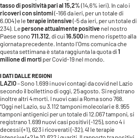
COSENZACHANNEL.IT
tasso di positività pari al 15,2%
(14,6% ieri). In calo i
ricoveri con sintomi
(-166 da ieri, per un totale di
ILVIBONESE.IT
6.004) e le
terapie intensive
(-5 da ieri, per un totale di
CATANZAROCHANNEL.IT
234). Le
persone attualmente positive
nel nostro
Paese sono
711.312
, di cui
16.500
in meno rispetto alla
LACAPITALENEWS.IT
giornata precedente. Intanto l’Oms comunica che
questa settimana è stata raggiunta la quota di
1
App
milione di morti
per Covid-19 nel mondo.
ANDROID
APPLE
I DATI DALLE REGIONI
LAZIO
– Sono 1.699 i nuovi contagi da covid nel Lazio
secondo il bollettino di oggi, 25 agosto. Si registrano
inoltre altri 4 morti. I nuovi casi a Roma sono 768.
“Oggi nel Lazio, su 3.112 tamponi molecolari e 8.955
tamponi antigenici per un totale di 12.067 tamponi, si
registrano 1.699 nuovi casi positivi (-125), sono 4 i
decessi (+1), 623 i ricoverati (-32), 41 le terapie
intensive (+2) e 10.622 i guariti. Il rapporto tra positivi