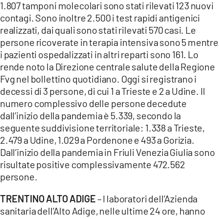
1.807 tamponi molecolari sono stati rilevati 123 nuovi
contagi. Sono inoltre 2.500 i test rapidi antigenici
realizzati, dai quali sono stati rilevati 570 casi. Le
persone ricoverate in terapia intensiva sono 5 mentre
i pazienti ospedalizzati in altri reparti sono 161. Lo
rende noto la Direzione centrale salute della Regione
Fvg nel bollettino quotidiano. Oggi si registrano i
decessi di 3 persone, di cui 1 a Trieste e 2 a Udine. Il
numero complessivo delle persone decedute
dall’inizio della pandemia è 5.339, secondo la
seguente suddivisione territoriale: 1.338 a Trieste,
2.479 a Udine, 1.029 a Pordenone e 493 a Gorizia.
Dall’inizio della pandemia in Friuli Venezia Giulia sono
risultate positive complessivamente 472.562
persone.
TRENTINO ALTO ADIGE
– I laboratori dell’Azienda
sanitaria dell’Alto Adige, nelle ultime 24 ore, hanno