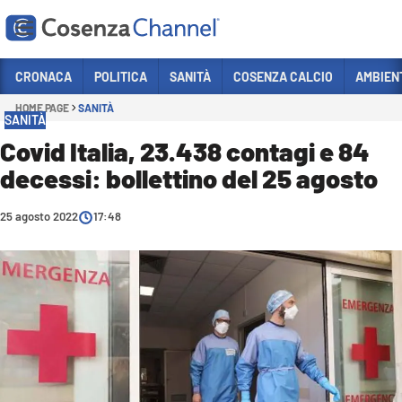
Vai
CRONACA
POLITICA
SANITÀ
COSENZA CALCIO
AMBIEN
HOME PAGE
SANITÀ
Sezioni
SANITÀ
CRONACA
Covid Italia, 23.438 contagi e 84
decessi: bollettino del 25 agosto
POLITICA
COSENZA CALCIO
25 agosto 2022
17:48
ECONOMIA E LAVORO
ITALIA MONDO
SANITÀ
SPORT
CULTURA