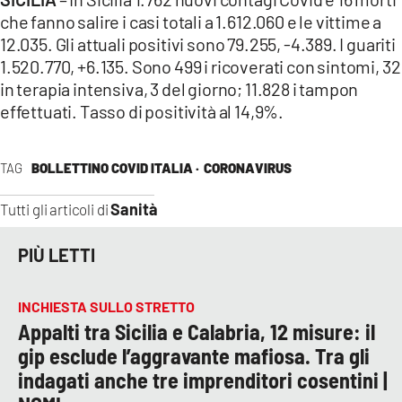
che fanno salire i casi totali a 1.612.060 e le vittime a
12.035. Gli attuali positivi sono 79.255, -4.389. I guariti
1.520.770, +6.135. Sono 499 i ricoverati con sintomi, 32
in terapia intensiva, 3 del giorno; 11.828 i tampon
effettuati. Tasso di positività al 14,9%.
TAG
BOLLETTINO COVID ITALIA ·
CORONAVIRUS
Sanità
Tutti gli articoli di
PIÙ LETTI
INCHIESTA SULLO STRETTO
Appalti tra Sicilia e Calabria, 12 misure: il
gip esclude l’aggravante mafiosa. Tra gli
indagati anche tre imprenditori cosentini |