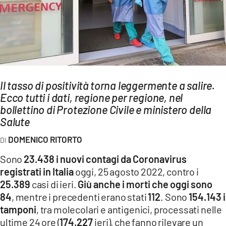
AMBIENTE
Streaming
LAC TV
LAC NETWORK
LAC ONAIR
Il tasso di positività torna leggermente a salire.
Ecco tutti i dati, regione per regione, nel
bollettino di Protezione Civile e ministero della
LaC
Salute
Network
LACPLAY.IT
DOMENICO RITORTO
LACTV.IT
Sono
23.438 i nuovi contagi da Coronavirus
registrati in Italia
oggi, 25 agosto 2022, contro i
LACONAIR.IT
25.389
casi di ieri.
Giù anche i morti che oggi sono
LACITYMAG.IT
84
, mentre i precedenti erano stati
112
. Sono
154.143 i
tamponi
, tra molecolari e antigenici, processati nelle
ILREGGINO.IT
ultime 24 ore (
174.227
ieri), che fanno rilevare un