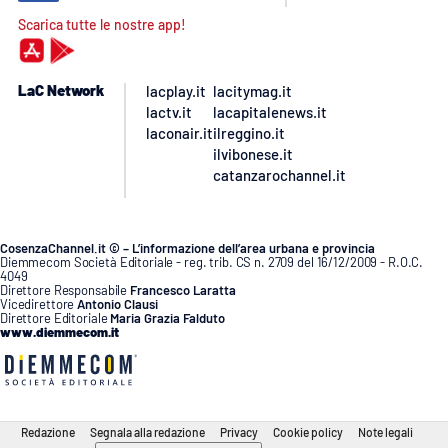
Scarica tutte le nostre app!
LaC Network
lacplay.it
lacitymag.it
lactv.it
lacapitalenews.it
laconair.it
ilreggino.it
ilvibonese.it
catanzarochannel.it
CosenzaChannel.it © – L’informazione dell’area urbana e provincia
Diemmecom Società Editoriale - reg. trib. CS n. 2709 del 16/12/2009 - R.O.C.
4049
Direttore Responsabile
Francesco Laratta
Vicedirettore
Antonio Clausi
Direttore Editoriale
Maria Grazia Falduto
www.diemmecom.it
Redazione
Segnala alla redazione
Privacy
Cookie policy
Note legali