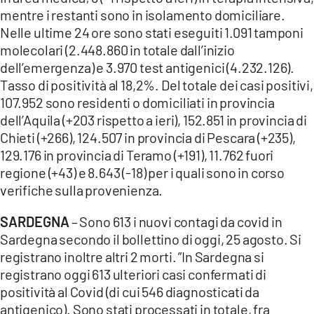
mentre i restanti sono in isolamento domiciliare.
Nelle ultime 24 ore sono stati eseguiti 1.091 tamponi
molecolari (2.448.860 in totale dall’inizio
dell’emergenza) e 3.970 test antigenici (4.232.126).
Tasso di positività al 18,2%. Del totale dei casi positivi,
107.952 sono residenti o domiciliati in provincia
dell’Aquila (+203 rispetto a ieri), 152.851 in provincia di
Chieti (+266), 124.507 in provincia di Pescara (+235),
129.176 in provincia di Teramo (+191), 11.762 fuori
regione (+43) e 8.643 (-18) per i quali sono in corso
verifiche sulla provenienza.
SARDEGNA
– Sono 613 i nuovi contagi da covid in
Sardegna secondo il bollettino di oggi, 25 agosto. Si
registrano inoltre altri 2 morti. ”In Sardegna si
registrano oggi 613 ulteriori casi confermati di
positività al Covid (di cui 546 diagnosticati da
antigenico). Sono stati processati in totale, fra