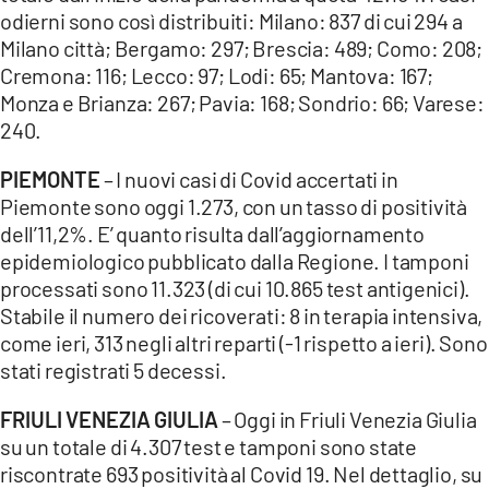
odierni sono così distribuiti: Milano: 837 di cui 294 a
Milano città; Bergamo: 297; Brescia: 489; Como: 208;
Cremona: 116; Lecco: 97; Lodi: 65; Mantova: 167;
Monza e Brianza: 267; Pavia: 168; Sondrio: 66; Varese:
240.
PIEMONTE
– I nuovi casi di Covid accertati in
Piemonte sono oggi 1.273, con un tasso di positività
dell’11,2%. E’ quanto risulta dall’aggiornamento
epidemiologico pubblicato dalla Regione. I tamponi
processati sono 11.323 (di cui 10.865 test antigenici).
Stabile il numero dei ricoverati: 8 in terapia intensiva,
come ieri, 313 negli altri reparti (-1 rispetto a ieri). Sono
stati registrati 5 decessi.
FRIULI VENEZIA GIULIA
– Oggi in Friuli Venezia Giulia
su un totale di 4.307 test e tamponi sono state
riscontrate 693 positività al Covid 19. Nel dettaglio, su