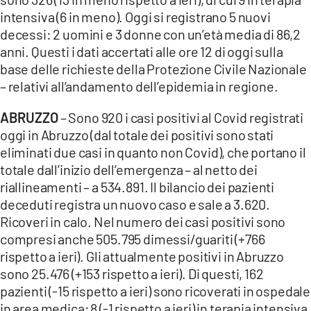
intensiva (6 in meno). Oggi si registrano 5 nuovi
decessi: 2 uomini e 3 donne con un’età media di 86,2
anni. Questi i dati accertati alle ore 12 di oggi sulla
base delle richieste della Protezione Civile Nazionale
– relativi all’andamento dell’epidemia in regione.
ABRUZZO
– Sono 920 i casi positivi al Covid registrati
oggi in Abruzzo (dal totale dei positivi sono stati
eliminati due casi in quanto non Covid), che portano il
totale dall’inizio dell’emergenza – al netto dei
riallineamenti – a 534.891. Il bilancio dei pazienti
deceduti registra un nuovo caso e sale a 3.620.
Ricoveri in calo. Nel numero dei casi positivi sono
compresi anche 505.795 dimessi/guariti (+766
rispetto a ieri). Gli attualmente positivi in Abruzzo
sono 25.476 (+153 rispetto a ieri). Di questi, 162
pazienti (-15 rispetto a ieri) sono ricoverati in ospedale
in area medica; 8 (-1 rispetto a ieri) in terapia intensiva,