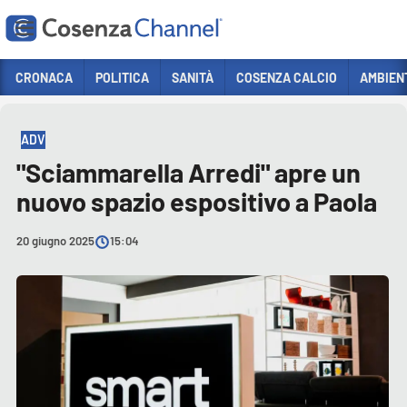
Vai
CRONACA
POLITICA
SANITÀ
COSENZA CALCIO
AMBIEN
HOME PAGE
ADV
Sezioni
ADV
CRONACA
"Sciammarella Arredi" apre un
POLITICA
nuovo spazio espositivo a Paola
COSENZA CALCIO
ECONOMIA E LAVORO
20 giugno 2025
15:04
ITALIA MONDO
SANITÀ
SPORT
CULTURA