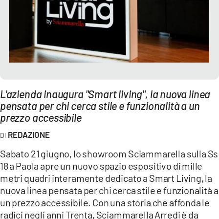
AMBIENTE
Streaming
LAC TV
LAC NETWORK
LAC ONAIR
L'azienda inaugura "Smart living", la nuova linea
pensata per chi cerca stile e funzionalità a un
LaC
prezzo accessibile
Network
LACPLAY.IT
REDAZIONE
LACTV.IT
Sabato 21 giugno, lo showroom Sciammarella sulla Ss
18 a Paola apre un nuovo spazio espositivo di mille
LACONAIR.IT
metri quadri interamente dedicato a Smart Living, la
LACITYMAG.IT
nuova linea pensata per chi cerca stile e funzionalità a
un prezzo accessibile. Con una storia che affonda le
ILREGGINO.IT
radici negli anni Trenta, Sciammarella Arredi è da