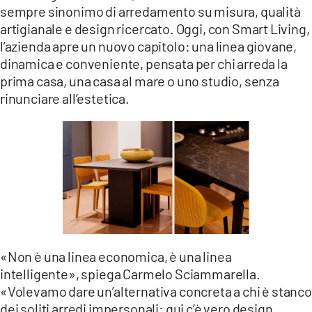
COSENZACHANNEL.IT
sempre sinonimo di arredamento su misura, qualità
artigianale e design ricercato. Oggi, con Smart Living,
ILVIBONESE.IT
l’azienda apre un nuovo capitolo: una linea giovane,
CATANZAROCHANNEL.IT
dinamica e conveniente, pensata per chi arreda la
prima casa, una casa al mare o uno studio, senza
LACAPITALENEWS.IT
rinunciare all’estetica.
App
ANDROID
APPLE
«Non è una linea economica, è una linea
intelligente», spiega Carmelo Sciammarella.
«Volevamo dare un’alternativa concreta a chi è stanco
dei soliti arredi impersonali: qui c’è vero design,