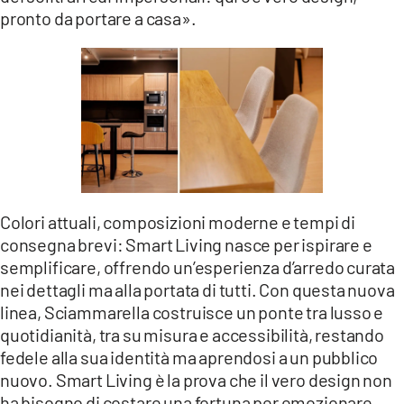
pronto da portare a casa».
Colori attuali, composizioni moderne e tempi di
consegna brevi: Smart Living nasce per ispirare e
semplificare, offrendo un’esperienza d’arredo curata
nei dettagli ma alla portata di tutti. Con questa nuova
linea, Sciammarella costruisce un ponte tra lusso e
quotidianità, tra su misura e accessibilità, restando
fedele alla sua identità ma aprendosi a un pubblico
nuovo. Smart Living è la prova che il vero design non
ha bisogno di costare una fortuna per emozionare.