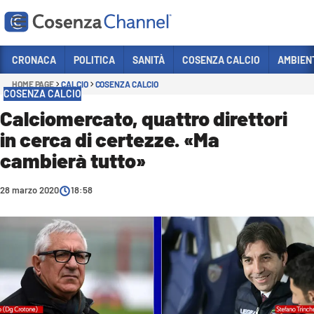
Vai
CRONACA
POLITICA
SANITÀ
COSENZA CALCIO
AMBIEN
HOME PAGE
CALCIO
COSENZA CALCIO
Sezioni
COSENZA CALCIO
CRONACA
Calciomercato, quattro direttori
in cerca di certezze. «Ma
POLITICA
cambierà tutto»
COSENZA CALCIO
ECONOMIA E LAVORO
28 marzo 2020
18:58
ITALIA MONDO
SANITÀ
SPORT
CULTURA