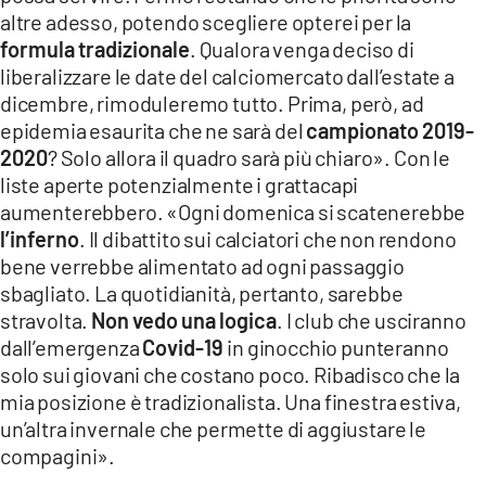
altre adesso, potendo scegliere opterei per la
formula tradizionale
. Qualora venga deciso di
liberalizzare le date del calciomercato dall’estate a
dicembre, rimoduleremo tutto. Prima, però, ad
epidemia esaurita che ne sarà del
campionato 2019-
2020
? Solo allora il quadro sarà più chiaro». Con le
liste aperte potenzialmente i grattacapi
aumenterebbero. «Ogni domenica si scatenerebbe
l’inferno
. Il dibattito sui calciatori che non rendono
bene verrebbe alimentato ad ogni passaggio
sbagliato. La quotidianità, pertanto, sarebbe
stravolta.
Non vedo una logica
. I club che usciranno
dall’emergenza
Covid-19
in ginocchio punteranno
solo sui giovani che costano poco. Ribadisco che la
mia posizione è tradizionalista. Una finestra estiva,
un’altra invernale che permette di aggiustare le
compagini».