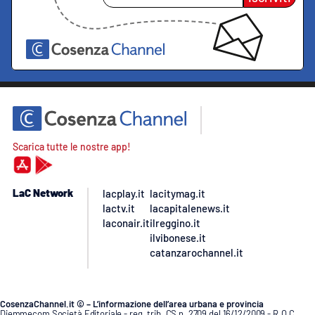
Scarica tutte le nostre app!
LaC Network
lacplay.it
lacitymag.it
lactv.it
lacapitalenews.it
laconair.it
ilreggino.it
ilvibonese.it
catanzarochannel.it
CosenzaChannel.it © – L’informazione dell’area urbana e provincia
Diemmecom Società Editoriale - reg. trib. CS n. 2709 del 16/12/2009 - R.O.C.