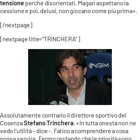
tensione
perché disorientati. Magari aspettano la
cessione e poi, delusi, non giocano come più prima».
[/nextpage]
[nextpage title=”TRINCHERA” ]
Assolutamente contrario il direttore sportivo del
Cosenza
Stefano Trinchera
. «In tutta onestà non ne
vedo l’utilità – dice -. Fatico a comprendere a cosa
possa servire. Fermo restando che le priorità sono