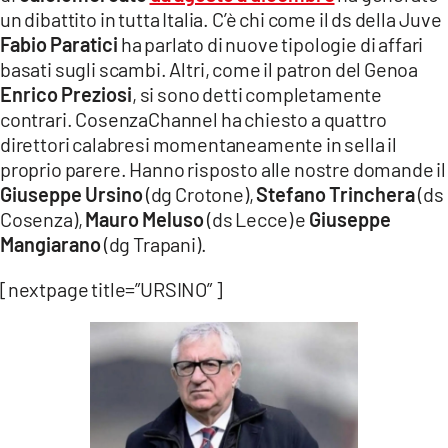
COSENZACHANNEL.IT
un dibattito in tutta Italia. C’è chi come il ds della Juve
Fabio Paratici
ha parlato di nuove tipologie di affari
ILVIBONESE.IT
basati sugli scambi. Altri, come il patron del Genoa
CATANZAROCHANNEL.IT
Enrico Preziosi
, si sono detti completamente
LACAPITALENEWS.IT
contrari. CosenzaChannel ha chiesto a quattro
direttori calabresi momentaneamente in sella il
proprio parere. Hanno risposto alle nostre domande il
App
Giuseppe Ursino
(dg Crotone),
Stefano Trinchera
(ds
ANDROID
Cosenza),
Mauro Meluso
(ds Lecce) e
Giuseppe
APPLE
Mangiarano
(dg Trapani).
[nextpage title=”URSINO” ]