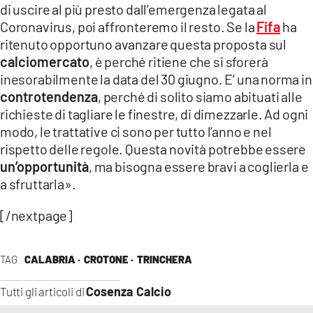
di uscire al più presto dall’emergenza legata al
Coronavirus, poi affronteremo il resto. Se la
Fifa
ha
ritenuto opportuno avanzare questa proposta sul
calciomercato
, è perché ritiene che si sforerà
inesorabilmente la data del 30 giugno. E’ una norma in
controtendenza
, perché di solito siamo abituati alle
richieste di tagliare le finestre, di dimezzarle. Ad ogni
modo, le trattative ci sono per tutto l’anno e nel
rispetto delle regole. Questa novità potrebbe essere
un’opportunità
, ma bisogna essere bravi a coglierla e
a sfruttarla».
[/nextpage]
TAG
CALABRIA ·
CROTONE ·
TRINCHERA
Cosenza Calcio
Tutti gli articoli di