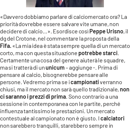
«Davvero dobbiamo parlare di calciomercato ora? La
priorità dovrebbe essere salvare vite umane, non
decidere di calcio…». Esordisce così
Peppe Urisno
, il
dg del Crotone, nel commentare la proposta della
Fifa.
«La mia idea è stata sempre quella di un mercato
corto, ma con questa situazione
potrebbe starci
.
Certamente una cosa del genere aiuterà le squadre,
ma si tratterà di un
unicum
– aggiunge -. Prima di
pensare al calcio, bisognerebbe pensare alle
persone. Vedremo prima se i
campionati
verranno
chiusi, ma il mercato non sarà quello tradizionale,
non
ci saranno i prezzi di prima
. Sono contrario a una
sessione in contemporanea con le partite, perché
influenza tantissimo le prestazioni. Un mercato
contestuale al campionato non è giusto. I
calciatori
non sarebbero tranquilli, starebbero sempre in