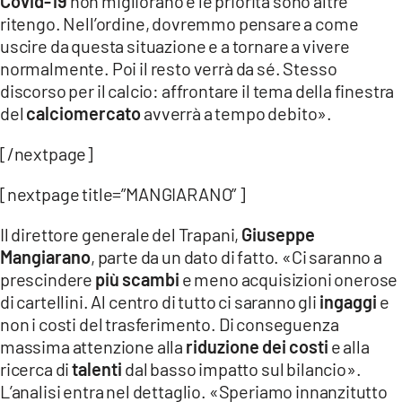
Covid-19
non migliorano e le priorità sono altre
ritengo. Nell’ordine, dovremmo pensare a come
uscire da questa situazione e a tornare a vivere
normalmente. Poi il resto verrà da sé. Stesso
discorso per il calcio: affrontare il tema della finestra
del
calciomercato
avverrà a tempo debito».
[/nextpage]
[nextpage title=”MANGIARANO” ]
Il direttore generale del Trapani,
Giuseppe
Mangiarano
, parte da un dato di fatto. «Ci saranno a
prescindere
più scambi
e meno acquisizioni onerose
di cartellini. Al centro di tutto ci saranno gli
ingaggi
e
non i costi del trasferimento. Di conseguenza
massima attenzione alla
riduzione dei costi
e alla
ricerca di
talenti
dal basso impatto sul bilancio».
L’analisi entra nel dettaglio. «Speriamo innanzitutto