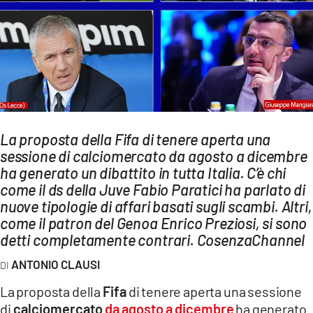
AMBIENTE
Streaming
LAC TV
LAC NETWORK
LAC ONAIR
La proposta della Fifa di tenere aperta una
sessione di calciomercato da agosto a dicembre
LaC
Network
ha generato un dibattito in tutta Italia. C’è chi
come il ds della Juve Fabio Paratici ha parlato di
LACPLAY.IT
nuove tipologie di affari basati sugli scambi. Altri,
LACTV.IT
come il patron del Genoa Enrico Preziosi, si sono
detti completamente contrari. CosenzaChannel
LACONAIR.IT
ANTONIO CLAUSI
LACITYMAG.IT
La proposta della
Fifa
di tenere aperta una sessione
ILREGGINO.IT
di
calciomercato
da agosto a dicembre
ha generato