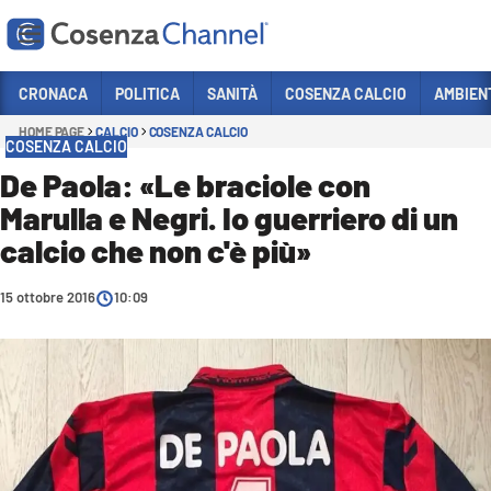
Vai
CRONACA
POLITICA
SANITÀ
COSENZA CALCIO
AMBIEN
HOME PAGE
CALCIO
COSENZA CALCIO
Sezioni
COSENZA CALCIO
CRONACA
De Paola: «Le braciole con
Marulla e Negri. Io guerriero di un
POLITICA
calcio che non c'è più»
COSENZA CALCIO
ECONOMIA E LAVORO
15 ottobre 2016
10:09
ITALIA MONDO
SANITÀ
SPORT
CULTURA