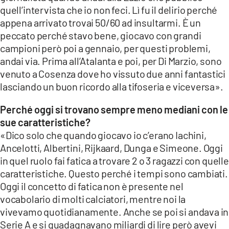
quell’intervista che io non feci. Lì fu il delirio perché
appena arrivato trovai 50/60 ad insultarmi. È un
peccato perché stavo bene, giocavo con grandi
campioni però poi a gennaio, per questi problemi,
andai via. Prima all’Atalanta e poi, per Di Marzio, sono
venuto a Cosenza dove ho vissuto due anni fantastici
lasciando un buon ricordo alla tifoseria e viceversa».
Perché oggi si trovano sempre meno mediani con le
sue caratteristiche?
«Dico solo che quando giocavo io c’erano Iachini,
Ancelotti, Albertini, Rijkaard, Dunga e Simeone. Oggi
in quel ruolo fai fatica a trovare 2 o 3 ragazzi con quelle
caratteristiche. Questo perché i tempi sono cambiati.
Oggi il concetto di fatica non è presente nel
vocabolario di molti calciatori, mentre noi la
vivevamo quotidianamente. Anche se poi si andava in
Serie A e si guadagnavano miliardi di lire però avevi