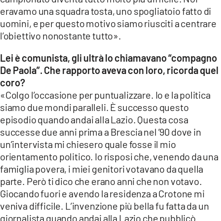
eravamo una squadra tosta, uno spogliatoio fatto di
uomini, e per questo motivo siamo riusciti a centrare
l’obiettivo nonostante tutto».
Lei è comunista, gli ultrà lo chiamavano “compagno
De Paola”. Che rapporto aveva con loro, ricorda quel
coro?
«Colgo l’occasione per puntualizzare. Io e la politica
siamo due mondi paralleli. È successo questo
episodio quando andai alla Lazio. Questa cosa
successe due anni prima a Brescia nel ’90 dove in
un’intervista mi chiesero quale fosse il mio
orientamento politico. Io risposi che, venendo da una
famiglia povera, i miei genitori votavano da quella
parte. Però ti dico che erano anni che non votavo.
Giocando fuori e avendo la residenza a Crotone mi
veniva difficile. L’invenzione più bella fu fatta da un
giornalista quando andai alla Lazio che pubblicò