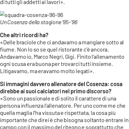
di tutti gli addetti ai lavori».
Un Cosenza della stagione ’95-’96
Che altri ricordi ha?
«Delle braciole che ci andavamo a mangiare sotto al
fiume. Non lo so se quel ristorante c’è ancora.
Andavamo io, Marco Negri, Gigi. Finito l’allenamento
ogni scusa era buona per trovarci tutti insieme.
Litigavamo, ma eravamo molto legati».
Si immagini davvero allenatore del Cosenza: cosa
direbbe ai suoi calciatori nel primo discorso?
«Sono un passionale e di solito il carattere di una
persona influenza l’allenatore. Per uno come me che
quella maglia l’ha vissuta e rispettata, la cosa più
importante che direi è che bisogna soltanto entrare in
campo con il massimo del ritegno e soprattutto che