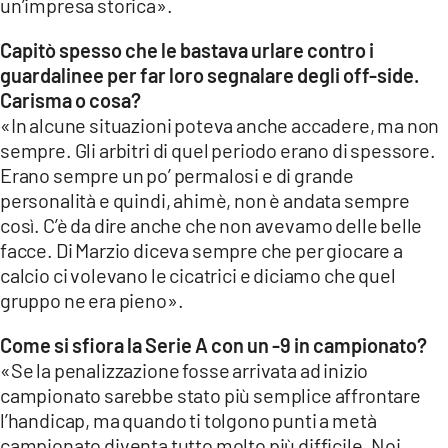
un’impresa storica».
Capitò spesso che le bastava urlare contro i
guardalinee per far loro segnalare degli off-side.
Carisma o cosa?
«In alcune situazioni poteva anche accadere, ma non
sempre. Gli arbitri di quel periodo erano di spessore.
Erano sempre un po’ permalosi e di grande
personalità e quindi, ahimè, non è andata sempre
così. C’è da dire anche che non avevamo delle belle
facce. Di Marzio diceva sempre che per giocare a
calcio ci volevano le cicatrici e diciamo che quel
gruppo ne era pieno».
Come si sfiora la Serie A con un -9 in campionato?
«Se la penalizzazione fosse arrivata ad inizio
campionato sarebbe stato più semplice affrontare
l’handicap, ma quando ti tolgono punti a metà
campionato diventa tutto molto più difficile. Noi