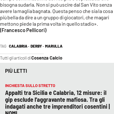
bisogna sudarla. Non si può uscire dal San Vito senza
avere la maglia bagnata. Questa penso che sia la cosa
più bella da dire a un gruppo di giocatori, che magari
mettono piede la prima volta in quello stadio».
(Francesco Pellicori)
TAG
CALABRIA ·
DERBY ·
MARULLA
Cosenza Calcio
Tutti gli articoli di
PIÙ LETTI
INCHIESTA SULLO STRETTO
Appalti tra Sicilia e Calabria, 12 misure: il
gip esclude l’aggravante mafiosa. Tra gli
indagati anche tre imprenditori cosentini |
NOMI