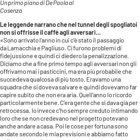
Un primo piano di De Paola al
Cosenza
Le leggende narrano che nel tunnel degli spogliatoi
non si offrisse il caffè agli avversari…
«Sono arrivato l’anno in cui c’è stato il passaggio
da Lamacchia e Pagliuso. Ci furono problemi di
fidejussione e quindi ci diedero la penalizzazione.
Diciamo che a fine primo tempo agli avversari non gli
offrivamo mai i pasticcini, ma era più probabile che
succedeva qualcosa di più tosto. Eravamo una
squadra che si doveva salvare e quindi dovevamo far
capire subito che non era aria. Quell’anno lo ricordo
particolarmente bene. C’era gente che si dava già per
retrocessa. Io invece c’ho sempre creduto intimando
loro che se non credevano nel progetto potevano
anche andare a casa. Poi le cose per fortuna sono
andate secondo le mia previsioni e abbiamo fatto