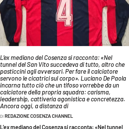
AMBIENTE
Streaming
LAC TV
LAC NETWORK
LAC ONAIR
L’ex mediano del Cosenza si racconta: «Nel
tunnel del San Vito succedeva di tutto, altro che
LaC
Network
pasticcini agli avversari. Per fare il calciatore
servono le cicatrici sul corpo». Luciano De Paola
LACPLAY.IT
incarna tutto ciò che un tifoso vorrebbe da un
LACTV.IT
calciatore della propria squadra: carisma,
leadership, cattiveria agonistica e concretezza.
LACONAIR.IT
Ancora oggi, a distanza di
LACITYMAG.IT
REDAZIONE COSENZA CHANNEL
ILREGGINO.IT
L’ex mediano del Cosenza si racconta: «Nel tunnel