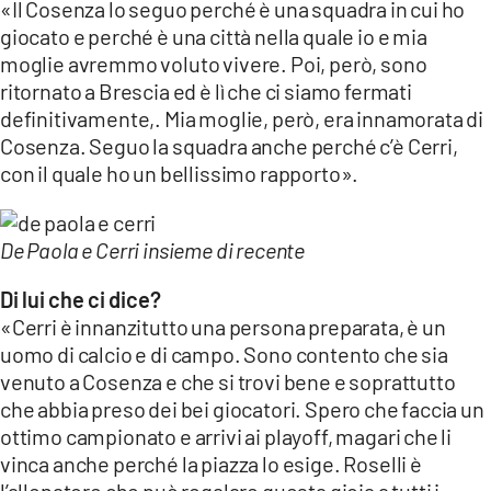
«Il Cosenza lo seguo perché è una squadra in cui ho
giocato e perché è una città nella quale io e mia
moglie avremmo voluto vivere. Poi, però, sono
ritornato a Brescia ed è lì che ci siamo fermati
definitivamente,. Mia moglie, però, era innamorata di
Cosenza. Seguo la squadra anche perché c’è Cerri,
con il quale ho un bellissimo rapporto».
De Paola e Cerri insieme di recente
Di lui che ci dice?
«Cerri è innanzitutto una persona preparata, è un
uomo di calcio e di campo. Sono contento che sia
venuto a Cosenza e che si trovi bene e soprattutto
che abbia preso dei bei giocatori. Spero che faccia un
ottimo campionato e arrivi ai playoff, magari che li
vinca anche perché la piazza lo esige. Roselli è
l’allenatore che può regalare questa gioia a tutti i