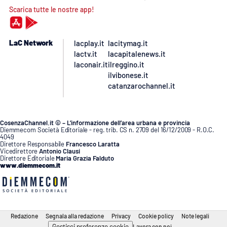
Scarica tutte le nostre app!
LaC Network
lacplay.it
lacitymag.it
lactv.it
lacapitalenews.it
laconair.it
ilreggino.it
ilvibonese.it
catanzarochannel.it
CosenzaChannel.it © – L’informazione dell’area urbana e provincia
Diemmecom Società Editoriale - reg. trib. CS n. 2709 del 16/12/2009 - R.O.C.
4049
Direttore Responsabile
Francesco Laratta
Vicedirettore
Antonio Clausi
Direttore Editoriale
Maria Grazia Falduto
www.diemmecom.it
Redazione
Segnala alla redazione
Privacy
Cookie policy
Note legali
Gestisci preferenze cookie
Lavora con noi