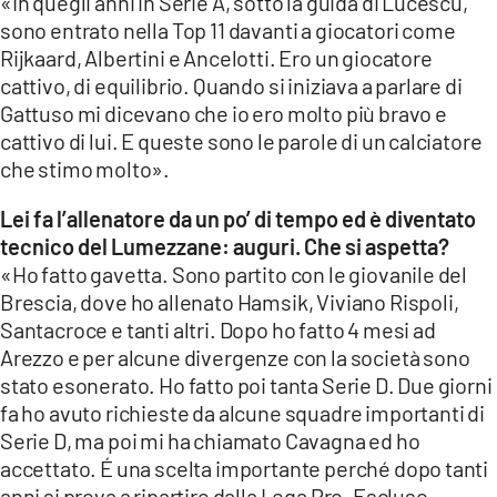
«In quegli anni in Serie A, sotto la guida di Lucescu,
sono entrato nella Top 11 davanti a giocatori come
Rijkaard, Albertini e Ancelotti. Ero un giocatore
cattivo, di equilibrio. Quando si iniziava a parlare di
Gattuso mi dicevano che io ero molto più bravo e
cattivo di lui. E queste sono le parole di un calciatore
che stimo molto».
Lei fa l’allenatore da un po’ di tempo ed è diventato
tecnico del Lumezzane: auguri. Che si aspetta?
«Ho fatto gavetta. Sono partito con le giovanile del
Brescia, dove ho allenato Hamsik, Viviano Rispoli,
Santacroce e tanti altri. Dopo ho fatto 4 mesi ad
Arezzo e per alcune divergenze con la società sono
stato esonerato. Ho fatto poi tanta Serie D. Due giorni
fa ho avuto richieste da alcune squadre importanti di
Serie D, ma poi mi ha chiamato Cavagna ed ho
accettato. É una scelta importante perché dopo tanti
anni si prova a ripartire dalla Lega Pro. Escluso