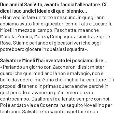
Due anni al San Vito, avanti: faccia l’allenatore. Ci
dica il suo undici ideale di quel biennio…
«Non voglio fare un torto a nessuno, in quegli anni
abbiamo avuto fior di giocatori come Tatti e Lucarelli,
Miceli in mezzo al campo, Paschetta, ma anche
Marulla, Zunico, Monza, Compagno a sinistra, Gigi De
Rosa. Stiamo parlando di giocatori veri che oggi
potrebbero giocare in qualsiasi squadra».
Salvatore Miceli l’ha inventato lei possiamo dire…
«Parlando un giorno con Zaccheroni dissi: mister
guardi che quel mediano là non è malvagio, non è
bello da vedere, ma è uno che ringhia, ha carattere. Gli
proposi di tenerlo in prima squadra anche perché in
quel periodo eravamo un po’ in emergenza a
centrocampo. Da allora si è allenato sempre con noi.
Poi è andato via da Cosenza, ha seguito Novellino per
tanti anni. Salvatore ha saputo aspettare il suo