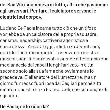
COSENZACHANNEL.IT
del San Vito succedeva di tutto, altro che pasticcini
agli avversari. Per fare il calciatore servono le
ILVIBONESE.IT
cicatrici sul corpo».
CATANZAROCHANNEL.IT
Luciano De Paola incarna tutto ciò che un tifoso
LACAPITALENEWS.IT
vorrebbe da un calciatore della propria squadra:
carisma, leadership, cattiveria agonistica e
App
concretezza. Ancora oggi, a distanza di vent’anni,
ANDROID
quando il centrocampo del Cosenza non mostra i
muscoli, ogni tifoso rossoblù prende ad esempio quel
APPLE
medianaccio dai capelli lunghi arrivato in città
secondo solo alla sua fama che ovviamente lo
precedeva. E’ allenatore del Lumezzane, ma un
giorno fu messo fuori rosa dal Cagliari perché zittì
nientemeno che Enzo Francescoli, suo compagno di
squadra.
De Paola, se lo ricorda?