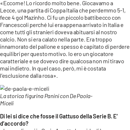
«Eccome! Lo ricordo molto bene. Giocavamo a
Lecce, una partita di Coppa Italia che perdemmo 5-1,
fece 4 gol Mazinho. Ci fu un piccolo battibecco con
Francescoli perché lui era appena arrivato in Italia e
come tutti gli stranieri doveva abituarsi al nostro
calcio. Non si era calato nella parte. Era troppo
innamorato del pallone e spesso è capitato di perdere
equilibri per questo motivo. Io ero un giocatore
caratteriale e se dovevo dire qualcosa non mi tiravo
mai indietro. In quel caso, però, mi è costata
l’esclusione dalla rosa».
La storica figurina Panini con De Paola-
Miceli
Di lei si dice che fosse il Gattuso della Serie B. E’
d’accordo?