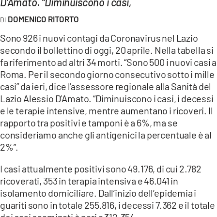
D’Amato. “Diminuiscono i casi,
AMBIENTE
DOMENICO RITORTO
Streaming
Sono 926 i nuovi contagi da Coronavirus nel Lazio
LAC TV
secondo il bollettino di oggi, 20 aprile. Nella tabella si
fa riferimento ad altri 34 morti. “Sono 500 i nuovi casi a
LAC NETWORK
Roma. Per il secondo giorno consecutivo sotto i mille
LAC ONAIR
casi” da ieri, dice l’assessore regionale alla Sanità del
Lazio Alessio D’Amato. “Diminuiscono i casi, i decessi
LaC
e le terapie intensive, mentre aumentano i ricoveri. Il
Network
rapporto tra positivi e tamponi è a 6%, ma se
LACPLAY.IT
consideriamo anche gli antigenici la percentuale è al
2%”.
LACTV.IT
LACONAIR.IT
I casi attualmente positivi sono 49.176, di cui 2.782
ricoverati, 353 in terapia intensiva e 46.041 in
LACITYMAG.IT
isolamento domiciliare. Dall’inizio dell’epidemia i
ILREGGINO.IT
guariti sono in totale 255.816, i decessi 7.362 e il totale