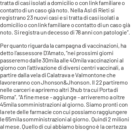
tratta di casi isolati a domicilio o con link familiare o
contatto di un caso già noto. Nella Asl di Rieti si
registrano 23 nuovi casi e si tratta di casi isolati a
domicilio o con link familiare o contatto di un caso già
noto. Si registra un decesso di 78 anni con patologie”.
Per quanto riguarda la campagna di vaccinazioni, ha
detto l’assessore D’Amato, “nei prossimi giorni
passeremo dalle 30mila alle 40mila vaccinazioni al
giorno con l’attivazione di diversi centri vaccinali, a
partire dalla vela di Calatrava e Valmontone che
lavoreranno con Jhonson&Jhonson. Il 22 partiremo
nelle carceri e apriremo altri 3hub tra cui Porta di
Roma”. “A fine mese – aggiunge – arriveremo a oltre
45mila somministrazioni al giorno. Siamo pronti con
la rete delle farmacie con cui possiamo raggiungere
le 65mila somministrazioni al giorno. Quindi 2 milioni
al mese. Quello di cui abbiamo bisogno è la certezza