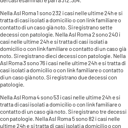
dei casi esaminati è pari a 312.354.
COSENZACHANNEL.IT
ILVIBONESE.IT
Nella Asl Roma 1 sono 232 i casi nelle ultime 24h e si
tratta di casi isolati a domicilio o con link familiare o
CATANZAROCHANNEL.IT
contatto di un caso già noto. Si registrano sette
LACAPITALENEWS.IT
decessi con patologie. Nella Asl Roma 2 sono 240 i
casi nelle ultime 24h e si tratta di casi isolati a
domicilio o con link familiare o contatto di un caso già
App
noto. Si registrano dieci decessi con patologie. Nella
ANDROID
Asl Roma 3 sono 76 i casi nelle ultime 24h e si tratta di
APPLE
casi isolati a domicilio o con link familiare o contatto
di un caso già noto. Si registrano due decessi con
patologie.
Nella Asl Roma 4 sono 53 i casi nelle ultime 24h e si
tratta di casi isolati a domicilio o con link familiare o
contatto di un caso già noto. Si registrano tre decessi
con patologie. Nella Asl Roma 5 sono 82 i casi nelle
ultime 24h e si tratta di casi isolati a domicilio o con