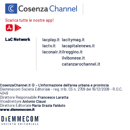
Scarica tutte le nostre app!
LaC Network
lacplay.it
lacitymag.it
lactv.it
lacapitalenews.it
laconair.it
ilreggino.it
ilvibonese.it
catanzarochannel.it
CosenzaChannel.it © – L’informazione dell’area urbana e provincia
Diemmecom Società Editoriale - reg. trib. CS n. 2709 del 16/12/2009 - R.O.C.
4049
Direttore Responsabile
Francesco Laratta
Vicedirettore
Antonio Clausi
Direttore Editoriale
Maria Grazia Falduto
www.diemmecom.it