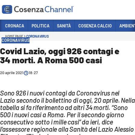
Vai
CRONACA
POLITICA
SANITÀ
COSENZA CALCIO
AMBIEN
HOME PAGE
CORONAVIRUS
Sezioni
CORONAVIRUS
CRONACA
Covid Lazio, oggi 926 contagi e
34 morti. A Roma 500 casi
POLITICA
COSENZA CALCIO
20 aprile 2021
18:27
ECONOMIA E LAVORO
ITALIA MONDO
Sono 926 i nuovi contagi da Coronavirus nel
Lazio secondo il bollettino di oggi, 20 aprile. Nella
SANITÀ
tabella si fa riferimento ad altri 34 morti. “Sono
500 i nuovi casi a Roma. Per il secondo giorno
SPORT
consecutivo sotto i mille casi” da ieri, dice
CULTURA
l’assessore regionale alla Sanità del Lazio Alessio