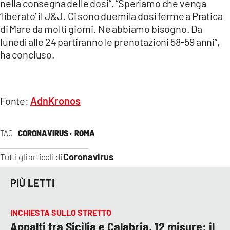
nella consegna delle dosi”. “Speriamo che venga
‘liberato’ il J&J. Ci sono duemila dosi ferme a Pratica
di Mare da molti giorni. Ne abbiamo bisogno. Da
lunedì alle 24 partiranno le prenotazioni 58-59 anni”,
ha concluso.
Fonte:
AdnKronos
TAG
CORONAVIRUS ·
ROMA
Coronavirus
Tutti gli articoli di
PIÙ LETTI
INCHIESTA SULLO STRETTO
Appalti tra Sicilia e Calabria, 12 misure: il