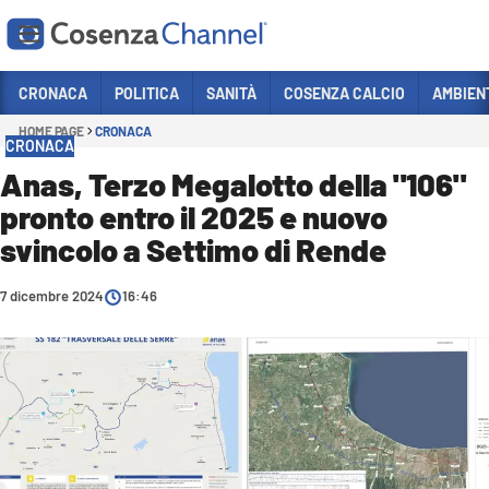
Vai
CRONACA
POLITICA
SANITÀ
COSENZA CALCIO
AMBIEN
HOME PAGE
CRONACA
Sezioni
CRONACA
CRONACA
Anas, Terzo Megalotto della "106"
pronto entro il 2025 e nuovo
POLITICA
svincolo a Settimo di Rende
COSENZA CALCIO
ECONOMIA E LAVORO
7 dicembre 2024
16:46
ITALIA MONDO
SANITÀ
SPORT
CULTURA