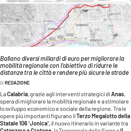
AMBIENTE
Streaming
LAC TV
LAC NETWORK
LAC ONAIR
Ballano diversi miliardi di euro per migliorare la
mobilità regionale con l'obiettivo di ridurre le
LaC
Network
distanze tra le città e rendere più sicure le strade
LACPLAY.IT
REDAZIONE
LACTV.IT
La
Calabria
, grazie agli interventi strategici di
Anas
,
LACONAIR.IT
spera di migliorare la mobilità regionale e a stimolare
lo sviluppo economico e sociale della regione. Tra le
LACITYMAG.IT
opere più importanti figurano il
Terzo Megalotto della
ILREGGINO.IT
Statale 106
“
Jonica
“
,
il nuovo itinerario in variante tra
Catanzaro e Crotone,
la Trasversale delle Serre e
il