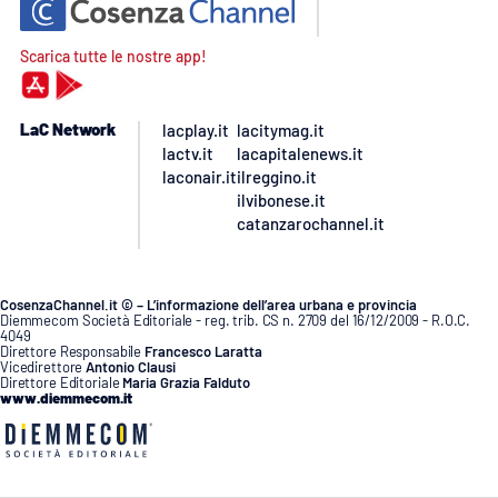
Scarica tutte le nostre app!
LaC Network
lacplay.it
lacitymag.it
lactv.it
lacapitalenews.it
laconair.it
ilreggino.it
ilvibonese.it
catanzarochannel.it
CosenzaChannel.it © – L’informazione dell’area urbana e provincia
Diemmecom Società Editoriale - reg. trib. CS n. 2709 del 16/12/2009 - R.O.C.
4049
Direttore Responsabile
Francesco Laratta
Vicedirettore
Antonio Clausi
Direttore Editoriale
Maria Grazia Falduto
www.diemmecom.it