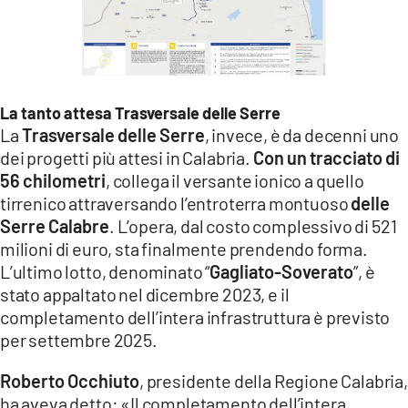
La tanto attesa Trasversale delle Serre
La
Trasversale delle Serre
, invece, è da decenni uno
dei progetti più attesi in Calabria.
Con un tracciato di
56 chilometri
, collega il versante ionico a quello
tirrenico attraversando l’entroterra montuoso
delle
Serre Calabre
. L’opera, dal costo complessivo di 521
milioni di euro, sta finalmente prendendo forma.
L’ultimo lotto, denominato “
Gagliato-Soverato
”, è
stato appaltato nel dicembre 2023, e il
completamento dell’intera infrastruttura è previsto
per settembre 2025.
Roberto Occhiuto
, presidente della Regione Calabria,
ha aveva detto: «Il completamento dell’intera