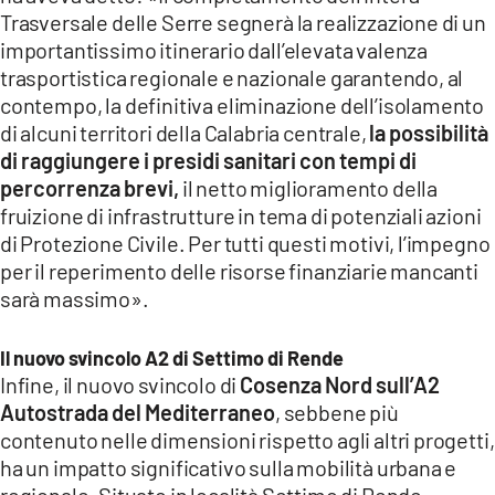
Trasversale delle Serre segnerà la realizzazione di un
importantissimo itinerario dall’elevata valenza
trasportistica regionale e nazionale garantendo, al
contempo, la definitiva eliminazione dell’isolamento
di alcuni territori della Calabria centrale,
la possibilità
di raggiungere i presidi sanitari con tempi di
percorrenza brevi,
il netto miglioramento della
fruizione di infrastrutture in tema di potenziali azioni
di Protezione Civile. Per tutti questi motivi, l’impegno
per il reperimento delle risorse finanziarie mancanti
sarà massimo».
Il nuovo svincolo A2 di Settimo di Rende
Infine, il nuovo svincolo di
Cosenza Nord sull’A2
Autostrada del Mediterraneo
, sebbene più
contenuto nelle dimensioni rispetto agli altri progetti,
ha un impatto significativo sulla mobilità urbana e