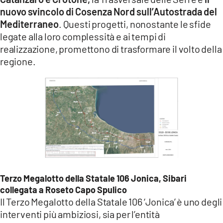
COSENZACHANNEL.IT
nuovo svincolo di Cosenza Nord sull’Autostrada del
ILVIBONESE.IT
Mediterraneo
. Questi progetti, nonostante le sfide
legate alla loro complessità e ai tempi di
CATANZAROCHANNEL.IT
realizzazione, promettono di trasformare il volto della
LACAPITALENEWS.IT
regione.
App
ANDROID
APPLE
Terzo Megalotto della Statale 106 Jonica, Sibari
collegata a Roseto Capo Spulico
Il Terzo Megalotto della Statale 106 ‘Jonica’ è uno degli
interventi più ambiziosi, sia per l’entità