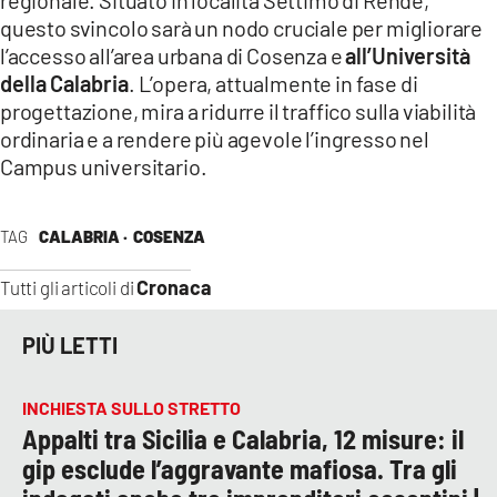
regionale. Situato in località Settimo di Rende,
questo svincolo sarà un nodo cruciale per migliorare
l’accesso all’area urbana di Cosenza e
all’Università
della Calabria
. L’opera, attualmente in fase di
progettazione, mira a ridurre il traffico sulla viabilità
ordinaria e a rendere più agevole l’ingresso nel
Campus universitario.
TAG
CALABRIA ·
COSENZA
Cronaca
Tutti gli articoli di
PIÙ LETTI
INCHIESTA SULLO STRETTO
Appalti tra Sicilia e Calabria, 12 misure: il
gip esclude l’aggravante mafiosa. Tra gli