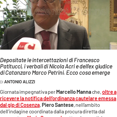
AMBIENTE
Streaming
LAC TV
LAC NETWORK
LAC ONAIR
LaC
Depositate le intercettazioni di Francesco
Network
Patitucci, i verbali di Nicola Acri e dell'ex giudice
LACPLAY.IT
di Catanzaro Marco Petrini. Ecco cosa emerge
LACTV.IT
ANTONIO ALIZZI
LACONAIR.IT
Giornata impegnativa per
Marcello Manna
che,
oltre a
ricevere la notifica dell’ordinanza cautelare emessa
LACITYMAG.IT
dal gip di Cosenza
,
Piero Santese
, nell’ambito
ILREGGINO.IT
dell’indagine coordinata dalla procura diretta dal