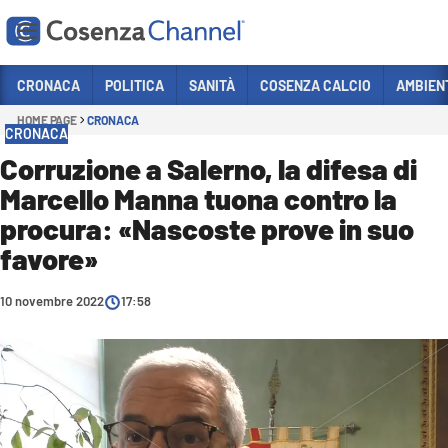
Vai
CRONACA
POLITICA
SANITÀ
COSENZA CALCIO
AMBIEN
HOME PAGE
CRONACA
Sezioni
CRONACA
CRONACA
Corruzione a Salerno, la difesa di
Marcello Manna tuona contro la
POLITICA
procura: «Nascoste prove in suo
COSENZA CALCIO
favore»
ECONOMIA E LAVORO
10 novembre 2022
ITALIA MONDO
17:58
SANITÀ
SPORT
CULTURA