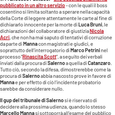
pubblicato in un altro servizio
– con le quali il boss
cosentino si limita soltanto a sperare nella capacità
della Corte di leggere attentamente le carte al fine di
dichiararlo innocente per la morte di
Luca Bruni
, le
dichiarazioni del collaboratore di giustizia
Nicola
Acri
, che non ha mai saputo di tentativi di corruzione
da parte di
Manna
con magistrati e giudici, e
soprattutto dell’interrogatorio di
Marco Petrini
nel
processo “
Rinascita Scott
“, a seguito dei verbali
inviati dalla procura di
Salerno
a quella di
Catanzaro
.
Tutto ciò, secondo la difesa, dimostrerebbe come la
procura di
Salerno
abbia nascosto prove in favore di
Manna
e per effetto di ciò l’incidente probatorio
sarebbe da considerare nullo.
Il gup del tribunale di Salerno
si è riservato di
decidere alla prossima udienza, quando lo stesso
Marcello Manna
si sottoporrà all’esame del pubblico