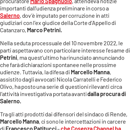
procuratore
Mario Spagnuolo
, attendeva notizie
COSENZACHANNEL.IT
importanti dall’udienza preliminare in corso a
ILVIBONESE.IT
Salerno
, dov’è imputato per corruzione in atti
giudiziari con l’ex giudice della Corte d’Appello di
CATANZAROCHANNEL.IT
Catanzaro,
Marco Petrini.
LACAPITALENEWS.IT
Nella seduta processuale del 10 novembre 2022, le
parti aspettavano con particolare interesse l’esame di
App
Petrini
, ma quest’ultimo ha rinunciato annunciando
ANDROID
che farà dichiarazioni spontanee nelle prossime
APPLE
udienze. Tuttavia, la difesa di
Marcello Manna
,
assistito dagli avvocati Nicola Carratelli e Federico
Olivo, ha posto una serie di questioni rilevanti circa
l’attività investigativa portata avanti
dalla procura di
Salerno.
Tra gli atti prodotti dai difensori del sindaco di Rende,
Marcello Manna
, ci sono le intercettazioni in carcere
di
Francesco Patitucci
–
che Cosenza Channel ha