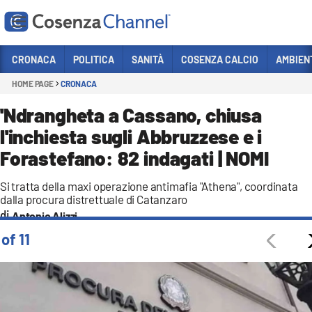
Vai
CRONACA
POLITICA
SANITÀ
COSENZA CALCIO
AMBIEN
HOME PAGE
CRONACA
Sezioni
CRONACA
'Ndrangheta a Cassano, chiusa
l'inchiesta sugli Abbruzzese e i
POLITICA
Forastefano: 82 indagati | NOMI
COSENZA CALCIO
ECONOMIA E LAVORO
Si tratta della maxi operazione antimafia "Athena", coordinata
dalla procura distrettuale di Catanzaro
ITALIA MONDO
Antonio Alizzi
 of 11
SANITÀ
SPORT
CULTURA