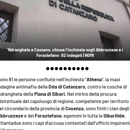
AMBIENTE
Streaming
LAC TV
LAC NETWORK
LAC ONAIR
'Ndrangheta a Cassano, chiusa l'inchiesta sugli Abbruzzese e i
Forastefano: 82 indagati | NOMI
LaC
Network
LACPLAY.IT
ono 81 le persone confluite nell’inchiesta “
Athena
“, la maxi
ndagine antimafia della
Dda di Catanzaro,
contro le cosche di
LACTV.IT
ndrangheta della
Piana di Sibari.
Nel mirino della procura
LACONAIR.IT
istrettuale del capoluogo di regione, competente per territorio
el circondario della provincia di
Cosenza
, sono finiti i clan degli
LACITYMAG.IT
bbruzzese
e dei
Forastefano
, egemoni in tutta la
Sibaritide
.
ILREGGINO.IT
ttantadue sono i capi d’accusa contestati dall’ufficio inquirent
i Catanzaro.