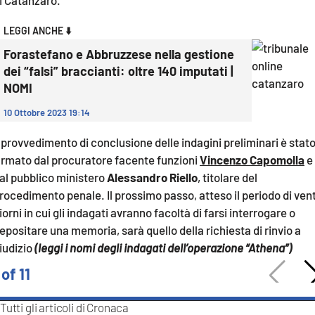
COSENZACHANNEL.IT
ILVIBONESE.IT
LEGGI ANCHE ⬇️
Forastefano e Abbruzzese nella gestione
CATANZAROCHANNEL.IT
dei “falsi” braccianti: oltre 140 imputati |
LACAPITALENEWS.IT
NOMI
10 Ottobre 2023 19:14
App
l provvedimento di conclusione delle indagini preliminari è stat
ANDROID
irmato dal procuratore facente funzioni
Vincenzo Capomolla
e
APPLE
al pubblico ministero
Alessandro Riello
, titolare del
rocedimento penale. Il prossimo passo, atteso il periodo di vent
iorni in cui gli indagati avranno facoltà di farsi interrogare o
epositare una memoria, sarà quello della richiesta di rinvio a
iudizio
(leggi i nomi degli indagati dell’operazione “Athena”)
 of 11
Tutti gli articoli di
Cronaca