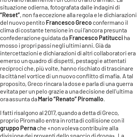
COSENZACHANNEL.IT
situazione odierna, fotografata dalle indagini di
ILVIBONESE.IT
“Reset”
, non fa eccezione alla regola e le dichiarazioni
del nuovo pentito
Francesco Greco
confermano il
CATANZAROCHANNEL.IT
clima di costante tensione in cui l’ancora presunta
LACAPITALENEWS.IT
confederazione guidata da
Francesco Patitucci
ha
mosso i propri passi negli ultimi anni. Già da
intercettazioni e dichiarazioni di altri collaboratori era
App
emerso un quadro di dispetti, pestaggi e attentati
ANDROID
reciproci che, più volte, hanno rischiato di trascinare
APPLE
la città nel vortice di un nuovo conflitto di mafia. A tal
proposito, Greco rincara la dose e parla di una guerra
evitata per un pelo grazie a una decisione dell’ultima
ora assunta da
Mario “Renato” Piromallo
.
I fatti risalgono al 2017, quando a detta di Greco,
proprio Piromallo entra in rotta di collisione con il
gruppo Perna
che «non voleva contribuire alla
divisione dei proventi dello spaccio di droga». La