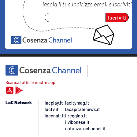
lascia il tuo indirizzo email e iscriviti
Iscriviti
Scarica tutte le nostre app!
LaC Network
lacplay.it
lacitymag.it
lactv.it
lacapitalenews.it
laconair.it
ilreggino.it
ilvibonese.it
catanzarochannel.it