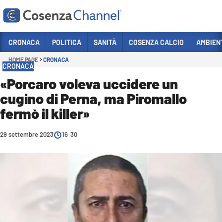
Vai
CRONACA
POLITICA
SANITÀ
COSENZA CALCIO
AMBIEN
HOME PAGE
CRONACA
Sezioni
CRONACA
CRONACA
«Porcaro voleva uccidere un
cugino di Perna, ma Piromallo
POLITICA
fermò il killer»
COSENZA CALCIO
ECONOMIA E LAVORO
29 settembre 2023
16:30
ITALIA MONDO
SANITÀ
SPORT
CULTURA