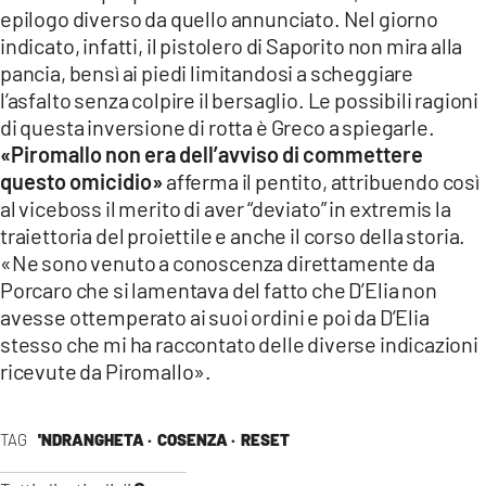
epilogo diverso da quello annunciato. Nel giorno
indicato, infatti, il pistolero di Saporito non mira alla
pancia, bensì ai piedi limitandosi a scheggiare
l’asfalto senza colpire il bersaglio. Le possibili ragioni
di questa inversione di rotta è Greco a spiegarle.
«Piromallo non era dell’avviso di commettere
questo omicidio»
afferma il pentito, attribuendo così
al viceboss il merito di aver “deviato” in extremis la
traiettoria del proiettile e anche il corso della storia.
«Ne sono venuto a conoscenza direttamente da
Porcaro che si lamentava del fatto che D’Elia non
avesse ottemperato ai suoi ordini e poi da D’Elia
stesso che mi ha raccontato delle diverse indicazioni
ricevute da Piromallo».
TAG
'NDRANGHETA ·
COSENZA ·
RESET