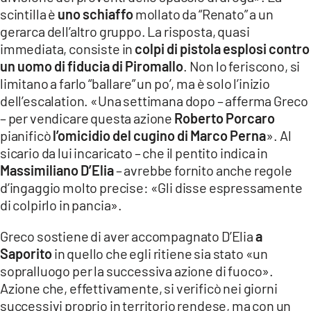
scintilla è
uno schiaffo
mollato da “Renato” a un
gerarca dell’altro gruppo. La risposta, quasi
immediata, consiste in
colpi di pistola esplosi contro
un uomo di fiducia di Piromallo
. Non lo feriscono, si
limitano a farlo “ballare” un po’, ma è solo l’inizio
dell’escalation. «Una settimana dopo – afferma Greco
– per vendicare questa azione
Roberto Porcaro
pianificò
l’omicidio del cugino di Marco Perna
». Al
sicario da lui incaricato – che il pentito indica in
Massimiliano D’Elia
– avrebbe fornito anche regole
d’ingaggio molto precise: «Gli disse espressamente
di colpirlo in pancia».
Greco sostiene di aver accompagnato D’Elia
a
Saporito
in quello che egli ritiene sia stato «un
sopralluogo per la successiva azione di fuoco».
Azione che, effettivamente, si verificò nei giorni
successivi proprio in territorio rendese, ma con un