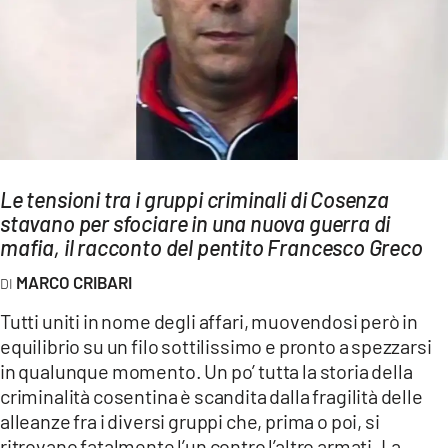
AMBIENTE
Streaming
LAC TV
LAC NETWORK
LAC ONAIR
Le tensioni tra i gruppi criminali di Cosenza
stavano per sfociare in una nuova guerra di
LaC
Network
mafia, il racconto del pentito Francesco Greco
LACPLAY.IT
MARCO CRIBARI
LACTV.IT
Tutti uniti in nome degli affari, muovendosi però in
LACONAIR.IT
equilibrio su un filo sottilissimo e pronto a spezzarsi
in qualunque momento. Un po’ tutta la storia della
LACITYMAG.IT
criminalità cosentina è scandita dalla fragilità delle
ILREGGINO.IT
alleanze fra i diversi gruppi che, prima o poi, si
ritrovano fatalmente l’un contro l’altro armati. La