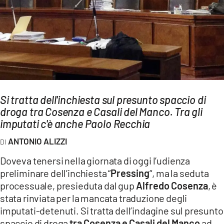
AMBIENTE
Streaming
LAC TV
LAC NETWORK
LAC ONAIR
Si tratta dell'inchiesta sul presunto spaccio di
droga tra Cosenza e Casali del Manco. Tra gli
LaC
Network
imputati c'è anche Paolo Recchia
LACPLAY.IT
ANTONIO ALIZZI
LACTV.IT
Doveva tenersi nella giornata di oggi l’udienza
LACONAIR.IT
preliminare dell’inchiesta “
Pressing
“, ma la seduta
processuale, presieduta dal gup
Alfredo Cosenza
, è
LACITYMAG.IT
stata rinviata per la mancata traduzione degli
ILREGGINO.IT
imputati-detenuti. Si tratta dell’indagine sul presunto
spaccio di droga
tra Cosenza e Casali del Manco
ad