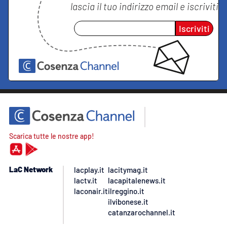
lascia il tuo indirizzo email e iscriviti
Iscriviti
Scarica tutte le nostre app!
LaC Network
lacplay.it
lacitymag.it
lactv.it
lacapitalenews.it
laconair.it
ilreggino.it
ilvibonese.it
catanzarochannel.it