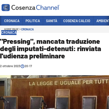
Vai
CRONACA
POLITICA
SANITÀ
COSENZA CALCIO
AMBIEN
HOME PAGE
CRONACA
Sezioni
CRONACA
CRONACA
"Pressing", mancata traduzione
degli imputati-detenuti: rinviata
POLITICA
l'udienza preliminare
COSENZA CALCIO
ECONOMIA E LAVORO
2 ottobre 2023
20:17
ITALIA MONDO
SANITÀ
SPORT
CULTURA