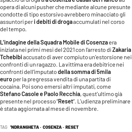
COSENZACHANNEL.IT
opera di alcuni pusher che mediante alcune presunte
ILVIBONESE.IT
condotte di tipo estorsivo avrebbero minacciato gli
assuntori per
i debiti di droga
accumulati nel corso
CATANZAROCHANNEL.IT
del tempo.
LACAPITALENEWS.IT
L’indagine della Squadra Mobile di Cosenza
era
iniziata nei primi mesi del 2021 con l’arresto di
Zakaria
App
Tchebibi
accusato di aver compiuto un’estorsione nei
ANDROID
confronti di un ragazzo. La vittima era debitrice nei
APPLE
confronti dell’imputato
della somma di 5mila
euro
per la pregressa vendita di una partita di
cocaina. Poi sono emersi altri imputati, come
Stefano Casole e Paolo Recchia
, quest’ultimo già
presente nel processo “
Reset
“. L’udienza preliminare
è stata aggiornata al mese di novembre.
TAG
'NDRANGHETA ·
COSENZA ·
RESET