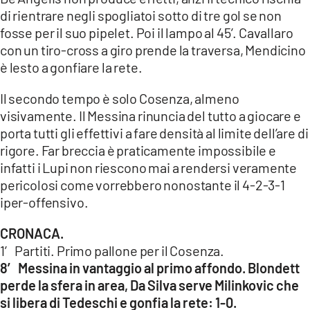
di rientrare negli spogliatoi sotto di tre gol se non
fosse per il suo pipelet. Poi il lampo al 45’. Cavallaro
con un tiro-cross a giro prende la traversa, Mendicino
è lesto a gonfiare la rete.
Il secondo tempo è solo Cosenza, almeno
visivamente. Il Messina rinuncia del tutto a giocare e
porta tutti gli effettivi a fare densità al limite dell’are di
rigore. Far breccia è praticamente impossibile e
infatti i Lupi non riescono mai a rendersi veramente
pericolosi come vorrebbero nonostante il 4-2-3-1
iper-offensivo.
CRONACA.
1′ Partiti. Primo pallone per il Cosenza.
8′ Messina in vantaggio al primo affondo. Blondett
perde la sfera in area, Da Silva serve Milinkovic che
si libera di Tedeschi e gonfia la rete: 1-0.