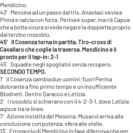
Mendicino.
43′ Messina ad un passo dal tris. Anastasi va via a
Pinna e calcia con forza. Perina è super, ma c’è Capua
che a botta sicura si vede negare la doppietta proprio
dal terzino rossoblù.
45′ Il Cosenza torna in partita. Tiro-cross di
Cavallaro che coglie la traversa. Mendicino è lì
pronto per il tap-in: 2-1
45′ Squadre negli spogliatoi senza recupero.
SECONDO TEMPO.
1′ Il Cosenza cambia due uomini: fuori Perina
dolorante a fino primo tempo e un insufficiente
Blodnett. Dentro Saracco e Letizia.
2′ I rossoblù si schierano con il 4-2-3-1, dove Letizia
agisce tra le linee.
7′ Azione insistita del Messina. Musacci arriva alla
conclusione con potenza, sfera alle stelle.
13′ Erroraccio di Mendicino in fase difensiva che per