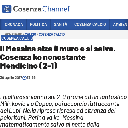
Vai
CRONACA
POLITICA
SANITÀ
COSENZA CALCIO
AMBIEN
HOME PAGE
CALCIO
COSENZA CALCIO
Sezioni
COSENZA CALCIO
CRONACA
Il Messina alza il muro e si salva.
Cosenza ko nonostante
POLITICA
Mendicino (2-1)
COSENZA CALCIO
ECONOMIA E LAVORO
30 aprile 2017
13:55
ITALIA MONDO
I giallorossi vanno sul 2-0 grazie ad un fantastico
SANITÀ
Milinkovic e a Capua, poi accorcia l’attaccante
SPORT
dei Lupi. Nella ripresa ripresa ad oltranza dei
peloritani, Perina va ko. Messina
CULTURA
matematicamente salvo al netto della