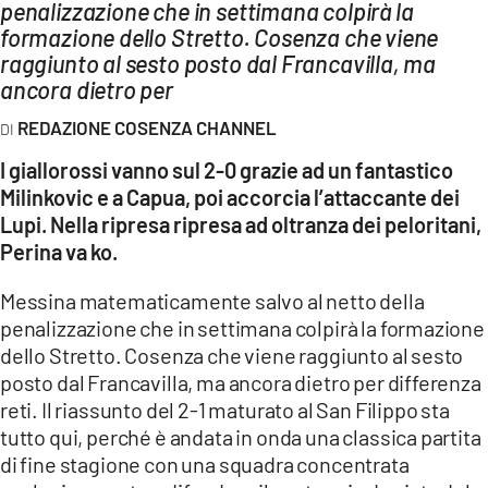
AMBIENTE
penalizzazione che in settimana colpirà la
formazione dello Stretto. Cosenza che viene
raggiunto al sesto posto dal Francavilla, ma
Streaming
ancora dietro per
LAC TV
REDAZIONE COSENZA CHANNEL
LAC NETWORK
I giallorossi vanno sul 2-0 grazie ad un fantastico
LAC ONAIR
Milinkovic e a Capua, poi accorcia l’attaccante dei
Lupi. Nella ripresa ripresa ad oltranza dei peloritani,
LaC
Perina va ko.
Network
LACPLAY.IT
Messina matematicamente salvo al netto della
penalizzazione che in settimana colpirà la formazione
LACTV.IT
dello Stretto. Cosenza che viene raggiunto al sesto
LACONAIR.IT
posto dal Francavilla, ma ancora dietro per differenza
reti. Il riassunto del 2-1 maturato al San Filippo sta
LACITYMAG.IT
tutto qui, perché è andata in onda una classica partita
ILREGGINO.IT
di fine stagione con una squadra concentrata