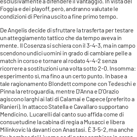
esclusivamente a difendere il vantaggio. In vista del
COSENZACHANNEL.IT
Foggia e dei playoff, però, andranno valutate le
ILVIBONESE.IT
condizioni di Perina uscito a fine primo tempo.
CATANZAROCHANNEL.IT
De Angelis decide di sfruttare la trasferta per testare
LACAPITALENEWS.IT
un atteggiamento tattico che da tempo aveva in
mente. Il Cosenza si schiera con il 3-4-3, ma in campo
scendono undici uomini in grado di cambiare pelle a
App
match in corso e tornare al rodato 4-4-2 senza
ANDROID
ricorrere a sostituzioni una volta sotto 2-0. Insomma:
APPLE
esperimento sì, ma fino a un certo punto. In base a
tale ragionamento Blondett compone con Tedeschi e
Pinna la retroguardia, mentre D’Anna e D’Orazio
agiscono larghi ai lati di Calamai e Capece (preferito a
Ranieri). In attacco Statella e Cavallaro supportano
Mendicino. Lucarelli dal canto suo affida come di
consuetudine la cabina di regia a Musacci e libera
Milinkovic là davanti con Anastasi. È 3-5-2, ma anche