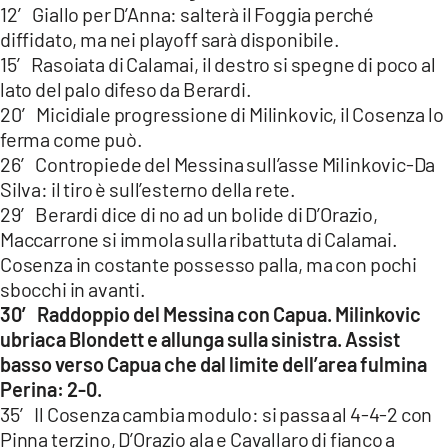
12′ Giallo per D’Anna: salterà il Foggia perché
diffidato, ma nei playoff sarà disponibile.
15′ Rasoiata di Calamai, il destro si spegne di poco al
lato del palo difeso da Berardi.
20′ Micidiale progressione di Milinkovic, il Cosenza lo
ferma come può.
26′ Contropiede del Messina sull’asse Milinkovic-Da
Silva: il tiro è sull’esterno della rete.
29′ Berardi dice di no ad un bolide di D’Orazio,
Maccarrone si immola sulla ribattuta di Calamai.
Cosenza in costante possesso palla, ma con pochi
sbocchi in avanti.
30′ Raddoppio del Messina con Capua. Milinkovic
ubriaca Blondett e allunga sulla sinistra. Assist
basso verso Capua che dal limite dell’area fulmina
Perina: 2-0.
35′ Il Cosenza cambia modulo: si passa al 4-4-2 con
Pinna terzino, D’Orazio ala e Cavallaro di fianco a