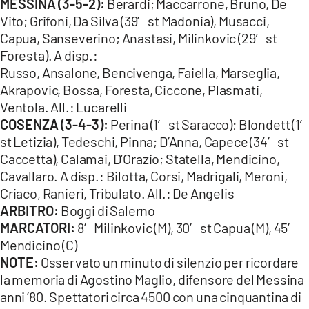
MESSINA (3-5-2):
Berardi; Maccarrone, Bruno, De
Vito; Grifoni, Da Silva (39′ st Madonia), Musacci,
Capua, Sanseverino; Anastasi, Milinkovic (29′ st
Foresta). A disp.:
Russo, Ansalone, Bencivenga, Faiella, Marseglia,
Akrapovic, Bossa, Foresta, Ciccone, Plasmati,
Ventola. All.: Lucarelli
COSENZA (3-4-3):
Perina (1′ st Saracco); Blondett (1′
st Letizia), Tedeschi, Pinna; D’Anna, Capece (34′ st
Caccetta), Calamai, D’Orazio; Statella, Mendicino,
Cavallaro. A disp.: Bilotta, Corsi, Madrigali, Meroni,
Criaco, Ranieri, Tribulato. All.: De Angelis
ARBITRO:
Boggi di Salerno
MARCATORI:
8′ Milinkovic (M), 30′ st Capua (M), 45′
Mendicino (C)
NOTE:
Osservato un minuto di silenzio per ricordare
la memoria di Agostino Maglio, difensore del Messina
anni ’80. Spettatori circa 4500 con una cinquantina di