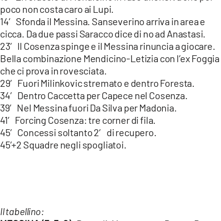
poco non costa caro ai Lupi.
14′ Sfonda il Messina. Sanseverino arriva in area e
cicca. Da due passi Saracco dice di no ad Anastasi.
23′ Il Cosenza spinge e il Messina rinuncia a giocare.
Bella combinazione Mendicino-Letizia con l’ex Foggia
che ci prova in rovesciata.
29′ Fuori Milinkovic stremato e dentro Foresta.
34′ Dentro Caccetta per Capece nel Cosenza.
39′ Nel Messina fuori Da Silva per Madonia.
41′ Forcing Cosenza: tre corner di fila.
45′ Concessi soltanto 2′ di recupero.
45’+2 Squadre negli spogliatoi.
Il tabellino: