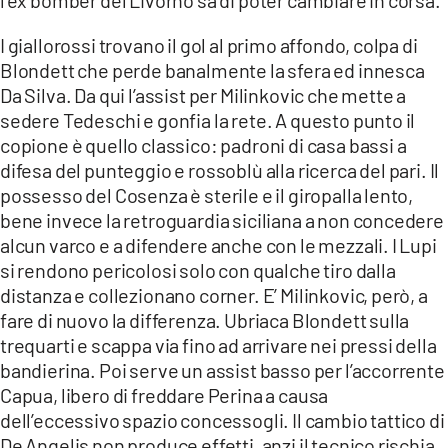
l’ex bomber del Livorno sa di poter cambiare in corsa.
I giallorossi trovano il gol al primo affondo, colpa di
Blondett che perde banalmente la sfera ed innesca
Da Silva. Da qui l’assist per Milinkovic che mette a
sedere Tedeschi e gonfia la rete. A questo punto il
copione è quello classico: padroni di casa bassi a
difesa del punteggio e rossoblù alla ricerca del pari. Il
possesso del Cosenza è sterile e il giropalla lento,
bene invece la retroguardia siciliana a non concedere
alcun varco e a difendere anche con le mezzali. I Lupi
si rendono pericolosi solo con qualche tiro dalla
distanza e collezionano corner. E’ Milinkovic, però, a
fare di nuovo la differenza. Ubriaca Blondett sulla
trequarti e scappa via fino ad arrivare nei pressi della
bandierina. Poi serve un assist basso per l’accorrente
Capua, libero di freddare Perina a causa
dell’eccessivo spazio concessogli. Il cambio tattico di
De Angelis non produce effetti, anzi il tecnico rischia