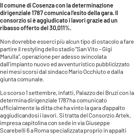
COSENZACHANNEL.IT
Il comune di Cosenza con la determinazione
dirigenziale 1787 comunica l’esito della gara. Il
ILVIBONESE.IT
consorzio si è aggiudicato i lavori grazie ad un
CATANZAROCHANNEL.IT
ribasso offerto del 30,011%.
LACAPITALENEWS.IT
Non dovrebbe esserci più alcun tipo di ostacolo a fare
partire il restyling dello stadio “San Vito – Gigi
App
Marulla”, operazione per adesso svincolata
ANDROID
dall’impianto nuovo ed avventuristico pubblicizzato
nei mesi scorsi dal sindaco Mario Occhiuto e dalla
APPLE
giunta comunale.
Lo scorso 1 settembre, infatti, Palazzo dei Bruzi con la
determina dirigenziale 1787 ha comunicato
ufficialmente la ditta che ha vinto la gara d’appalto
aggiudicandosi i lavori. Si tratta del Consorzio Artek,
impresa capitolina con sede in via Giuseppe
Scarebelli 6 a Roma specializzata proprio in appalti