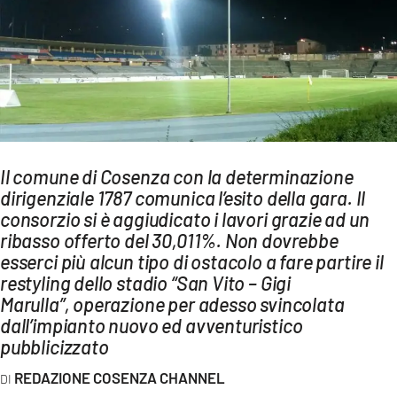
AMBIENTE
Streaming
LAC TV
LAC NETWORK
LAC ONAIR
Il comune di Cosenza con la determinazione
dirigenziale 1787 comunica l’esito della gara. Il
LaC
Network
consorzio si è aggiudicato i lavori grazie ad un
ribasso offerto del 30,011%. Non dovrebbe
LACPLAY.IT
esserci più alcun tipo di ostacolo a fare partire il
LACTV.IT
restyling dello stadio “San Vito – Gigi
Marulla”, operazione per adesso svincolata
LACONAIR.IT
dall’impianto nuovo ed avventuristico
LACITYMAG.IT
pubblicizzato
ILREGGINO.IT
REDAZIONE COSENZA CHANNEL