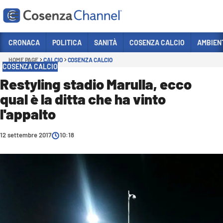
Vai
CRONACA
POLITICA
SANITÀ
COSENZA CALCIO
AMBIEN
HOME PAGE
CALCIO
COSENZA CALCIO
Sezioni
COSENZA CALCIO
CRONACA
Restyling stadio Marulla, ecco
qual è la ditta che ha vinto
POLITICA
l'appalto
COSENZA CALCIO
ECONOMIA E LAVORO
12 settembre 2017
10:18
ITALIA MONDO
SANITÀ
SPORT
CULTURA