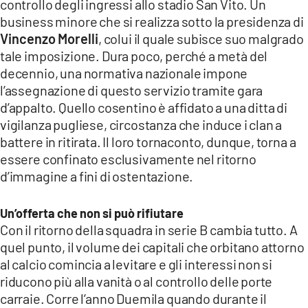
controllo degli ingressi allo stadio San Vito. Un
business minore che si realizza sotto la presidenza di
Vincenzo Morelli
, colui il quale subisce suo malgrado
tale imposizione. Dura poco, perché a metà del
decennio, una normativa nazionale impone
l’assegnazione di questo servizio tramite gara
d’appalto. Quello cosentino è affidato a una ditta di
vigilanza pugliese, circostanza che induce i clan a
battere in ritirata. Il loro tornaconto, dunque, torna a
essere confinato esclusivamente nel ritorno
d’immagine a fini di ostentazione.
Un’offerta che non si può rifiutare
Con il ritorno della squadra in serie B cambia tutto. A
quel punto, il volume dei capitali che orbitano attorno
al calcio comincia a levitare e gli interessi non si
riducono più alla vanità o al controllo delle porte
carraie. Corre l’anno Duemila quando durante il