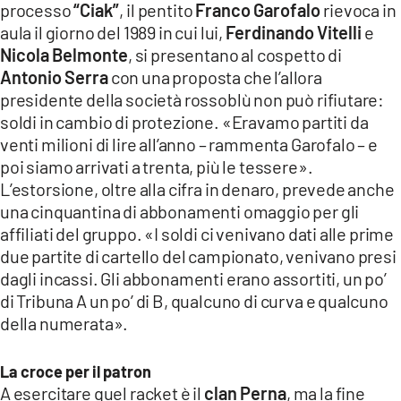
processo
“Ciak”
, il pentito
Franco Garofalo
rievoca in
aula il giorno del 1989 in cui lui,
Ferdinando Vitelli
e
Nicola Belmonte
, si presentano al cospetto di
Antonio Serra
con una proposta che l’allora
presidente della società rossoblù non può rifiutare:
soldi in cambio di protezione. «Eravamo partiti da
venti milioni di lire all’anno – rammenta Garofalo – e
poi siamo arrivati a trenta, più le tessere».
L’estorsione, oltre alla cifra in denaro, prevede anche
una cinquantina di abbonamenti omaggio per gli
affiliati del gruppo. «I soldi ci venivano dati alle prime
due partite di cartello del campionato, venivano presi
dagli incassi. Gli abbonamenti erano assortiti, un po’
di Tribuna A un po’ di B, qualcuno di curva e qualcuno
della numerata».
La croce per il patron
A esercitare quel racket è il
clan Perna
, ma la fine