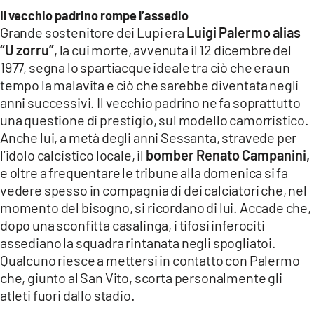
COSENZACHANNEL.IT
Il vecchio padrino rompe l’assedio
ILVIBONESE.IT
Grande sostenitore dei Lupi era
Luigi Palermo alias
“U zorru”
, la cui morte, avvenuta il 12 dicembre del
CATANZAROCHANNEL.IT
1977, segna lo spartiacque ideale tra ciò che era un
LACAPITALENEWS.IT
tempo la malavita e ciò che sarebbe diventata negli
anni successivi. Il vecchio padrino ne fa soprattutto
una questione di prestigio, sul modello camorristico.
App
Anche lui, a metà degli anni Sessanta, stravede per
ANDROID
l’idolo calcistico locale, il
bomber Renato Campanini,
APPLE
e oltre a frequentare le tribune alla domenica si fa
vedere spesso in compagnia di dei calciatori che, nel
momento del bisogno, si ricordano di lui. Accade che,
dopo una sconfitta casalinga, i tifosi inferociti
assediano la squadra rintanata negli spogliatoi.
Qualcuno riesce a mettersi in contatto con Palermo
che, giunto al San Vito, scorta personalmente gli
atleti fuori dallo stadio.