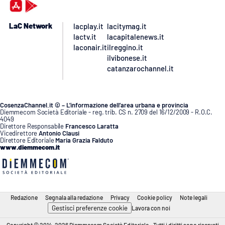
LaC Network
lacplay.it
lacitymag.it
lactv.it
lacapitalenews.it
laconair.it
ilreggino.it
ilvibonese.it
catanzarochannel.it
CosenzaChannel.it © – L’informazione dell’area urbana e provincia
Diemmecom Società Editoriale - reg. trib. CS n. 2709 del 16/12/2009 - R.O.C.
4049
Direttore Responsabile
Francesco Laratta
Vicedirettore
Antonio Clausi
Direttore Editoriale
Maria Grazia Falduto
www.diemmecom.it
Redazione
Segnala alla redazione
Privacy
Cookie policy
Note legali
Gestisci preferenze cookie
Lavora con noi
Copyright © 2014-2026 Diemmecom Società Editoriale - Tutti i diritti sono riservati