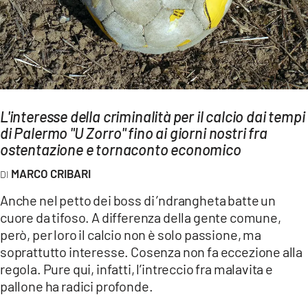
AMBIENTE
Streaming
LAC TV
LAC NETWORK
LAC ONAIR
L'interesse della criminalità per il calcio dai tempi
di Palermo "U Zorro" fino ai giorni nostri fra
ostentazione e tornaconto economico
LaC
Network
MARCO CRIBARI
LACPLAY.IT
Anche nel petto dei boss di ’ndrangheta batte un
LACTV.IT
cuore da tifoso. A differenza della gente comune,
però, per loro il calcio non è solo passione, ma
LACONAIR.IT
soprattutto interesse. Cosenza non fa eccezione alla
LACITYMAG.IT
regola. Pure qui, infatti, l’intreccio fra malavita e
pallone ha radici profonde.
ILREGGINO.IT