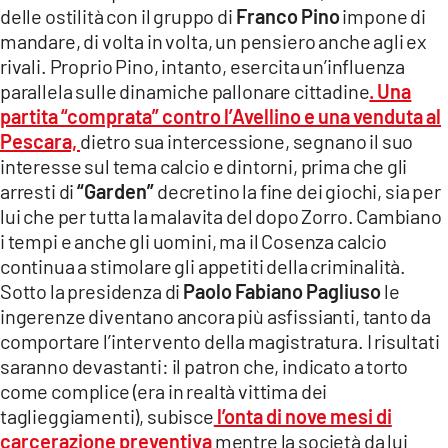
delle ostilità con il gruppo di
Franco Pino
impone di
mandare, di volta in volta, un pensiero anche agli ex
rivali. Proprio Pino, intanto, esercita un’influenza
parallela sulle dinamiche pallonare cittadine
. Una
partita “comprata” contro l’Avellino e una venduta al
Pescara,
dietro sua intercessione, segnano il suo
interesse sul tema calcio e dintorni, prima che gli
arresti di
“Garden”
decretino la fine dei giochi, sia per
lui che per tutta la malavita del dopo Zorro. Cambiano
i tempi e anche gli uomini, ma il Cosenza calcio
continua a stimolare gli appetiti della criminalità.
Sotto la presidenza di
Paolo Fabiano Pagliuso
le
ingerenze diventano ancora più asfissianti, tanto da
comportare l’intervento della magistratura. I risultati
saranno devastanti: il patron che, indicato a torto
come complice (era in realtà vittima dei
taglieggiamenti), subisce
l’onta di nove mesi di
carcerazione preventiva
mentre la società da lui