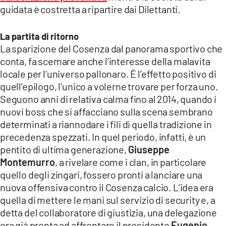
guidata è costretta a ripartire dai Dilettanti.
La partita di ritorno
La sparizione del Cosenza dal panorama sportivo che
conta, fa scemare anche l’interesse della malavita
locale per l’universo pallonaro. È l’effetto positivo di
quell’epilogo, l’unico a volerne trovare per forza uno.
Seguono anni di relativa calma fino al 2014, quando i
nuovi boss che si affacciano sulla scena sembrano
determinati a riannodare i fili di quella tradizione in
precedenza spezzati. In quel periodo, infatti, è un
pentito di ultima generazione,
Giuseppe
Montemurro
, a rivelare come i clan, in particolare
quello degli zingari, fossero pronti a lanciare una
nuova offensiva contro il Cosenza calcio. L’idea era
quella di mettere le mani sul servizio di security e, a
detta del collaboratore di giustizia, una delegazione
era già pronta ad affrontare il presidente
Eugenio