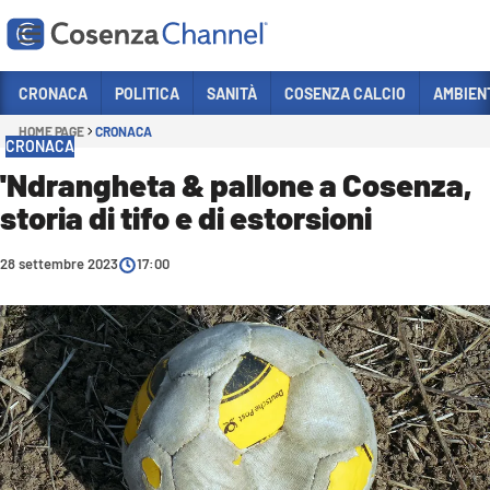
Vai
CRONACA
POLITICA
SANITÀ
COSENZA CALCIO
AMBIEN
HOME PAGE
CRONACA
Sezioni
CRONACA
CRONACA
'Ndrangheta & pallone a Cosenza,
storia di tifo e di estorsioni
POLITICA
COSENZA CALCIO
28 settembre 2023
17:00
ECONOMIA E LAVORO
ITALIA MONDO
SANITÀ
SPORT
CULTURA