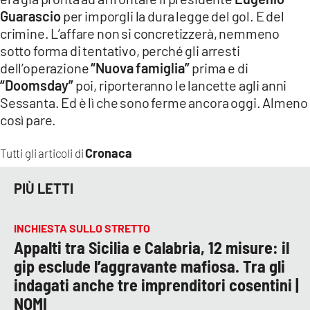
Guarascio
per imporgli la dura legge del gol. E del
crimine. L’affare non si concretizzerà, nemmeno
sotto forma di tentativo, perché gli arresti
dell’operazione
“Nuova famiglia”
prima e di
“Doomsday”
poi, riporteranno le lancette agli anni
Sessanta. Ed è lì che sono ferme ancora oggi. Almeno
così pare.
Cronaca
Tutti gli articoli di
PIÙ LETTI
INCHIESTA SULLO STRETTO
Appalti tra Sicilia e Calabria, 12 misure: il
gip esclude l’aggravante mafiosa. Tra gli
indagati anche tre imprenditori cosentini |
NOMI