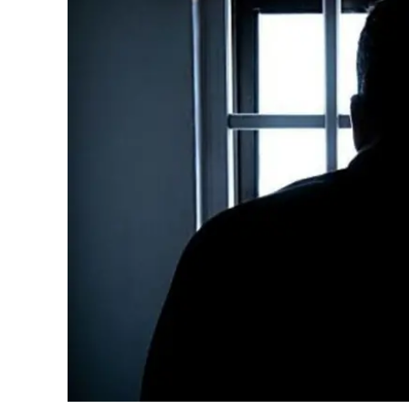
Cultura
Ambiente
Streaming
LaC TV
Lac Network
LaC OnAir
LaC
Network
lacplay.it
lactv.it