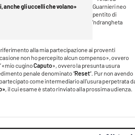
 anche gli uccelli che volano»
riferimento alla mia partecipazione ai proventi
a occasione non ho percepito alcun compenso», ovvero
” «mio cugino
Caputo
», ovvero la presunta usura
cedimento penale denominato “
Reset
“. Pur non avendo
rtecipato come intermediario all’usura perpetrata d
o»
, il cui esame è stato rinviato alla prossima udienza.