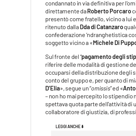
condannato in via definitiva per l’om
direttamente da
Roberto Porcaro
c
presentò come fratello, vicino a lui 
ritenuto dalla
Dda di Catanzaro
qual
confederazione ‘ndranghetistica cos
soggetto vicino a «
Michele Di Pupp
Sul fronte del “
pagamento degli sti
riferire delle modalità di gestione d
occuparsi della distribuzione degli s
conto del gruppo e, per quanto di m
D’Elia
», segue un “
omissis
” ed «
Anto
– non ho mai percepito lo stipendi
spettava quota parte dell’attività di
collaboratore di giustizia, di profe
LEGGI ANCHE ⬇️