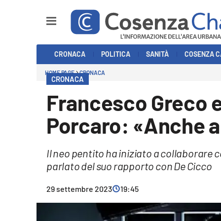
Sezioni
CRONACA
POLITICA
SANITÀ
COSENZA C
Cronaca
HOME PAGE
CRONACA
CRONACA
Politica
Francesco Greco e 
Cosenza Calcio
Porcaro: «Anche ai
Economia e Lavoro
Il neo pentito ha iniziato a collaborare 
Italia Mondo
parlato del suo rapporto con De Cicco
Sanità
29 settembre 2023
19:45
Sport