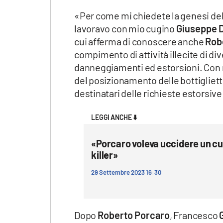
Apple
«Per come mi chiedete la genesi dell
lavoravo con mio cugino
Giuseppe 
cui afferma di conoscere anche
Rob
compimento di attività illecite di di
Vai
danneggiamenti ed estorsioni. Con 
del posizionamento delle bottigliett
destinatari delle richieste estors
LEGGI ANCHE ⬇️
«Porcaro voleva uccidere un cug
killer»
29 Settembre 2023 16:30
Dopo
Roberto Porcaro
, Francesco