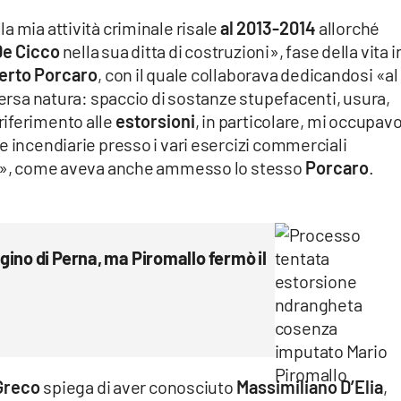
a mia attività criminale risale
al 2013-2014
allorché
De Cicco
nella sua ditta di costruzioni», fase della vita i
erto Porcaro
, con il quale collaborava dedicandosi «al
versa natura: spaccio di sostanze stupefacenti, usura,
riferimento alle
estorsioni
, in particolare, mi occupav
e incendiarie presso i vari esercizi commerciali
ive», come aveva anche ammesso lo stesso
Porcaro
.
ino di Perna, ma Piromallo fermò il
Greco
spiega di aver conosciuto
Massimiliano D’Elia
,