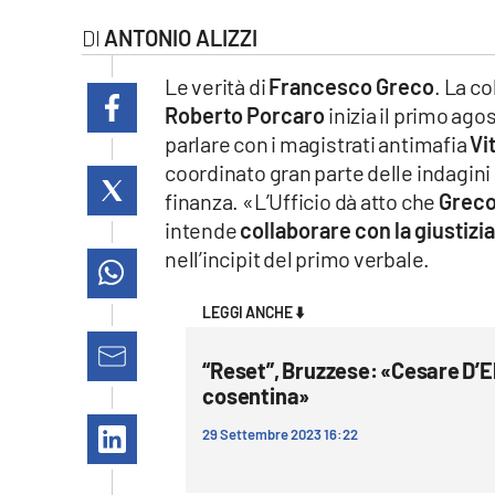
laconair.it
ANTONIO ALIZZI
lacitymag.it
Le verità di
Francesco Greco
. La co
Roberto Porcaro
inizia il primo ago
ilreggino.it
parlare con i magistrati antimafia
Vi
coordinato gran parte delle indagini
cosenzachannel.it
finanza. «L’Ufficio dà atto che
Grec
intende
collaborare con la giustizi
ilvibonese.it
nell’incipit del primo verbale.
catanzarochannel.it
LEGGI ANCHE ⬇️
lacapitalenews.it
“Reset”, Bruzzese: «Cesare D’El
cosentina»
App
29 Settembre 2023 16:22
Android