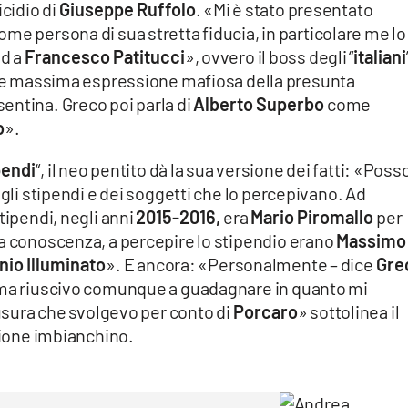
icidio di
Giuseppe Ruffolo
. «Mi è stato presentato
ome persona di sua stretta fiducia, in particolare me lo
ed a
Francesco Patitucci
», ovvero il boss degli “
italiani
e massima espressione mafiosa della presunta
entina. Greco poi parla di
Alberto Superbo
come
o
».
pendi
“, il neo pentito dà la sua versione dei fatti: «Poss
egli stipendi e dei soggetti che lo percepivano. Ad
tipendi, negli anni
2015-2016,
era
Mario Piromallo
per
ia conoscenza, a percepire lo stipendio erano
Massimo
nio Illuminato
». E ancora: «Personalmente – dice
Gre
o ma riuscivo comunque a guadagnare in quanto mi
 usura che svolgevo per conto di
Porcaro
» sottolinea il
ssione imbianchino.