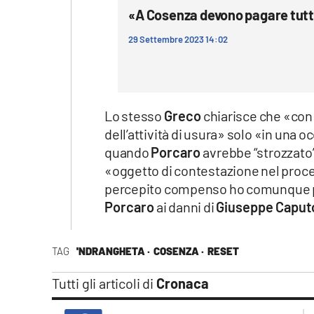
«A Cosenza devono pagare tutti,
29 Settembre 2023 14:02
Lo stesso
Greco
chiarisce che «con 
dell’attività di usura» solo «in un
quando
Porcaro
avrebbe “strozzato
«oggetto di contestazione nel pro
percepito compenso ho comunque pa
Porcaro
ai danni di
Giuseppe Caput
TAG
'NDRANGHETA ·
COSENZA ·
RESET
Tutti gli articoli di
Cronaca