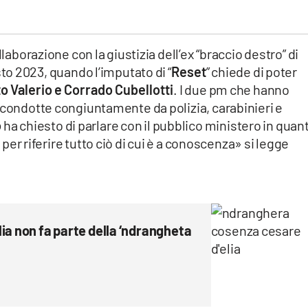
llaborazione con la giustizia dell’ex “braccio destro” di
sto 2023, quando l’imputato di “
Reset
” chiede di poter
to Valerio e Corrado Cubellotti
. I due pm che hanno
 condotte congiuntamente da polizia, carabinieri e
o
ha chiesto di parlare con il pubblico ministero in quan
a
per riferire tutto ciò di cui è a conoscenza» si legge
ia non fa parte della ‘ndrangheta