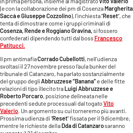
in prima persona, insieme al magistrato
Vito Valerio
(e con la collaborazione dei pm di Cosenza
Margherita
Saccà e Giuseppe Cozzolino
), l’inchiesta “
Reset
“, che
tenta di dimostrare come i gruppi criminali di
Cosenza, Rende e Roggiano Gravina,
si fossero
confederati dipendendo tutti dal boss
Francesco
Patitucci.
Il pm antimafia
Corrado Cubellotti
, nell’udienza
svoltasi il 27 novembre presso l’aula bunker del
tribunale di Catanzaro, ha parlato sostanzialmente
del gruppo degli
Abbruzzese “Banana”
e delle fitte
relazioni di tipo illecito tra
Luigi Abbruzzese e
Roberto Porcaro
, posizione delineata nelle
precedenti sedute processuali dal togato
Vito
Valerio
. Un argomento su cui torneremo più avanti.
Prossima udienza di “
Reset
” fissata per il 9 dicembre,
mentre le richieste della
Dda di Catanzaro
saranno
avanzate il 21 dicembre.