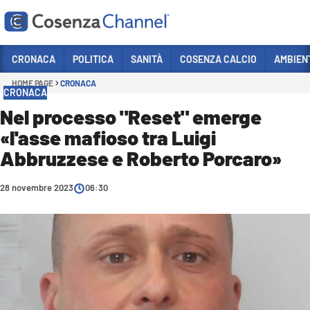
Vai
CRONACA
POLITICA
SANITÀ
COSENZA CALCIO
AMBIEN
HOME PAGE
CRONACA
Sezioni
CRONACA
CRONACA
Nel processo "Reset" emerge
«l'asse mafioso tra Luigi
POLITICA
Abbruzzese e Roberto Porcaro»
COSENZA CALCIO
ECONOMIA E LAVORO
28 novembre 2023
06:30
ITALIA MONDO
SANITÀ
SPORT
CULTURA