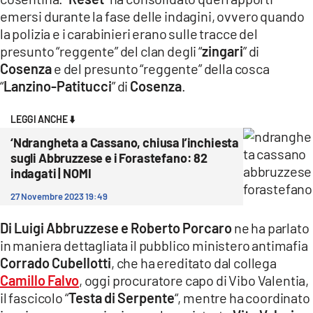
COSENZACHANNEL.IT
emersi durante la fase delle indagini, ovvero quando
ILVIBONESE.IT
la polizia e i carabinieri erano sulle tracce del
presunto “reggente” del clan degli “
zingari
” di
CATANZAROCHANNEL.IT
Cosenza
e del presunto “reggente” della cosca
LACAPITALENEWS.IT
“
Lanzino-Patitucci
” di
Cosenza
.
LEGGI ANCHE ⬇️
App
‘Ndrangheta a Cassano, chiusa l’inchiesta
ANDROID
sugli Abbruzzese e i Forastefano: 82
APPLE
indagati | NOMI
27 Novembre 2023 19:49
Di Luigi Abbruzzese e Roberto Porcaro
ne ha parlato
in maniera dettagliata il pubblico ministero antimafia
Corrado Cubellotti
, che ha ereditato dal collega
Camillo Falvo
, oggi procuratore capo di Vibo Valentia,
il fascicolo “
Testa di Serpente
“, mentre ha coordinato