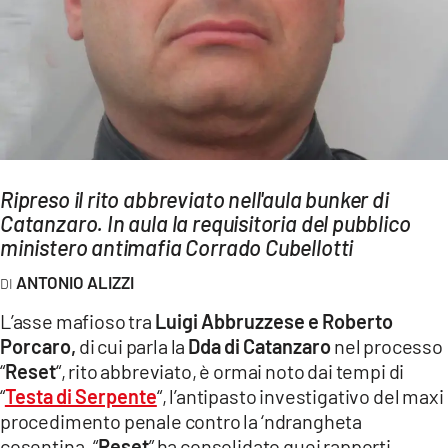
AMBIENTE
Streaming
LAC TV
LAC NETWORK
LAC ONAIR
Ripreso il rito abbreviato nell'aula bunker di
Catanzaro. In aula la requisitoria del pubblico
LaC
Network
ministero antimafia Corrado Cubellotti
LACPLAY.IT
ANTONIO ALIZZI
LACTV.IT
L’asse mafioso tra
Luigi Abbruzzese e Roberto
LACONAIR.IT
Porcaro,
di cui parla la
Dda di Catanzaro
nel processo
“
Reset
“, rito abbreviato, è ormai noto dai tempi di
LACITYMAG.IT
“
Testa di Serpente
“, l’antipasto investigativo del maxi
ILREGGINO.IT
procedimento penale contro la ‘ndrangheta
cosentina. “
Reset
” ha consolidato quei rapporti