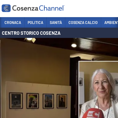
Vai
CRONACA
POLITICA
SANITÀ
COSENZA CALCIO
AMBIEN
CENTRO STORICO COSENZA
Sezioni
CRONACA
POLITICA
COSENZA CALCIO
ECONOMIA E LAVORO
ITALIA MONDO
SANITÀ
SPORT
CULTURA