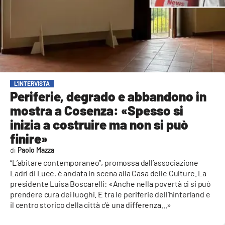
AMBIENTE
Streaming
LAC TV
LAC NETWORK
LAC ONAIR
L’INTERVISTA
Periferie, degrado e abbandono in
mostra a Cosenza: «Spesso si
LaC
Network
inizia a costruire ma non si può
LACPLAY.IT
finire»
Paolo Mazza
LACTV.IT
“L’abitare contemporaneo”, promossa dall’associazione
LACONAIR.IT
Ladri di Luce, è andata in scena alla Casa delle Culture. La
presidente Luisa Boscarelli: «Anche nella povertà ci si può
LACITYMAG.IT
prendere cura dei luoghi. E tra le periferie dell’hinterland e
il centro storico della città c’è una differenza...»
ILREGGINO.IT