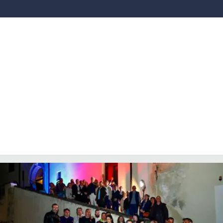
COSENZACHANNEL.IT
ILVIBONESE.IT
CATANZAROCHANNEL.IT
LACAPITALENEWS.IT
App
ANDROID
APPLE