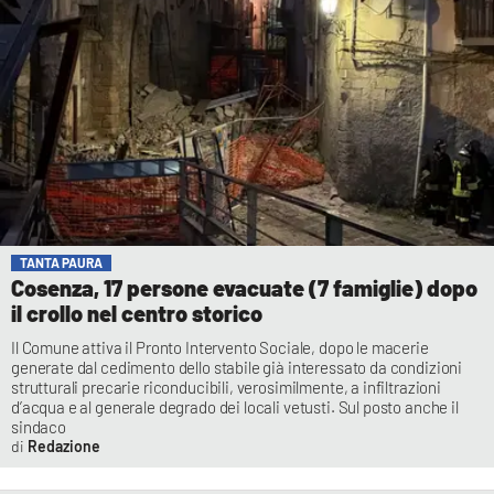
TANTA PAURA
Cosenza, 17 persone evacuate (7 famiglie) dopo
il crollo nel centro storico
Il Comune attiva il Pronto Intervento Sociale, dopo le macerie
generate dal cedimento dello stabile già interessato da condizioni
strutturali precarie riconducibili, verosimilmente, a infiltrazioni
d’acqua e al generale degrado dei locali vetusti. Sul posto anche il
sindaco
Redazione