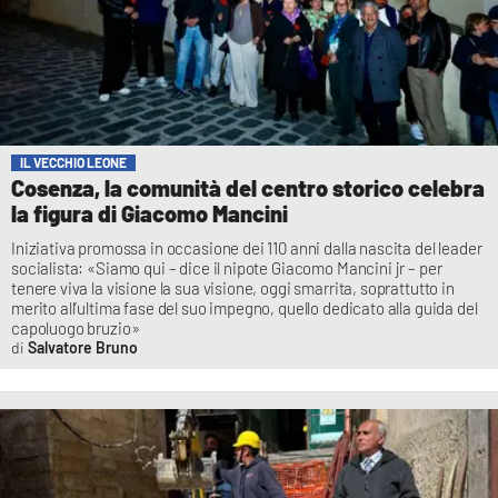
IL VECCHIO LEONE
Cosenza, la comunità del centro storico celebra
la figura di Giacomo Mancini
Iniziativa promossa in occasione dei 110 anni dalla nascita del leader
socialista: «Siamo qui – dice il nipote Giacomo Mancini jr – per
tenere viva la visione la sua visione, oggi smarrita, soprattutto in
merito all’ultima fase del suo impegno, quello dedicato alla guida del
capoluogo bruzio»
Salvatore Bruno