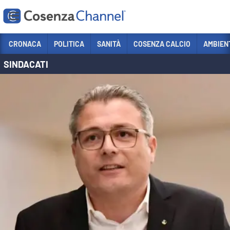
Vai
CRONACA
POLITICA
SANITÀ
COSENZA CALCIO
AMBIEN
SINDACATI
Sezioni
CRONACA
POLITICA
COSENZA CALCIO
ECONOMIA E LAVORO
ITALIA MONDO
SANITÀ
SPORT
CULTURA