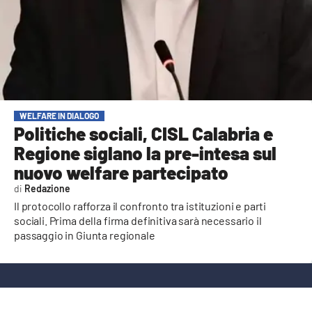
AMBIENTE
Streaming
LAC TV
LAC NETWORK
LAC ONAIR
WELFARE IN DIALOGO
Politiche sociali, CISL Calabria e
Regione siglano la pre-intesa sul
LaC
Network
nuovo welfare partecipato
LACPLAY.IT
Redazione
Il protocollo rafforza il confronto tra istituzioni e parti
LACTV.IT
sociali. Prima della firma definitiva sarà necessario il
passaggio in Giunta regionale
LACONAIR.IT
LACITYMAG.IT
ILREGGINO.IT