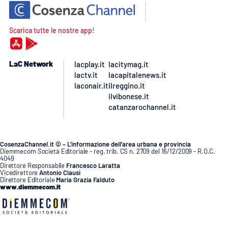
Scarica tutte le nostre app!
LaC Network
lacplay.it
lacitymag.it
lactv.it
lacapitalenews.it
laconair.it
ilreggino.it
ilvibonese.it
catanzarochannel.it
CosenzaChannel.it © – L’informazione dell’area urbana e provincia
Diemmecom Società Editoriale - reg. trib. CS n. 2709 del 16/12/2009 - R.O.C.
4049
Direttore Responsabile
Francesco Laratta
Vicedirettore
Antonio Clausi
Direttore Editoriale
Maria Grazia Falduto
www.diemmecom.it