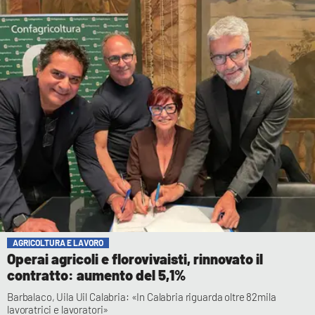
AGRICOLTURA E LAVORO
Operai agricoli e florovivaisti, rinnovato il
contratto: aumento del 5,1%
Barbalaco, Uila Uil Calabria: «In Calabria riguarda oltre 82mila
lavoratrici e lavoratori»