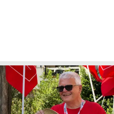
COSENZACHANNEL.IT
ILVIBONESE.IT
CATANZAROCHANNEL.IT
LACAPITALENEWS.IT
App
ANDROID
APPLE