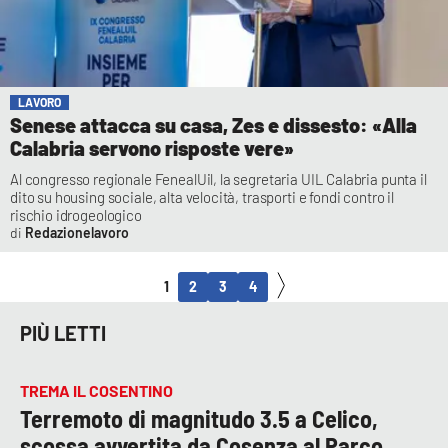
LAVORO
Senese attacca su casa, Zes e dissesto: «Alla
Calabria servono risposte vere»
Al congresso regionale FenealUil, la segretaria UIL Calabria punta il
dito su housing sociale, alta velocità, trasporti e fondi contro il
rischio idrogeologico
Redazionelavoro
1
2
3
4
PIÙ LETTI
TREMA IL COSENTINO
Terremoto di magnitudo 3.5 a Celico,
scossa avvertita da Cosenza al Parco