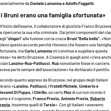
COSENZACHANNEL.IT
aterialmente da
Daniele Lamanna e Adolfo Foggetti.
ILVIBONESE.IT
«I Bruni erano una famiglia sfortunata»
CATANZAROCHANNEL.IT
ll’inizio dell’esame, il collaboratore di giustizia Franco Bruzzes
LACAPITALENEWS.IT
a ripercorso la sua vita criminale. Dai primi componenti del cla
egli “
zingari
” alla fusione con la cosca
Bruni “Bella bella”.
«Non
App
olevo questo accordo perché ritenevo che fossero una famigli
ANDROID
fortunata, ma
Carlo Lamanna
mi convinse a sugellare questa
ntesa» ha detto Bruzzese. A Cosenza in quegli anni «c’era anch
APPLE
l clan
Lanzino-Ruà-Patitucci
.
Ruà
nonostante fosse in carcere,
aceva parte sempre dell’associazione» ha dichiarato il pentito.
econdo quanto appreso da Bruzzese, nel gruppo degli italiani
’erano «
Lanzino, Patitucci, i fratelli Michele, Umberto e
iovanni Di Puppo, i Chirillo
, un certo
Max
di cui non ricordo il
ome e il cognome,
Franco Presta, Antonio Presta,
Roberto
resta
, insomma quelli di
Tarsia
». Con gli italiani «avevamo
empre un quieto vivere, quando facevamo gli assalti ai furgoni