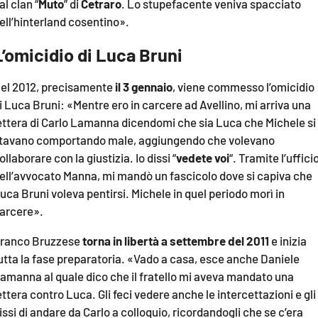
al clan “
Muto
” di
Cetraro
. Lo stupefacente veniva spacciato
ell’hinterland cosentino».
L’omicidio di Luca Bruni
el 2012, precisamente
il 3 gennaio
, viene commesso l’omicidio
i Luca Bruni: «Mentre ero in carcere ad Avellino, mi arriva una
ettera di Carlo Lamanna dicendomi che sia Luca che Michele si
tavano comportando male, aggiungendo che volevano
ollaborare con la giustizia. Io dissi “
vedete voi
“. Tramite l’uffici
ell’avvocato Manna, mi mandò un fascicolo dove si capiva che
uca Bruni voleva pentirsi. Michele in quel periodo morì in
arcere».
ranco Bruzzese
torna in libertà a settembre del 2011
e inizia
utta la fase preparatoria. «Vado a casa, esce anche Daniele
amanna al quale dico che il fratello mi aveva mandato una
ettera contro Luca. Gli feci vedere anche le intercettazioni e gli
issi di andare da Carlo a colloquio, ricordandogli che se c’era