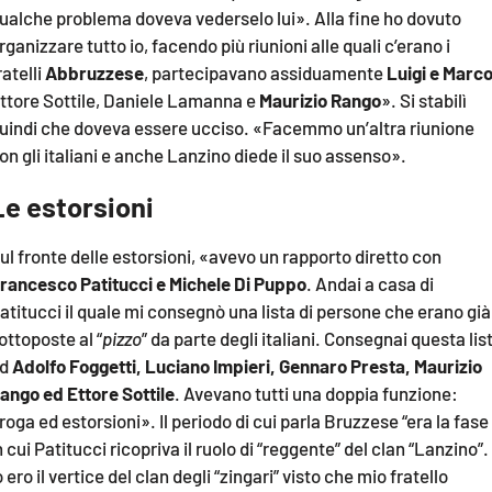
ualche problema doveva vederselo lui». Alla fine ho dovuto
rganizzare tutto io, facendo più riunioni alle quali c’erano i
ratelli
Abbruzzese
, partecipavano assiduamente
Luigi e Marco
ttore Sottile, Daniele Lamanna e
Maurizio Rango
». Si stabilì
uindi che doveva essere ucciso. «Facemmo un’altra riunione
on gli italiani e anche Lanzino diede il suo assenso».
Le estorsioni
ul fronte delle estorsioni, «avevo un rapporto diretto con
rancesco Patitucci e Michele Di Puppo
. Andai a casa di
atitucci il quale mi consegnò una lista di persone che erano già
ottoposte al “
pizzo
” da parte degli italiani. Consegnai questa lis
ad
Adolfo Foggetti, Luciano Impieri, Gennaro Presta, Maurizio
ango ed Ettore Sottile
. Avevano tutti una doppia funzione:
roga ed estorsioni». Il periodo di cui parla Bruzzese “era la fase
n cui Patitucci ricopriva il ruolo di “reggente” del clan “Lanzino”.
o ero il vertice del clan degli “zingari” visto che mio fratello