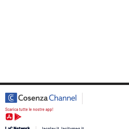
Scarica tutte le nostre app!
LaC Network
lacplay.it
lacitymag.it