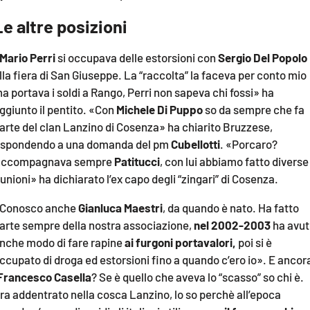
Le altre posizioni
Mario Perri
si occupava delle estorsioni con
Sergio Del Popolo
lla fiera di San Giuseppe. La “raccolta” la faceva per conto mio
a portava i soldi a Rango, Perri non sapeva chi fossi» ha
ggiunto il pentito. «Con
Michele Di Puppo
so da sempre che fa
arte del clan Lanzino di Cosenza» ha chiarito Bruzzese,
ispondendo a una domanda del pm
Cubellotti
. «Porcaro?
ccompagnava sempre
Patitucci
, con lui abbiamo fatto diverse
iunioni» ha dichiarato l’ex capo degli “zingari” di Cosenza.
Conosco anche
Gianluca Maestri
, da quando è nato. Ha fatto
arte sempre della nostra associazione,
nel 2002-2003
ha avut
nche modo di fare rapine
ai furgoni portavalori,
poi si è
ccupato di droga ed estorsioni fino a quando c’ero io». E ancor
Francesco Casella
? Se è quello che aveva lo “scasso” so chi è.
ra addentrato nella cosca Lanzino, lo so perchè all’epoca