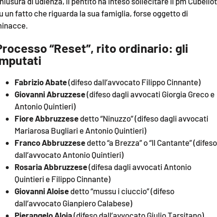
hiusura di udienza, il pentito ha inteso sollecitare il pm Cubellot
u un fatto che riguarda la sua famiglia, forse oggetto di
inacce.
Processo “Reset”, rito ordinario: gli
imputati
Fabrizio Abate
(difeso dall’avvocato Filippo Cinnante)
Giovanni Abruzzese
(difeso dagli avvocati Giorgia Greco e
Antonio Quintieri)
Fiore Abbruzzese
detto “Ninuzzo” (difeso dagli avvocati
Mariarosa Bugliari e Antonio Quintieri)
Franco Abbruzzese
detto “a Brezza” o “Il Cantante” (difeso
dall’avvocato Antonio Quintieri)
Rosaria Abbruzzese
(difesa dagli avvocati Antonio
Quintieri e Filippo Cinnante)
Giovanni Aloise
detto “mussu i ciuccio” (difeso
dall’avvocato Gianpiero Calabese)
Pierangelo Aloia
(difeso dall’avvocato Giulio Tarsitano)