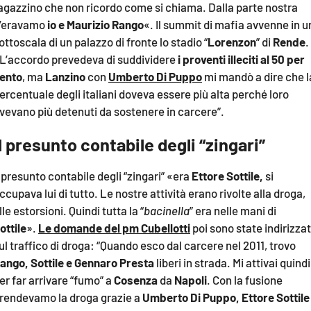
agazzino che non ricordo come si chiama. Dalla parte nostra
’eravamo
io e Maurizio Rango
«. Il summit di mafia avvenne in u
ottoscala di un palazzo di fronte lo stadio “
Lorenzon
” di
Rende
.
L’accordo prevedeva di suddividere
i proventi illeciti al 50 per
ento
, ma
Lanzino
con
Umberto Di Puppo
mi mandò a dire che l
ercentuale degli italiani doveva essere più alta perché loro
vevano più detenuti da sostenere in carcere”.
Il presunto contabile degli “zingari”
l presunto contabile degli “zingari” «era
Ettore Sottile,
si
ccupava lui di tutto. Le nostre attività erano rivolte alla droga,
lle estorsioni. Quindi tutta la “
bacinella
” era nelle mani di
ottile
».
Le domande del pm Cubellotti
poi sono state indirizza
ul traffico di droga: “Quando esco dal carcere nel 2011, trovo
ango, Sottile e Gennaro Presta
liberi in strada. Mi attivai quindi
er far arrivare “fumo” a
Cosenza
da
Napoli
. Con la fusione
rendevamo la droga grazie a
Umberto Di Puppo, Ettore Sottile