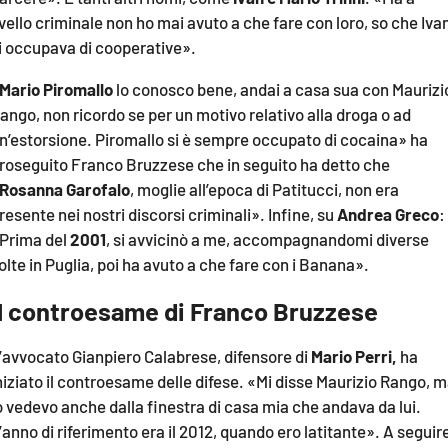
ivello criminale non ho mai avuto a che fare con loro, so che Iva
i occupava di cooperative».
Mario Piromallo
lo conosco bene, andai a casa sua con Maurizi
ango, non ricordo se per un motivo relativo alla droga o ad
n’estorsione. Piromallo si è sempre occupato di cocaina» ha
roseguito Franco Bruzzese che in seguito ha detto che
Rosanna Garofalo
, moglie all’epoca di Patitucci, non era
resente nei nostri discorsi criminali». Infine, su
Andrea Greco
:
Prima del
2001
, si avvicinò a me, accompagnandomi diverse
olte in Puglia, poi ha avuto a che fare con i Banana».
Il controesame di Franco Bruzzese
’avvocato Gianpiero Calabrese, difensore di
Mario Perri,
ha
niziato il controesame delle difese. «Mi disse Maurizio Rango, 
o vedevo anche dalla finestra di casa mia che andava da lui.
’anno di riferimento era il 2012, quando ero latitante». A seguir