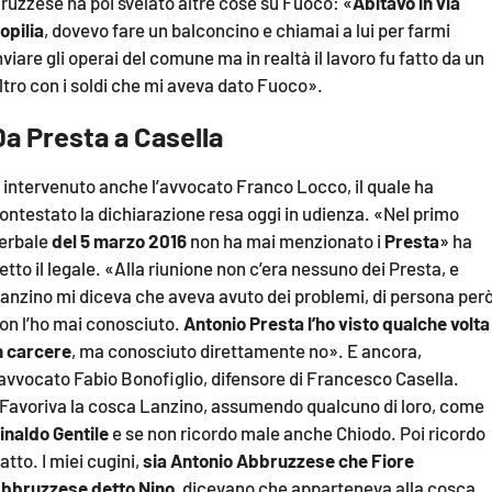
ruzzese ha poi svelato altre cose su Fuoco: «
Abitavo in via
opilia
, dovevo fare un balconcino e chiamai a lui per farmi
nviare gli operai del comune ma in realtà il lavoro fu fatto da un
ltro con i soldi che mi aveva dato Fuoco».
Da Presta a Casella
 intervenuto anche l’avvocato Franco Locco, il quale ha
ontestato la dichiarazione resa oggi in udienza. «Nel primo
erbale
del 5 marzo 2016
non ha mai menzionato i
Presta
» ha
etto il legale. «Alla riunione non c’era nessuno dei Presta, e
anzino mi diceva che aveva avuto dei problemi, di persona per
on l’ho mai conosciuto.
Antonio Presta l’ho visto qualche volta
n carcere
, ma conosciuto direttamente no». E ancora,
’avvocato Fabio Bonofiglio, difensore di Francesco Casella.
Favoriva la cosca Lanzino, assumendo qualcuno di loro, come
inaldo Gentile
e se non ricordo male anche Chiodo. Poi ricordo
atto. I miei cugini,
sia Antonio Abbruzzese che Fiore
bbruzzese detto Nino
, dicevano che apparteneva alla cosca