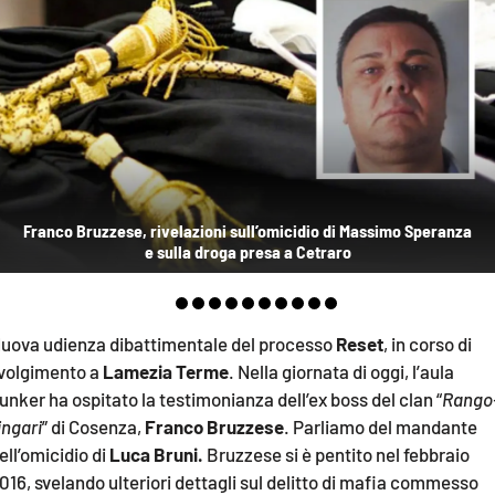
AMBIENTE
Streaming
LAC TV
LAC NETWORK
LAC ONAIR
Franco Bruzzese, rivelazioni sull’omicidio di Massimo Speranza
LaC
e sulla droga presa a Cetraro
Network
LACPLAY.IT
LACTV.IT
uova udienza dibattimentale del processo
Reset
, in corso di
volgimento a
Lamezia Terme
. Nella giornata di oggi, l’aula
LACONAIR.IT
unker ha ospitato la testimonianza dell’ex boss del clan “
Rango
LACITYMAG.IT
ingari
” di Cosenza,
Franco Bruzzese
. Parliamo del mandante
ell’omicidio di
Luca Bruni.
Bruzzese si è pentito nel febbraio
ILREGGINO.IT
016, svelando ulteriori dettagli sul delitto di mafia commesso