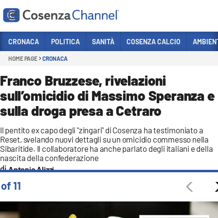
Vai
CRONACA
POLITICA
SANITÀ
COSENZA CALCIO
AMBIEN
HOME PAGE
CRONACA
Sezioni
CRONACA
Franco Bruzzese, rivelazioni
sull’omicidio di Massimo Speranza e
POLITICA
sulla droga presa a Cetraro
COSENZA CALCIO
ECONOMIA E LAVORO
Il pentito ex capo degli "zingari" di Cosenza ha testimoniato a
Reset, svelando nuovi dettagli su un omicidio commesso nella
ITALIA MONDO
Sibaritide. Il collaboratore ha anche parlato degli italiani e della
nascita della confederazione
SANITÀ
Antonio Alizzi
SPORT
 of 11
CULTURA