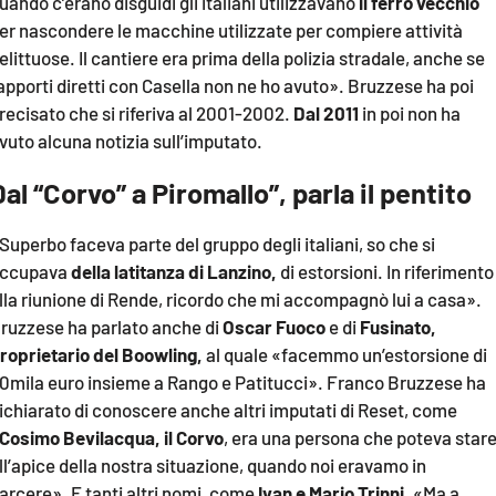
uando c’erano disguidi gli italiani utilizzavano
il ferro vecchio
er nascondere le macchine utilizzate per compiere attività
elittuose. Il cantiere era prima della polizia stradale, anche se
apporti diretti con Casella non ne ho avuto». Bruzzese ha poi
recisato che si riferiva al 2001-2002.
Dal 2011
in poi non ha
vuto alcuna notizia sull’imputato.
Dal “Corvo” a Piromallo”, parla il pentito
Superbo faceva parte del gruppo degli italiani, so che si
ccupava
della latitanza di Lanzino,
di estorsioni. In riferimento
lla riunione di Rende, ricordo che mi accompagnò lui a casa».
ruzzese ha parlato anche di
Oscar Fuoco
e di
Fusinato,
roprietario del Boowling,
al quale «facemmo un’estorsione di
0mila euro insieme a Rango e Patitucci». Franco Bruzzese ha
ichiarato di conoscere anche altri imputati di Reset, come
Cosimo Bevilacqua, il Corvo
, era una persona che poteva star
ll’apice della nostra situazione, quando noi eravamo in
arcere». E tanti altri nomi, come
Ivan e Mario Trinni
. «Ma a