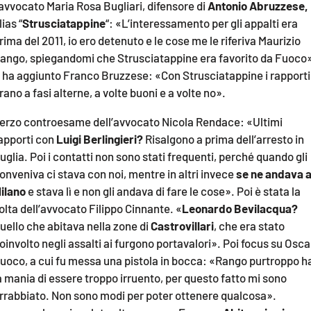
’avvocato Maria Rosa Bugliari, difensore di
Antonio Abruzzese,
lias “
Strusciatappine
“: «L’interessamento per gli appalti era
rima del 2011, io ero detenuto e le cose me le riferiva Maurizio
ango, spiegandomi che Strusciatappine era favorito da Fuoco
 ha aggiunto Franco Bruzzese: «Con Strusciatappine i rapporti
rano a fasi alterne, a volte buoni e a volte no».
erzo controesame dell’avvocato Nicola Rendace: «Ultimi
apporti con
Luigi Berlingieri?
Risalgono a prima dell’arresto in
uglia. Poi i contatti non sono stati frequenti, perché quando gli
onveniva ci stava con noi, mentre in altri invece
se ne andava 
ilano
e stava lì e non gli andava di fare le cose». Poi è stata la
olta dell’avvocato Filippo Cinnante. «
Leonardo Bevilacqua?
uello che abitava nella zone di
Castrovillari
, che era stato
oinvolto negli assalti ai furgono portavalori». Poi focus su Osca
uoco, a cui fu messa una pistola in bocca: «Rango purtroppo h
a mania di essere troppo irruento, per questo fatto mi sono
rrabbiato. Non sono modi per poter ottenere qualcosa».