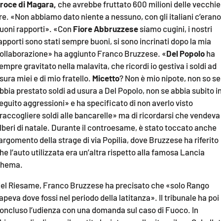
roce di Magara,
che avrebbe fruttato 600 milioni delle vecchie
ire. «Non abbiamo dato niente a nessuno, con gli italiani c’erano
uoni rapporti». «Con
Fiore Abbruzzese
siamo cugini, i nostri
apporti sono stati sempre buoni, si sono incrinati dopo la mia
ollaborazione» ha aggiunto Franco Bruzzese. «
Del Popolo
ha
empre gravitato nella malavita, che ricordi io gestiva i soldi ad
sura miei e di mio fratello.
Micetto
? Non è mio nipote, non so se
bbia prestato soldi ad usura a Del Popolo, non se abbia subito i
eguito aggressioni» e ha specificato di non averlo visto
raccogliere soldi alle bancarelle» ma di ricordarsi che vendeva
lberi di natale. Durante il controesame, è stato toccato anche
’argomento della strage di via Popilia, dove Bruzzese ha riferito
he l’auto utilizzata era un’altra rispetto alla famosa Lancia
hema.
el Riesame, Franco Bruzzese ha precisato che «solo Rango
apeva dove fossi nel periodo della latitanza». Il tribunale ha poi
oncluso l’udienza con una domanda sul caso di Fuoco. In