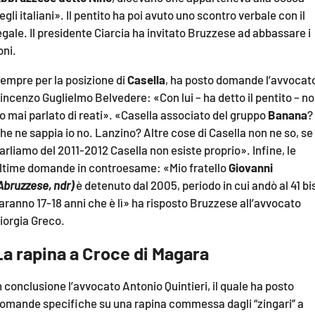
egli italiani». Il pentito ha poi avuto uno scontro verbale con il
egale. Il presidente Ciarcia ha invitato Bruzzese ad abbassare i
oni.
empre per la posizione di
Casella
, ha posto domande l’avvocat
incenzo Guglielmo Belvedere: «Con lui – ha detto il pentito – n
o mai parlato di reati». «Casella associato del gruppo
Banana
?
he ne sappia io no. Lanzino? Altre cose di Casella non ne so, se
arliamo del 2011-2012 Casella non esiste proprio». Infine, le
ltime domande in controesame: «Mio fratello
Giovanni
Abruzzese, ndr)
è detenuto dal 2005, periodo in cui andò al 41 bi
aranno 17-18 anni che è lì» ha risposto Bruzzese all’avvocato
iorgia Greco.
La rapina a Croce di Magara
n conclusione l’avvocato Antonio Quintieri, il quale ha posto
omande specifiche su una rapina commessa dagli “zingari” a