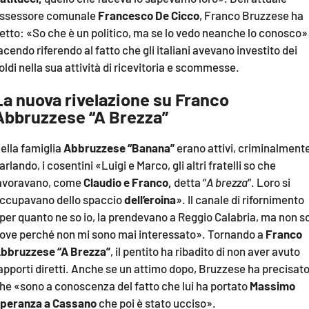
ssessore comunale
Francesco De Cicco
, Franco Bruzzese ha
etto: «So che è un politico, ma se lo vedo neanche lo conosco»
acendo riferendo al fatto che gli italiani avevano investito dei
oldi nella sua attività di ricevitoria e scommesse.
La nuova rivelazione su Franco
Abbruzzese “A Brezza”
ella famiglia
Abbruzzese “Banana”
erano attivi, criminalment
arlando, i cosentini «Luigi e Marco, gli altri fratelli so che
avoravano, come
Claudio e Franco,
detta “
A brezza
“. Loro si
ccupavano dello spaccio
dell’eroina
». Il canale di rifornimento
per quanto ne so io, la prendevano a Reggio Calabria, ma non s
ove perché non mi sono mai interessato». Tornando a
Franco
bbruzzese “A Brezza”
, il pentito ha ribadito di non aver avuto
apporti diretti. Anche se un attimo dopo, Bruzzese ha precisat
he «sono a conoscenza del fatto che lui ha portato
Massimo
peranza a Cassano
che poi è stato ucciso».