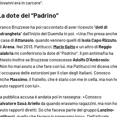
iovanni era in carcere”.
La dote del “Padrino”
ranco Bruzzese ha poi raccontato di aver ricevuto “
doti di
ndrangheta
” dall’inizio del Duemila in poi. «Una l’ho presa anch
 casa di
Attanasio
, quando vennero quelli di
Isola Capo Rizzuto
li
Arena
. Nel 2013, Patitucci,
Mario Gatto
e un altro di
Reggio
alabria
mi conferirono la dote di “
Padrino
“. Il pm antimafia ha
hiesto inoltre se Bruzzese conoscesse
Adolfo D’Ambrosio
:
Non ho mai avuto a che fare con lui, ma Patitucci mi diceva ch
i occupava delle estorsioni per il clan degli italiani. Conosco
nche
Massimo
, il fratello, che è stato con me in cella, ma non h
vuto rapporti con lui».
a pubblica accusa è andata poi in rassegna: «Conosco
alvatore Sasà Ariello
da quando eravamo ragazzini, ma non ho
vuto rapporti diretti. So che faceva parte del gruppo
Lanzino-
atitucci,
quello che faceva lo sapevamo loro». Dell’attuale