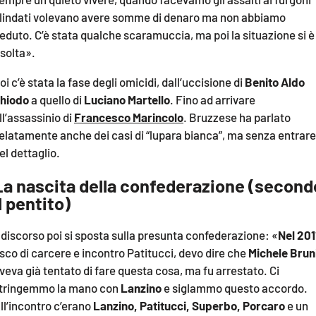
lindati volevano avere somme di denaro ma non abbiamo
eduto. C’è stata qualche scaramuccia, ma poi la situazione si è
isolta».
oi c’è stata la fase degli omicidi, dall’uccisione di
Benito Aldo
hiodo
a quello di
Luciano Martello
. Fino ad arrivare
ll’assassinio di
Francesco Marincolo
. Bruzzese ha parlato
elatamente anche dei casi di “lupara bianca”, ma senza entrare
el dettaglio.
La nascita della confederazione (second
l pentito)
l discorso poi si sposta sulla presunta confederazione: «
Nel 201
sco di carcere e incontro Patitucci, devo dire che
Michele Brun
veva già tentato di fare questa cosa, ma fu arrestato. Ci
tringemmo la mano con
Lanzino
e siglammo questo accordo.
ll’incontro c’erano
Lanzino, Patitucci, Superbo, Porcaro
e un