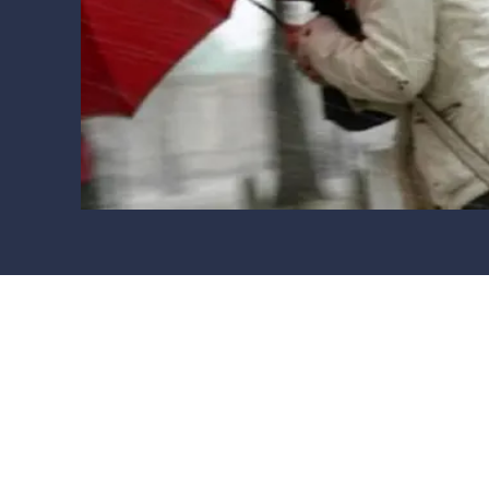
Cultura
Ambiente
Streaming
LaC TV
Lac Network
LaC OnAir
LaC
Network
lacplay.it
lactv.it