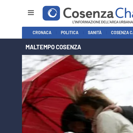
Sezioni
CRONACA
POLITICA
SANITÀ
COSENZA C
Cronaca
MALTEMPO COSENZA
Politica
Cosenza Calcio
Economia e Lavoro
Italia Mondo
Sanità
Sport