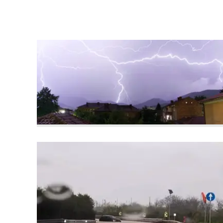
laconair.it
lacitymag.it
ilreggino.it
cosenzachannel.it
ilvibonese.it
catanzarochannel.it
lacapitalenews.it
App
Android