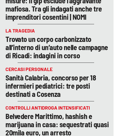
misure: il gip esclude l’aggravante
mafiosa. Tra gli indagati anche tre
imprenditori cosentini | NOMI
LA TRAGEDIA
Trovato un corpo carbonizzato
all’interno di un’auto nelle campagne
di Ricadi: indagini in corso
CERCASI PERSONALE
Sanità Calabria, concorso per 18
infermieri pediatrici: tre posti
destinati a Cosenza
CONTROLLI ANTIDROGA INTENSIFICATI
Belvedere Marittimo, hashish e
marijuana in casa: sequestrati quasi
20mila euro, un arresto