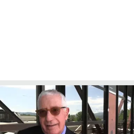
COSENZACHANNEL.IT
ILVIBONESE.IT
CATANZAROCHANNEL.IT
LACAPITALENEWS.IT
App
ANDROID
APPLE