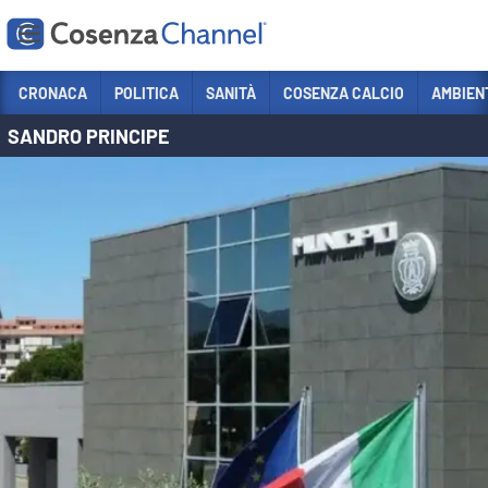
Vai
CRONACA
POLITICA
SANITÀ
COSENZA CALCIO
AMBIEN
SANDRO PRINCIPE
Sezioni
CRONACA
POLITICA
COSENZA CALCIO
ECONOMIA E LAVORO
ITALIA MONDO
SANITÀ
SPORT
CULTURA