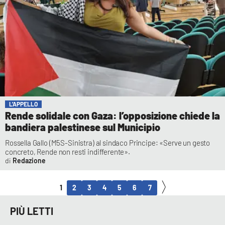
L’APPELLO
Rende solidale con Gaza: l’opposizione chiede la
bandiera palestinese sul Municipio
Rossella Gallo (M5S-Sinistra) al sindaco Principe: «Serve un gesto
concreto, Rende non resti indifferente».
Redazione
1
2
3
4
5
6
7
PIÙ LETTI