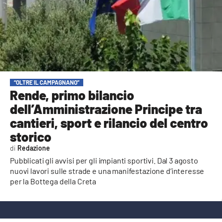
AMBIENTE
Streaming
LAC TV
LAC NETWORK
LAC ONAIR
“OLTRE IL CAMPAGNANO”
Rende, primo bilancio
dell’Amministrazione Principe tra
LaC
Network
cantieri, sport e rilancio del centro
LACPLAY.IT
storico
Redazione
LACTV.IT
Pubblicati gli avvisi per gli impianti sportivi. Dal 3 agosto
LACONAIR.IT
nuovi lavori sulle strade e una manifestazione d’interesse
per la Bottega della Creta
LACITYMAG.IT
ILREGGINO.IT