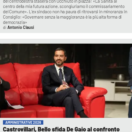
del centrodestra stasera con Occhiuto in piazza: «La Sanità al
centro della mia futura azione, scongiuriamo il commissariamento
del Comune». L’ex sindaco non ha paura di ritrovarsi in minoranza in
Consiglio: «Governare senza la maggioranza è la più alta forma di
democrazia»
Antonio Clausi
AMMINISTRATIVE 2026
Castrovillari, Bello sfida De Gaio al confronto