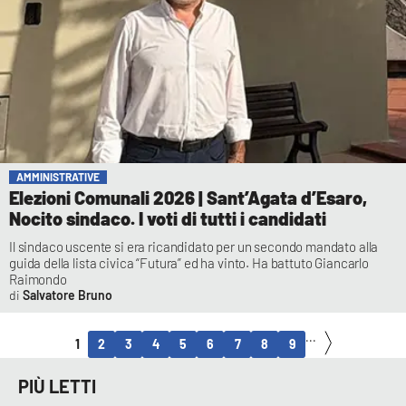
AMMINISTRATIVE
Elezioni Comunali 2026 | Sant’Agata d’Esaro,
Nocito sindaco. I voti di tutti i candidati
Il sindaco uscente si era ricandidato per un secondo mandato alla
guida della lista civica “Futura” ed ha vinto. Ha battuto Giancarlo
Raimondo
Salvatore Bruno
...
1
2
3
4
5
6
7
8
9
PIÙ LETTI