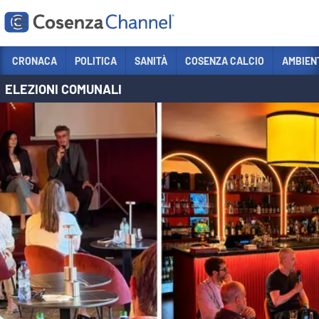
Vai
CRONACA
POLITICA
SANITÀ
COSENZA CALCIO
AMBIEN
ELEZIONI COMUNALI
Sezioni
CRONACA
POLITICA
COSENZA CALCIO
ECONOMIA E LAVORO
ITALIA MONDO
SANITÀ
SPORT
CULTURA