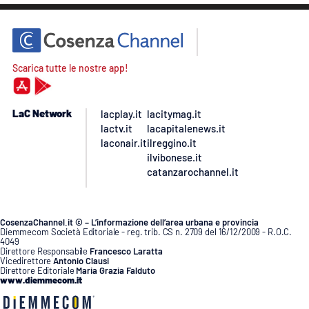
Scarica tutte le nostre app!
LaC Network
lacplay.it
lacitymag.it
lactv.it
lacapitalenews.it
laconair.it
ilreggino.it
ilvibonese.it
catanzarochannel.it
CosenzaChannel.it © – L’informazione dell’area urbana e provincia
Diemmecom Società Editoriale - reg. trib. CS n. 2709 del 16/12/2009 - R.O.C.
4049
Direttore Responsabile
Francesco Laratta
Vicedirettore
Antonio Clausi
Direttore Editoriale
Maria Grazia Falduto
www.diemmecom.it