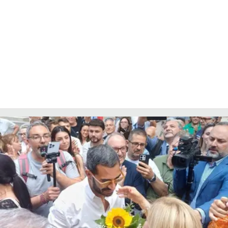
COSENZACHANNEL.IT
ILVIBONESE.IT
CATANZAROCHANNEL.IT
LACAPITALENEWS.IT
App
ANDROID
APPLE