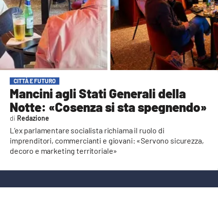
AMBIENTE
Streaming
LAC TV
LAC NETWORK
LAC ONAIR
CITTÀ E FUTURO
Mancini agli Stati Generali della
Notte: «Cosenza si sta spegnendo»
LaC
Network
Redazione
L’ex parlamentare socialista richiama il ruolo di
LACPLAY.IT
imprenditori, commercianti e giovani: «Servono sicurezza,
LACTV.IT
decoro e marketing territoriale»
LACONAIR.IT
LACITYMAG.IT
ILREGGINO.IT