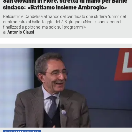
San Giovanni in Fiore, stretta di mano per Barile
sindaco: «Battiamo insieme Ambrogio»
Belcastro e Candelise al fianco del candidato che sfiderà l’uomo del
centrodestra al ballottaggio del 7-8 giugno: «Non ci sono accordi
finalizzati a poltrone, ma solo sui programmi»
Antonio Clausi
SVOLTA ELETTORALE