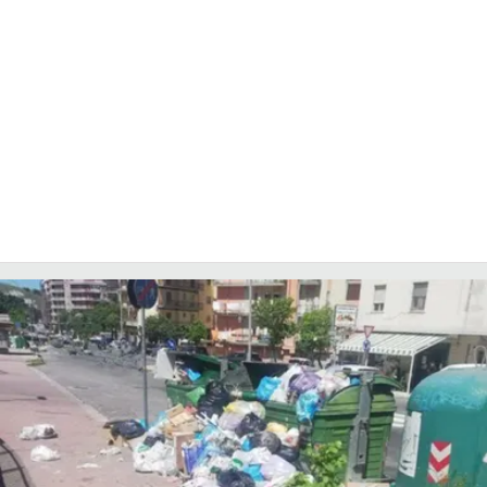
COSENZACHANNEL.IT
ILVIBONESE.IT
CATANZAROCHANNEL.IT
LACAPITALENEWS.IT
App
ANDROID
APPLE