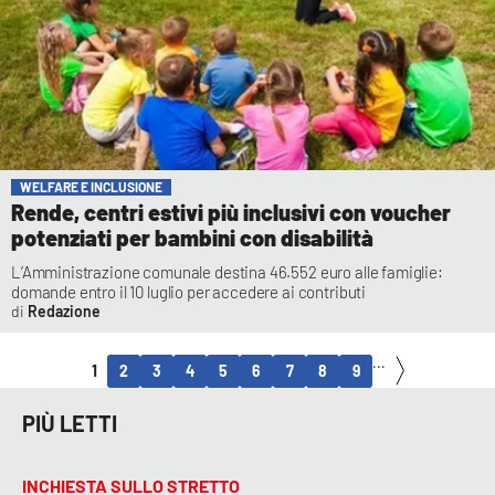
WELFARE E INCLUSIONE
Rende, centri estivi più inclusivi con voucher
potenziati per bambini con disabilità
L’Amministrazione comunale destina 46.552 euro alle famiglie:
domande entro il 10 luglio per accedere ai contributi
Redazione
...
1
2
3
4
5
6
7
8
9
PIÙ LETTI
INCHIESTA SULLO STRETTO