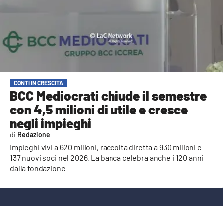
AMBIENTE
Streaming
LAC TV
LAC NETWORK
LAC ONAIR
CONTI IN CRESCITA
BCC Mediocrati chiude il semestre
con 4,5 milioni di utile e cresce
LaC
Network
negli impieghi
LACPLAY.IT
Redazione
Impieghi vivi a 620 milioni, raccolta diretta a 930 milioni e
LACTV.IT
137 nuovi soci nel 2026. La banca celebra anche i 120 anni
dalla fondazione
LACONAIR.IT
LACITYMAG.IT
ILREGGINO.IT