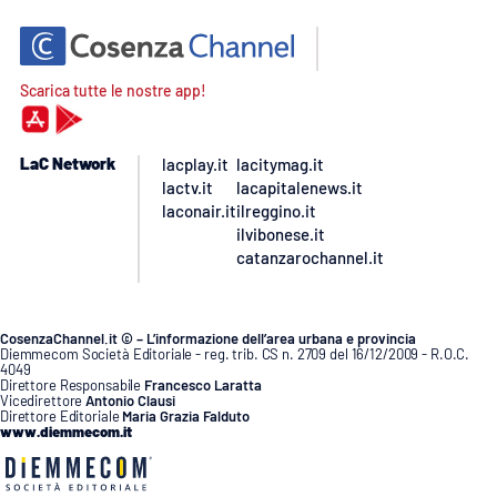
Scarica tutte le nostre app!
LaC Network
lacplay.it
lacitymag.it
lactv.it
lacapitalenews.it
laconair.it
ilreggino.it
ilvibonese.it
catanzarochannel.it
CosenzaChannel.it © – L’informazione dell’area urbana e provincia
Diemmecom Società Editoriale - reg. trib. CS n. 2709 del 16/12/2009 - R.O.C.
4049
Direttore Responsabile
Francesco Laratta
Vicedirettore
Antonio Clausi
Direttore Editoriale
Maria Grazia Falduto
www.diemmecom.it