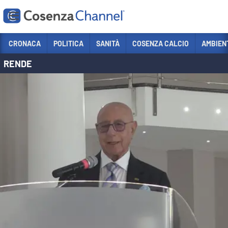
Vai
CRONACA
POLITICA
SANITÀ
COSENZA CALCIO
AMBIEN
RENDE
Sezioni
CRONACA
POLITICA
COSENZA CALCIO
ECONOMIA E LAVORO
ITALIA MONDO
SANITÀ
SPORT
CULTURA