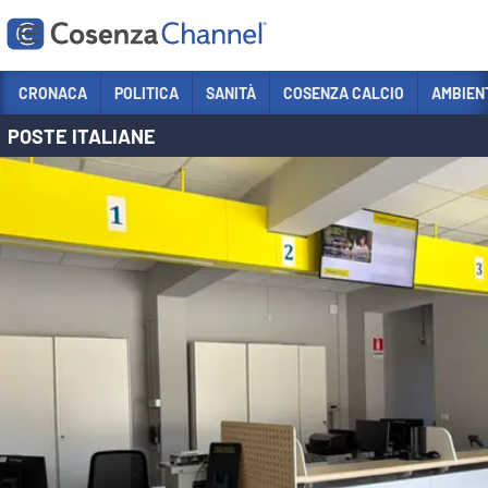
Vai
CRONACA
POLITICA
SANITÀ
COSENZA CALCIO
AMBIEN
POSTE ITALIANE
Sezioni
CRONACA
POLITICA
COSENZA CALCIO
ECONOMIA E LAVORO
ITALIA MONDO
SANITÀ
SPORT
CULTURA