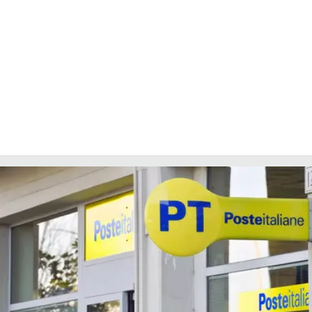
COSENZACHANNEL.IT
ILVIBONESE.IT
CATANZAROCHANNEL.IT
LACAPITALENEWS.IT
App
ANDROID
APPLE