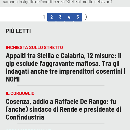
saranno insignite dell’onorificenza “Stelle al merito del lavoro”
1
2
3
4
5
PIÙ LETTI
INCHIESTA SULLO STRETTO
Appalti tra Sicilia e Calabria, 12 misure: il
gip esclude l’aggravante mafiosa. Tra gli
indagati anche tre imprenditori cosentini |
NOMI
IL CORDOGLIO
Cosenza, addio a Raffaele De Rango: fu
(anche) sindaco di Rende e presidente di
Confindustria