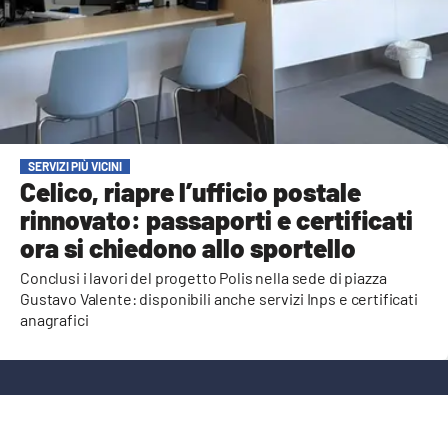
AMBIENTE
Streaming
LAC TV
LAC NETWORK
LAC ONAIR
SERVIZI PIÙ VICINI
Celico, riapre l’ufficio postale
rinnovato: passaporti e certificati
LaC
Network
ora si chiedono allo sportello
LACPLAY.IT
Conclusi i lavori del progetto Polis nella sede di piazza
Gustavo Valente: disponibili anche servizi Inps e certificati
LACTV.IT
anagrafici
LACONAIR.IT
LACITYMAG.IT
ILREGGINO.IT