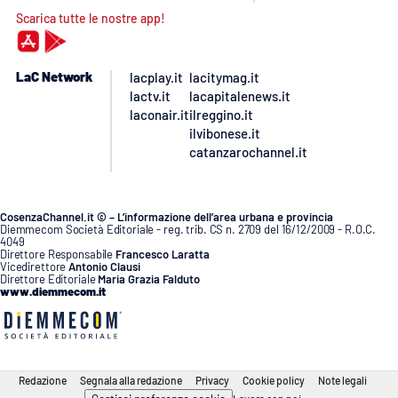
Scarica tutte le nostre app!
LaC Network
lacplay.it
lacitymag.it
lactv.it
lacapitalenews.it
laconair.it
ilreggino.it
ilvibonese.it
catanzarochannel.it
CosenzaChannel.it © – L’informazione dell’area urbana e provincia
Diemmecom Società Editoriale - reg. trib. CS n. 2709 del 16/12/2009 - R.O.C.
4049
Direttore Responsabile
Francesco Laratta
Vicedirettore
Antonio Clausi
Direttore Editoriale
Maria Grazia Falduto
www.diemmecom.it
Redazione
Segnala alla redazione
Privacy
Cookie policy
Note legali