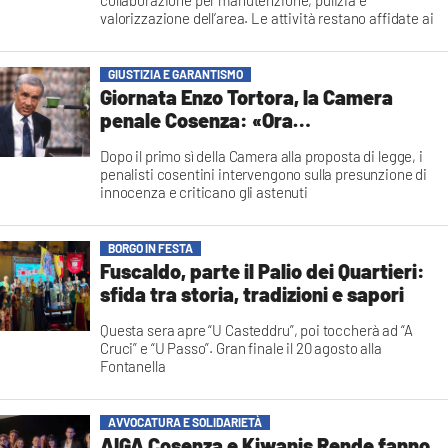
collaborazione per manutenzione, pulizia e
valorizzazione dell’area. Le attività restano affidate ai
volontari
Redazione
GIUSTIZIA E GARANTISMO
Giornata Enzo Tortora, la Camera
penale Cosenza: «Ora
alfabetizzazione costituzionale per
Dopo il primo sì della Camera alla proposta di legge, i
chi si è astenuto»
penalisti cosentini intervengono sulla presunzione di
innocenza e criticano gli astenuti
Redazione
BORGO IN FESTA
Fuscaldo, parte il Palio dei Quartieri:
sfida tra storia, tradizioni e sapori
Questa sera apre “U Casteddru”, poi toccherà ad “A
Cruci” e “U Passo”. Gran finale il 20 agosto alla
Fontanella
Redazione
AVVOCATURA E SOLIDARIETÀ
AIGA Cosenza e Kiwanis Rende fanno