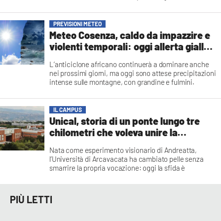
strutturali lungo l'importante asse viario
Redazione
PREVISIONI METEO
Meteo Cosenza, caldo da impazzire e
violenti temporali: oggi allerta gialla
con grandinate
L’anticiclone africano continuerà a dominare anche
nei prossimi giorni, ma oggi sono attese precipitazioni
intense sulle montagne, con grandine e fulmini.
Possibili sconfinamenti fino alle coste del
Catanzarese
Salvatore Lia
IL CAMPUS
Unical, storia di un ponte lungo tre
chilometri che voleva unire la
Calabria al futuro
Nata come esperimento visionario di Andreatta,
l’Università di Arcavacata ha cambiato pelle senza
smarrire la propria vocazione: oggi la sfida è
continuare ad attrarre idee, talenti e sguardi oltre i
confini regionali
Gianfranco Donadio*
PIÙ LETTI