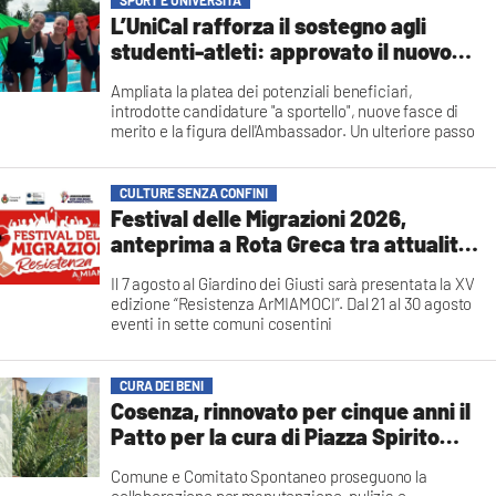
SPORT E UNIVERSITÀ
L’UniCal rafforza il sostegno agli
studenti-atleti: approvato il nuovo
regolamento "DUnicAL Career"
Ampliata la platea dei potenziali beneficiari,
introdotte candidature "a sportello", nuove fasce di
merito e la figura dell'Ambassador. Un ulteriore passo
per la valorizzazione dello sport nel Campus
Redazione
CULTURE SENZA CONFINI
Festival delle Migrazioni 2026,
anteprima a Rota Greca tra attualità,
musica e inclusione
Il 7 agosto al Giardino dei Giusti sarà presentata la XV
edizione “Resistenza ArMIAMOCI”. Dal 21 al 30 agosto
eventi in sette comuni cosentini
Redazione
CURA DEI BENI
Cosenza, rinnovato per cinque anni il
Patto per la cura di Piazza Spirito
Santo
Comune e Comitato Spontaneo proseguono la