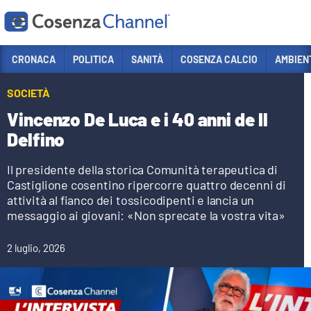
Vai
CRONACA
POLITICA
SANITÀ
COSENZA CALCIO
AMBIEN
Sezioni
SOCIETÀ
CRONACA
Vincenzo De Luca e i 40 anni de Il
POLITICA
Delfino
COSENZA CALCIO
Il presidente della storica Comunità terapeutica di
Castiglione cosentino ripercorre quattro decenni di
ECONOMIA E LAVORO
attività al fianco dei tossicodipenti e lancia un
ITALIA MONDO
messaggio ai giovani: «Non sprecate la vostra vita»
SANITÀ
2 luglio, 2026
SPORT
CULTURA