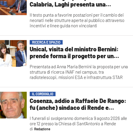
mia vita»
COSENZACHANNEL.IT
Calabria, Laghi presenta una
Emilia Canonaco
proposta di legge regionale
ILVIBONESE.IT
Il testo punta a favorire postazioni per il cambio dei
neonati nelle strutture aperte al pubblico attraverso
CATANZAROCHANNEL.IT
incentivi e linee guida non vincolanti
Redazione
LACAPITALENEWS.IT
RICERCA E SPAZIO
Unical, visita del ministro Bernini:
App
prende forma il progetto per un
ANDROID
centro INAF
Presentata ad Anna Maria Bernini la proposta per una
APPLE
struttura di ricerca INAF nel campus, tra
radiotelescopi, missioni ESA e infrastruttura STAR
Redazione
IL CORDOGLIO
Cosenza, addio a Raffaele De Rango:
fu (anche) sindaco di Rende e
presidente di Confindustria
I funerali si svolgeranno domenica 9 agosto 2026 alle
ore 12 presso la Chiesa di Sant’Antonio a Rende
Redazione