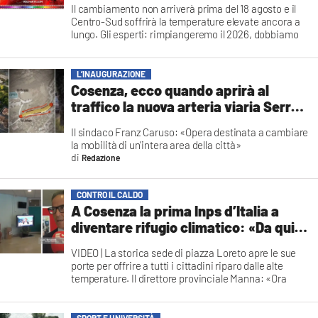
Il cambiamento non arriverà prima del 18 agosto e il
peggio
Centro-Sud soffrirà la temperature elevate ancora a
lungo. Gli esperti: rimpiangeremo il 2026, dobbiamo
abituarci a stagioni di questo tipo
Redazione
L’INAUGURAZIONE
Cosenza, ecco quando aprirà al
traffico la nuova arteria viaria Serra
Spiga Mendicino
Il sindaco Franz Caruso: «Opera destinata a cambiare
la mobilità di un’intera area della città»
Redazione
CONTRO IL CALDO
A Cosenza la prima Inps d’Italia a
diventare rifugio climatico: «Da qui
un messaggio di solidarietà urbana»
VIDEO | La storica sede di piazza Loreto apre le sue
porte per offrire a tutti i cittadini riparo dalle alte
temperature. Il direttore provinciale Manna: «Ora
serve costruire sinergie con le istituzioni del
territorio»
Mariassunta Veneziano