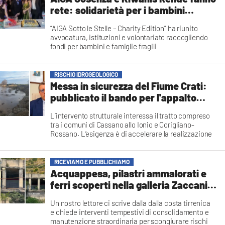
rete: solidarietà per i bambini
dell’UNITALSI
“AIGA Sotto le Stelle – Charity Edition” ha riunito
avvocatura, istituzioni e volontariato raccogliendo
fondi per bambini e famiglie fragili
Redazione
RISCHIO IDROGEOLOGICO
Messa in sicurezza del Fiume Crati:
pubblicato il bando per l'appalto
integrato da oltre 4 milioni di euro
L’intervento strutturale interessa il tratto compreso
tra i comuni di Cassano allo Ionio e Corigliano-
Rossano. L’esigenza è di accelerare la realizzazione
delle opere dopo i recenti eventi alluvionali che hanno
interessato l'area
Redazione Attualità
RICEVIAMO E PUBBLICHIAMO
Acquappesa, pilastri ammalorati e
ferri scoperti nella galleria Zaccani
sulla SS 18: la segnalazione | VIDEO
Un nostro lettore ci scrive dalla dalla costa tirrenica
e chiede interventi tempestivi di consolidamento e
manutenzione straordinaria per scongiurare rischi