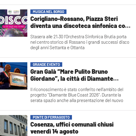
MUSICA NEL BORGO
Corigliano-Rossano, Piazza Steri
diventa una discoteca sinfonica con
le hit anni ’70 e ’80
Stasera alle 21.30 l’Orchestra Sinfonica Brutia porta
nel centro storico di Rossano i grandi successi disco
degli anni Settanta e Ottanta
Redazione
GRANDE EVENTO
Gran Galà “Mare Pulito Bruno
Giordano”, la città di Diamante
premiata per l'impegno nella tutela
Il riconoscimento è stato conferito nell'ambito del
del mare
progetto "Diamante Blue Coast 2026". Durante la
serata spazio anche alla presentazione del nuovo
format televisivo di LaC, "Kalos – Sulle rotte della
Magna Grecia", e al punto della Regione Calabria sugli
interventi per depurazione e qualità delle acque
PONTE DI FERRAGOSTO
Francesca Lagatta
Cosenza, uffici comunali chiusi
venerdì 14 agosto