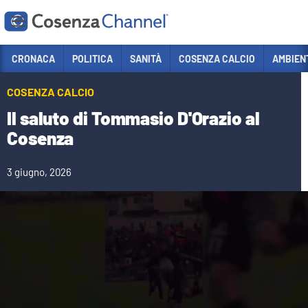
Vai
CRONACA
POLITICA
SANITÀ
COSENZA CALCIO
AMBIEN
Sezioni
COSENZA CALCIO
CRONACA
Il saluto di Tommasio D'Orazio al
POLITICA
Cosenza
COSENZA CALCIO
3 giugno, 2026
ECONOMIA E LAVORO
ITALIA MONDO
SANITÀ
SPORT
CULTURA