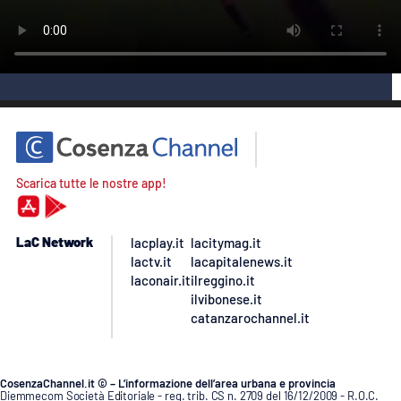
AMBIENTE
Streaming
LAC TV
LAC NETWORK
LAC ONAIR
Scarica tutte le nostre app!
LaC
Network
LACPLAY.IT
LaC Network
lacplay.it
lacitymag.it
lactv.it
lacapitalenews.it
LACTV.IT
laconair.it
ilreggino.it
ilvibonese.it
LACONAIR.IT
catanzarochannel.it
LACITYMAG.IT
ILREGGINO.IT
CosenzaChannel.it © – L’informazione dell’area urbana e provincia
Diemmecom Società Editoriale - reg. trib. CS n. 2709 del 16/12/2009 - R.O.C.