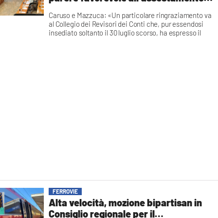
di Bilancio
Caruso e Mazzuca: «Un particolare ringraziamento va
al Collegio dei Revisori dei Conti che, pur essendosi
insediato soltanto il 30 luglio scorso, ha espresso il
proprio parere in tempi estremamente rapidi»
Redazione
FERROVIE
Alta velocità, mozione bipartisan in
Consiglio regionale per il