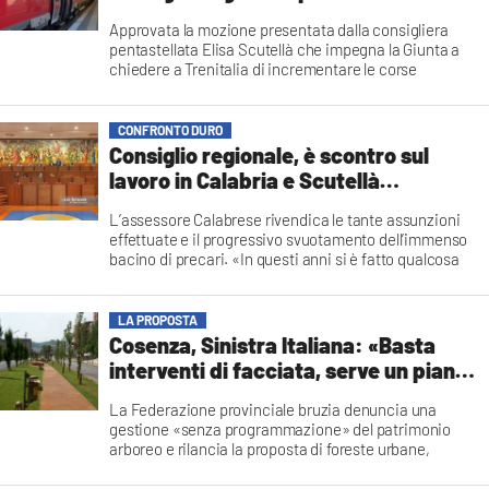
potenziamento della tratta Sibari-
Approvata la mozione presentata dalla consigliera
Paola
pentastellata Elisa Scutellà che impegna la Giunta a
chiedere a Trenitalia di incrementare le corse
giornaliere
Redazione
CONFRONTO DURO
Consiglio regionale, è scontro sul
lavoro in Calabria e Scutellà
pizzica Brutto: «È una piccola Meloni»
L’assessore Calabrese rivendica le tante assunzioni
effettuate e il progressivo svuotamento dell’immenso
bacino di precari. «In questi anni si è fatto qualcosa
che non è mai stato fatto negli ultimi 30». Alecci sulla
ragazza investita a Vibo: «Da Azienda Zero nota
sgradevole»
LA PROPOSTA
Massimo Clausi
Cosenza, Sinistra Italiana: «Basta
interventi di facciata, serve un piano
contro caldo e consumo di suolo»
La Federazione provinciale bruzia denuncia una
gestione «senza programmazione» del patrimonio
arboreo e rilancia la proposta di foreste urbane,
censimento degli alberi e piena applicazione dei
regolamenti comunali