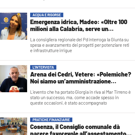
Redazione
ACQUA E RISORSE
Emergenza idrica, Madeo: «Oltre 100
milioni alla Calabria, serve un
Masterplan per spenderli»
La consigliera regionale del Pd interroga la Giunta su
spesa e avanzamento dei progetti per potenziare reti
e infrastrutture irrigue
Redazione
L’INTERVISTA
Arena dei Cedri, Vetere: «Polemiche?
Noi siamo un’amministrazione
trasparente»
L’evento che ha portato Giorgia in riva al Mar Tirreno è
stato un successo, ma, come accade spesso in
queste occasioni, è stato accompagnato
dalle polemiche. Una è quella legata alle somme di
denaro elargite
dall’amministrazione all’organizzazione
PRATICHE FINANZIARIE
Francesca Lagatta
Cosenza, il Consiglio comunale dà
parere favorevole all’assestamento