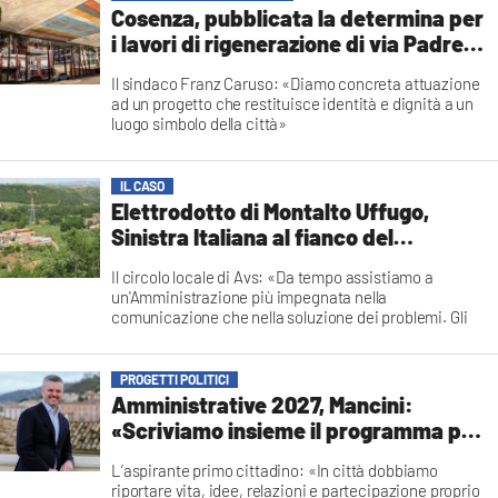
dell'amministrazione
Cosenza, pubblicata la determina per
Francesca Lagatta
i lavori di rigenerazione di via Padre
Giglio
Il sindaco Franz Caruso: «Diamo concreta attuazione
ad un progetto che restituisce identità e dignità a un
luogo simbolo della città»
Redazione
IL CASO
Elettrodotto di Montalto Uffugo,
Sinistra Italiana al fianco del
Comitato per l’interramento
Il circolo locale di Avs: «Da tempo assistiamo a
un'Amministrazione più impegnata nella
comunicazione che nella soluzione dei problemi. Gli
annunci si susseguono, mentre sulle questioni
strategiche c’è il silenzio»
Redazione
PROGETTI POLITICI
Amministrative 2027, Mancini:
«Scriviamo insieme il programma per
la Cosenza di domani»
L’aspirante primo cittadino: «In città dobbiamo
riportare vita, idee, relazioni e partecipazione proprio