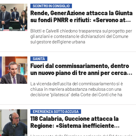
Redazione
SCONTRO IN CONSIGLIO
Rende, GenerAzione attacca la Giunta
su fondi PNRR e rifiuti: «Servono atti,
non avvertimenti»
Bilotti e Calvelli chiedono trasparenza sul progetto per
gli anziani e contestano le dichiarazioni del Comune
sul gestore dell’igiene urbana
Redazione
SANITÀ
Fuori dal commissariamento, dentro
un nuovo piano di tre anni per cercare
di riportare in equilibrio i conti
La vicenda dell'uscita del commissariamento si è
chiusa in maniera abbastanza nebulosa con una
decisione “pilatesca” della Corte dei Conti che ha
parlato di non luogo a pronuncia. Allora perché il
Ministro Schillaci ha parlato di procedura di controllo
in corso?
EMERGENZA SOTTO ACCUSA
Massimo Clausi
118 Calabria, Guccione attacca la
Regione: «Sistema inefficiente
nonostante 24,5 milioni di spesa»