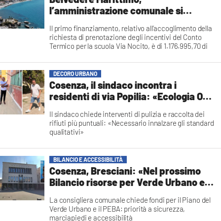
COSENZACHANNEL.IT
l’amministrazione comunale si
ILVIBONESE.IT
aggiudica altri due finanziamenti
Il primo finanziamento, relativo all’accoglimento della
pubblici
richiesta di prenotazione degli incentivi del Conto
CATANZAROCHANNEL.IT
Termico per la scuola Via Nocito, è di 1.176.995,70 di
euro. Il secondo intervento riguarda il Palazzetto dello
LACAPITALENEWS.IT
Sport di Via degli Svevi, per il quale è stato approvato
l'ulteriore incentivo di 324.534,60 euro
DECORO URBANO
Francesca Lagatta
Cosenza, il sindaco incontra i
App
residenti di via Popilia: «Ecologia Oggi
ANDROID
e le cooperative sociali facciano di
Il sindaco chiede interventi di pulizia e raccolta dei
più»
APPLE
rifiuti più puntuali: «Necessario innalzare gli standard
qualitativi»
redazione
BILANCIO E ACCESSIBILITÀ
Cosenza, Bresciani: «Nel prossimo
Bilancio risorse per Verde Urbano e
abbattimento delle barriere»
La consigliera comunale chiede fondi per il Piano del
Verde Urbano e il PEBA: priorità a sicurezza,
marciapiedi e accessibilità