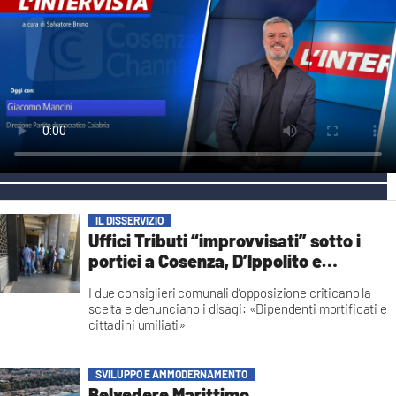
AMBIENTE
Streaming
LAC TV
LAC NETWORK
LAC ONAIR
LaC
Network
IL DISSERVIZIO
LACPLAY.IT
Uffici Tributi “improvvisati” sotto i
portici a Cosenza, D’Ippolito e
LACTV.IT
Dodaro: «Situazione indegna»
I due consiglieri comunali d’opposizione criticano la
LACONAIR.IT
scelta e denunciano i disagi: «Dipendenti mortificati e
cittadini umiliati»
LACITYMAG.IT
Redazione
ILREGGINO.IT
SVILUPPO E AMMODERNAMENTO
Belvedere Marittimo,