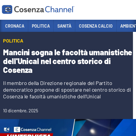
Vai
CRONACA
POLITICA
SANITÀ
COSENZA CALCIO
AMBIEN
Sezioni
POLITICA
CRONACA
Mancini sogna le facoltà umanistiche
POLITICA
dell'Unical nel centro storico di
Cosenza
COSENZA CALCIO
ECONOMIA E LAVORO
Il membro della Direzione regionale del Partito
democratico propone di spostare nel centro storico di
ITALIA MONDO
Cosenza le facoltà umanistiche dell'Unical
SANITÀ
10 dicembre, 2025
SPORT
CULTURA