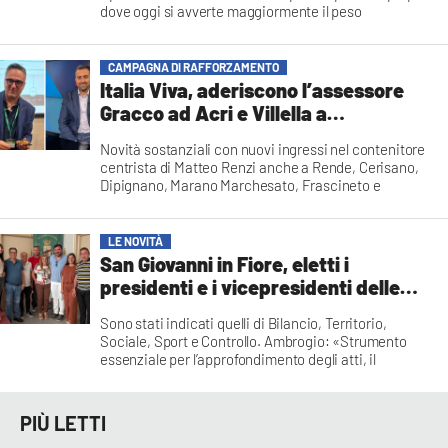
dove oggi si avverte maggiormente il peso
dell’abbandono»
Redazione
CAMPAGNA DI RAFFORZAMENTO
Italia Viva, aderiscono l’assessore
Gracco ad Acri e Villella a
Castrolibero
Novità sostanziali con nuovi ingressi nel contenitore
centrista di Matteo Renzi anche a Rende, Cerisano,
Dipignano, Marano Marchesato, Frascineto e
Campana
Redazione
LE NOVITÀ
San Giovanni in Fiore, eletti i
presidenti e i vicepresidenti delle
commissioni consiliari
Sono stati indicati quelli di Bilancio, Territorio,
Sociale, Sport e Controllo. Ambrogio: «Strumento
essenziale per l’approfondimento degli atti, il
confronto tra le diverse sensibilità politiche e il
corretto svolgimento dell’attività istituzionale»
Redazione
PIÙ LETTI