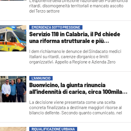
L’esponente della Direzione nazionale del Pd denuncia
ritardi, disomogeneità territoriali e mancato ascolto
del Terzo settore
Redazione
EMERGENZA SOTTO PRESSIONE
Servizio 118 in Calabria, il Pd chiede
una riforma strutturale e più
personale
I dem richiamano le denunce del Sindacato medici
italiani su ritardi, carenze d’organico e limiti
organizzativi. Appello a Regione e Azienda Zero
Redazione
L’ANNUNCIO
Buonvicino, la giunta rinuncia
all'indennità di carica, circa 100mila
euro resteranno nelle casse comunali
La decisione viene presentata come una scelta
concreta finalizzata a destinare maggiori risorse al
bilancio dell'ente. Secondo quanto comunicato, nel
corso del quinquennio saranno circa 100 mila euro a
rimanere nelle casse comunali, somme che potranno
essere impiegate nei diversi capitoli di spesa
RIQUALIFICAZIONE URBANA