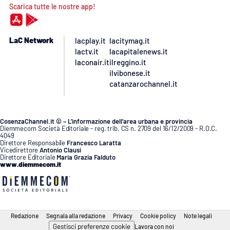
Scarica tutte le nostre app!
LaC Network
lacplay.it
lacitymag.it
lactv.it
lacapitalenews.it
laconair.it
ilreggino.it
ilvibonese.it
catanzarochannel.it
CosenzaChannel.it © – L’informazione dell’area urbana e provincia
Diemmecom Società Editoriale - reg. trib. CS n. 2709 del 16/12/2009 - R.O.C.
4049
Direttore Responsabile
Francesco Laratta
Vicedirettore
Antonio Clausi
Direttore Editoriale
Maria Grazia Falduto
www.diemmecom.it
Redazione
Segnala alla redazione
Privacy
Cookie policy
Note legali
Gestisci preferenze cookie
Lavora con noi