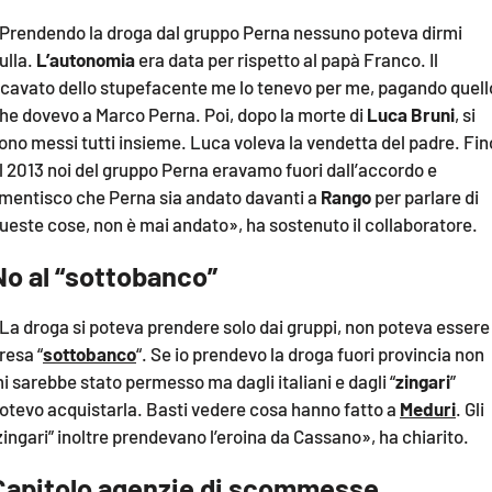
Prendendo la droga dal gruppo Perna nessuno poteva dirmi
ulla.
L’autonomia
era data per rispetto al papà Franco. Il
icavato dello stupefacente me lo tenevo per me, pagando quell
he dovevo a Marco Perna. Poi, dopo la morte di
Luca Bruni
, si
ono messi tutti insieme. Luca voleva la vendetta del padre. Fin
l 2013 noi del gruppo Perna eravamo fuori dall’accordo e
mentisco che Perna sia andato davanti a
Rango
per parlare di
ueste cose, non è mai andato», ha sostenuto il collaboratore.
No al “sottobanco”
La droga si poteva prendere solo dai gruppi, non poteva essere
resa “
sottobanco
“. Se io prendevo la droga fuori provincia non
i sarebbe stato permesso ma dagli italiani e dagli “
zingari
”
otevo acquistarla. Basti vedere cosa hanno fatto a
Meduri
. Gli
zingari” inoltre prendevano l’eroina da Cassano», ha chiarito.
Capitolo agenzie di scommesse