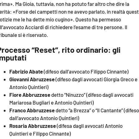
rima». Ma Gioia, tuttavia, non ha potuto far altro che dire la
erità: «Forse dei campetti non ne avevo parlato, in realtà ques
otizie me le ha dette mio cugino». Questo ha permesso
ll’avvocato Acciardi di richiedere l’esame di tre persone. Il
ribunale si è riservato.
Processo “Reset”, rito ordinario: gli
imputati
Fabrizio Abate
(difeso dall’avvocato Filippo Cinnante)
Giovanni Abruzzese
(difeso dagli avvocati Giorgia Greco e
Antonio Quintieri)
Fiore Abbruzzese
detto “Ninuzzo” (difeso dagli avvocati
Mariarosa Bugliari e Antonio Quintieri)
Franco Abbruzzese
detto “a Brezza” o “Il Cantante” (difeso
dall’avvocato Antonio Quintieri)
Rosaria Abbruzzese
(difesa dagli avvocati Antonio
Quintieri e Filippo Cinnante)