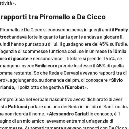
ttività».
I rapporti tra Piromallo e De Cicco
Piromallo e De Cicco si conoscono bene, in quegli anni il
Popily
treet
andava forte in quanto tanta gente andava a giocare lì.
uindi hanno puntato su di lui. Il guadagno era del 45% sull’utile.
’agenzia di scommesse funziona così: se in un mese fa
10mila
uro di giocate
e nessuno vince il titolare si prende il 45%, se
imangono invece
5mila euro
prende lo stesso il
45%
di quella
omma restante. So che Reda e Gervasi avevano rapporti tra di
oro», aggiungendo, su domanda del pm, di conoscere «
Silvio
rlando,
il poliziotto che gestiva
l’Eurobet
».
empre Gioia nel verbale riassuntivo aveva dichiarato di aver
isto
Patitucci
parlare con uno dei Reda in un lido di San Lucido,
a non ricorda il nome. «
Alessandro Cariati
lo conosco, è il
ugino di un mio amico, avevamo entrambi un’agenzia di
commesse. Automaticamente avevano rapporti con De Cicco,