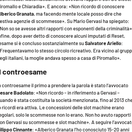
iromallo e Chiaradia». E ancora: «Non ricordo di conoscere
lberico Granata
, ma facendo mente locale posso dire che
estiva agenzie di scommesse». Su Mario Gervasi ha spiegato:
Non so se avesse altri rapporti con esponenti della criminalità»
nfine, dopo aver detto di conoscere alcuni imputati di Reset,
’esame si è concluso sostanzialmente su
Salvatore Ariello
:
Frequentavamo lo stesso circolo ricreativo. Era vicino al grup
egli italiani, la moglie andava spesso a casa di Piromallo».
Il controesame
n controesame il primo a prendere la parola è stato l’avvocato
esare Badolato
: «Non ricordo – in riferimento a Gervasi –
uando è stata costituita la società menzionata, fino al 2013 ch
o ricordi era attiva. Le concessioni delle slot machine erano
egolari, solo le scommesse non lo erano. Non ho avuto rapporti
on Gervasi su scommesse e slot machine». A seguire l’avvocat
ilippo Cinnante
: «Alberico Granata l’ho conosciuto 15-20 anni