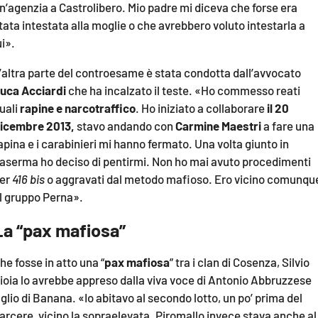
n’agenzia a Castrolibero. Mio padre mi diceva che forse era
tata intestata alla moglie o che avrebbero voluto intestarla a
ui».
’altra parte del controesame è stata condotta dall’avvocato
uca Acciardi
che ha incalzato il teste. «Ho commesso reati
uali
rapine e narcotraffico
. Ho iniziato a collaborare
il 20
icembre 2013,
stavo andando con
Carmine Maestri
a fare una
apina e i carabinieri mi hanno fermato. Una volta giunto in
aserma ho deciso di pentirmi. Non ho mai avuto procedimenti
er
416 bis
o aggravati dal metodo mafioso. Ero vicino comunqu
l gruppo Perna».
La “pax mafiosa”
he fosse in atto una “
pax mafiosa
” tra i clan di Cosenza, Silvio
ioia lo avrebbe appreso dalla viva voce di Antonio Abbruzzese
iglio di Banana. «Io abitavo al secondo lotto, un po’ prima del
arcere, vicino la sopraelevata. Piromallo invece stava anche al