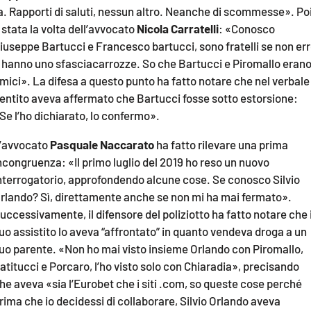
a. Rapporti di saluti, nessun altro. Neanche di scommesse». Po
 stata la volta dell’avvocato
Nicola Carratelli
: «Conosco
iuseppe Bartucci e Francesco bartucci, sono fratelli se non er
 hanno uno sfasciacarrozze. So che Bartucci e Piromallo eran
mici». La difesa a questo punto ha fatto notare che nel verbale 
entito aveva affermato che Bartucci fosse sotto estorsione:
Se l’ho dichiarato, lo confermo».
’avvocato
Pasquale Naccarato
ha fatto rilevare una prima
ncongruenza: «Il primo luglio del 2019 ho reso un nuovo
nterrogatorio, approfondendo alcune cose. Se conosco Silvio
rlando? Sì, direttamente anche se non mi ha mai fermato».
uccessivamente, il difensore del poliziotto ha fatto notare che i
uo assistito lo aveva “affrontato” in quanto vendeva droga a un
uo parente. «Non ho mai visto insieme Orlando con Piromallo,
atitucci e Porcaro, l’ho visto solo con Chiaradia», precisando
he aveva «sia l’Eurobet che i siti .com, so queste cose perché
rima che io decidessi di collaborare, Silvio Orlando aveva