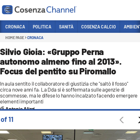
Vai
CRONACA
POLITICA
SANITÀ
COSENZA CALCIO
AMBIEN
HOME PAGE
CRONACA
Sezioni
CRONACA
Silvio Gioia: «Gruppo Perna
autonomo almeno fino al 2013».
POLITICA
Focus del pentito su Piromallo
COSENZA CALCIO
ECONOMIA E LAVORO
In aula sentito il collaboratore di giustizia che "saltò il fosso"
circa nove anni fa. La Dda si è soffermata sulle agenzie di
ITALIA MONDO
scommesse, ma le difese lo hanno incalzato facendo emergere
elementi importanti
SANITÀ
Antonio Alizzi
SPORT
 of 11
CULTURA