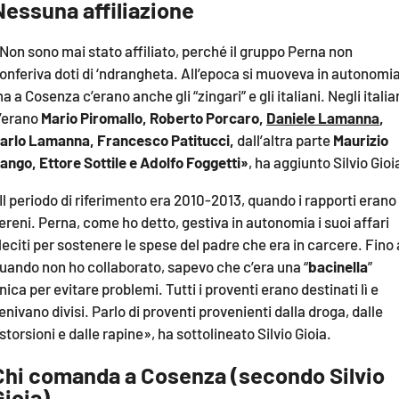
Nessuna affiliazione
Non sono mai stato affiliato, perché il gruppo Perna non
onferiva doti di ‘ndrangheta. All’epoca si muoveva in autonomia
a a Cosenza c’erano anche gli “zingari” e gli italiani. Negli italia
’erano
Mario Piromallo, Roberto Porcaro,
Daniele Lamanna
,
arlo Lamanna, Francesco Patitucci,
dall’altra parte
Maurizio
ango, Ettore Sottile e Adolfo Foggetti»
, ha aggiunto Silvio Gioi
Il periodo di riferimento era 2010-2013, quando i rapporti erano
ereni. Perna, come ho detto, gestiva in autonomia i suoi affari
lleciti per sostenere le spese del padre che era in carcere. Fino 
uando non ho collaborato, sapevo che c’era una “
bacinella
”
nica per evitare problemi. Tutti i proventi erano destinati lì e
enivano divisi. Parlo di proventi provenienti dalla droga, dalle
storsioni e dalle rapine», ha sottolineato Silvio Gioia.
Chi comanda a Cosenza (secondo Silvio
Gioia)