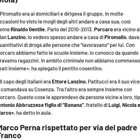
Piromallo era ai domiciliari e dirigeva il gruppo. In molte
ccasioni ho visto le mogli degli altri andare a casa sua, così
come
Rinaldo Gentile
. Parlo del 2010-2013.
Porcaro
era vicino a
lan
Lanzino
, lo vedevo spesso andare a casa di
Piromallo
, dava
uantitativi di droga alle persone che “lavoravano” per lui. Con
orcaro abbiamo fatto le scuole insieme, lo conosco da quando
ravamo ragazzini. In ambito criminale non abbiamo commesso
eati insieme», ha spiegato il pentito cosentino.
Il capo degli italiani era
Ettore Lanzino
, Patitucci era il suo vice
 comandava su Cosenza. Tra l’altro era sempre insieme con
orcaro. Queste cose le apprendevo da persone vicine a loro, ti
ntonio Abbruzzese figlio di “Banana”
, fratello di
Luigi, Nicola 
arco»
, ha detto in aula.
Marco Perna rispettato per via del padre
Franco