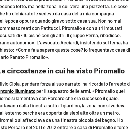
econdo lotto, ma nella zona in cui c’era una piazzetta. Le cose
he ho dichiarato le vedevo da casa della mia compagna
ell’epoca oppure quando giravo sotto casa sua. Non ho mai
ommesso reati con Patitucci, Piromallo e con altri imputati
ccusati di 416 bis né con gli altri. Il gruppo Perna, ribadisco,
rano autonomo». L’avvocato Acciardi, insistendo sul tema, ha
hiesto: «Come fa a sapere queste cose? Io frequentavo casa di
ario Renato Piromallo».
Le circostanze in cui ha visto Piromallo
ilvio Gioia, per dare forza al suo narrato, ha ricordato l’arresto d
ntonio Illuminato
per il sequestro delle armi. «Piromallo quel
iorno si lamentava con Porcaro che era successo il guaio,
arlavano dalla finestra sotto il giardino, la zona non si vedeva
all’esterno perché era coperta da siepi alte oltre un metro.
iromallo si affacciava da una finestra piccola del bagno. Ho
isto Porcaro nel 2011 e 2012 entrare a casa di Piromallo e forse