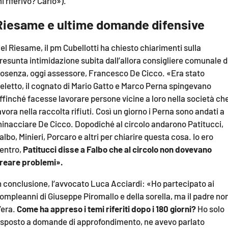
i riferivo? Carlo»).
Riesame e ultime domande difensive
el Riesame, il pm Cubellotti ha chiesto chiarimenti sulla
resunta intimidazione subita dall’allora consigliere comunale d
osenza, oggi assessore, Francesco De Cicco. «Era stato
ieletto, il cognato di Mario Gatto e Marco Perna spingevano
ffinché facesse lavorare persone vicine a loro nella società ch
avora nella raccolta rifiuti. Così un giorno i Perna sono andati a
inacciare De Cicco. Dopodiché al circolo andarono Patitucci,
albo, Minieri, Porcaro e altri per chiarire questa cosa. Io ero
entro,
Patitucci disse a Falbo che al circolo non dovevano
reare problemi».
n conclusione, l’avvocato Luca Acciardi: «Ho partecipato ai
ompleanni di Giuseppe Piromallo e della sorella, ma il padre no
’era.
Come ha appreso i temi riferiti dopo i 180 giorni?
Ho solo
isposto a domande di approfondimento, ne avevo parlato