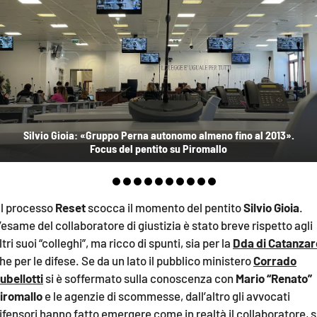
AMBIENTE
Streaming
LAC TV
LAC NETWORK
LAC ONAIR
Silvio Gioia: «Gruppo Perna autonomo almeno fino al 2013».
Focus del pentito su Piromallo
LaC
Network
LACPLAY.IT
l processo
Reset
scocca il momento del pentito
Silvio Gioia
.
LACTV.IT
’esame del collaboratore di giustizia è stato breve rispetto agli
LACONAIR.IT
ltri suoi “colleghi”, ma ricco di spunti, sia per la
Dda di Catanzar
he per le difese. Se da un lato il pubblico ministero
Corrado
LACITYMAG.IT
ubellotti
si è soffermato sulla conoscenza con
Mario “Renato”
ILREGGINO.IT
iromallo
e le agenzie di scommesse, dall’altro gli avvocati
ifensori hanno fatto emergere come in realtà il collaboratore, 