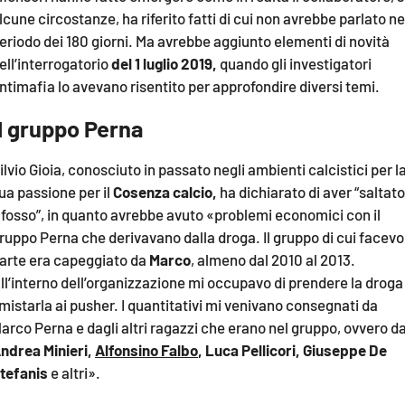
COSENZACHANNEL.IT
lcune circostanze, ha riferito fatti di cui non avrebbe parlato ne
ILVIBONESE.IT
eriodo dei 180 giorni. Ma avrebbe aggiunto elementi di novità
ell’interrogatorio
del 1 luglio 2019,
quando gli investigatori
CATANZAROCHANNEL.IT
ntimafia lo avevano risentito per approfondire diversi temi.
LACAPITALENEWS.IT
Il gruppo Perna
App
ilvio Gioia, conosciuto in passato negli ambienti calcistici per l
ANDROID
ua passione per il
Cosenza calcio,
ha dichiarato di aver “saltato
l fosso”, in quanto avrebbe avuto «problemi economici con il
APPLE
ruppo Perna che derivavano dalla droga. Il gruppo di cui facevo
arte era capeggiato da
Marco
, almeno dal 2010 al 2013.
ll’interno dell’organizzazione mi occupavo di prendere la droga
mistarla ai pusher. I quantitativi mi venivano consegnati da
arco Perna e dagli altri ragazzi che erano nel gruppo, ovvero d
ndrea Minieri,
Alfonsino Falbo
, Luca Pellicori, Giuseppe De
tefanis
e altri».