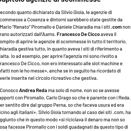
econdo quanto dichiarato da Silvio Gioia, le agenzie di
commesse a Cosenza e dintorni sarebbero state gestite da
Mario “Renato” Piromallo e Daniele Chiaradia ma i siti
.com
non
rano autorizzati dall’Aams.
Francesco De Cicco
aveva il
ompito di aprire le agenzie di scommesse in tutto il territorio.
hiaradia gestiva tutto, in quanto aveva i siti di riferimento a
alta. Io ad esempio, per aprire l’agenzia mi sono rivolto a
rancesco De Cicco, non ero interessato alle slot machine e
nfatti non le ho messe», anche se in seguito ha ricordato di
verle inserite nel circolo ricreativo che gestiva.
Conosco
Andrea Reda
ma solo di nome, non so se avesse
apporti con Piromallo. Carlo Drago so che è parente con i Reda.
er sentito dire dal gruppo Perna, so che faceva usura ed era
icino agli italiani». Silvio Gioia tornando al caso dei siti .com, ha
ggiunto che in questo modo «si riciclava il denaro ma non so
osa facesse Piromallo con i soldi guadagnati da questo tipo di