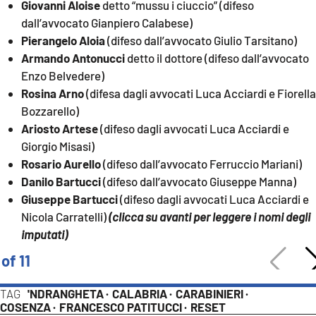
Giovanni Aloise
detto “mussu i ciuccio” (difeso
dall’avvocato Gianpiero Calabese)
Pierangelo Aloia
(difeso dall’avvocato Giulio Tarsitano)
Armando Antonucci
detto il dottore (difeso dall’avvocato
Enzo Belvedere)
Rosina Arno
(difesa dagli avvocati Luca Acciardi e Fiorella
Bozzarello)
Ariosto Artese
(difeso dagli avvocati Luca Acciardi e
Giorgio Misasi)
Rosario Aurello
(difeso dall’avvocato Ferruccio Mariani)
Danilo Bartucci
(difeso dall’avvocato Giuseppe Manna)
Giuseppe Bartucci
(difeso dagli avvocati Luca Acciardi e
Nicola Carratelli)
(clicca su avanti per leggere i nomi degli
imputati)
 of 11
TAG
'NDRANGHETA ·
CALABRIA ·
CARABINIERI ·
COSENZA ·
FRANCESCO PATITUCCI ·
RESET